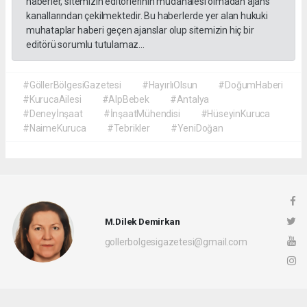
haberler, sitemizin editörlerinin müdahalesi olmadan ajans
kanallarından çekilmektedir. Bu haberlerde yer alan hukuki
muhataplar haberi geçen ajanslar olup sitemizin hiç bir
editörü sorumlu tutulamaz...
#GöllerBölgesiGazetesi
#HayırlıOlsun
#DoğumHaberi
#KurucaAilesi
#AlpBebek
#Antalya
#Deneyİnşaat
#İnşaatMühendisi
#HüseyinKuruca
#NaimeKuruca
#Tebrikler
#YeniDoğan
M.Dilek Demirkan
gollerbolgesigazetesi@gmail.com