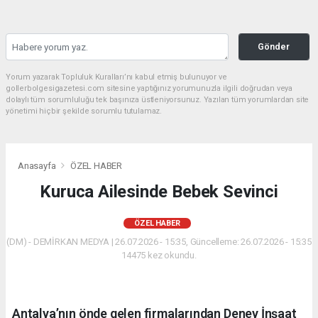
Gönder
Yorum yazarak Topluluk Kuralları’nı kabul etmiş bulunuyor ve
gollerbolgesigazetesi.com sitesine yaptığınız yorumunuzla ilgili doğrudan veya
dolaylı tüm sorumluluğu tek başınıza üstleniyorsunuz. Yazılan tüm yorumlardan site
yönetimi hiçbir şekilde sorumlu tutulamaz.
Anasayfa
ÖZEL HABER
Kuruca Ailesinde Bebek Sevinci
ÖZEL HABER
(DM) - DEMİRKAN MEDYA | 26.07.2026 - 15:35, Güncelleme: 26.07.2026 - 15:35
14475 kez okundu.
Antalya’nın önde gelen firmalarından Deney İnşaat