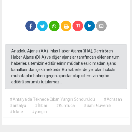
Anadolu Ajansı (AA), İhlas Haber Ajansı (İHA), Demirören
Haber Ajansı (DHA) ve diğer ajanslar tarafından eklenen tüm
haberler, sitemizin editörlerinin müdahalesi olmadan ajans
kanallarından çekilmektedir. Bu haberlerde yer alan hukuki
muhataplar haberi geçen ajanslar olup sitemizin hiç bir
editörü sorumlu tutulamaz...
#Antalya'da Teknede Çıkan Yangın Söndürüldü
#Adrasan
#antalya
#İhbar
#Kumluca
#Sahil Güvenlik
#tekne
#yangın