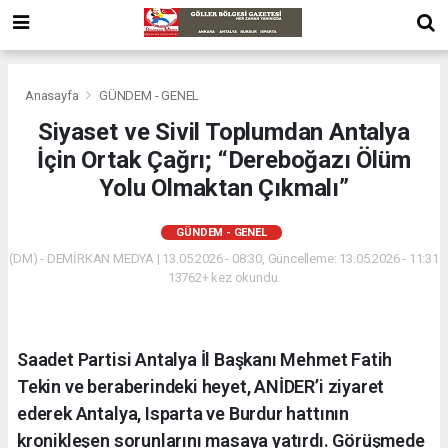
Anasayfa
GÜNDEM - GENEL
Siyaset ve Sivil Toplumdan Antalya
İçin Ortak Çağrı; “Dereboğazı Ölüm
Yolu Olmaktan Çıkmalı”
GÜNDEM - GENEL
(DM) - DEMİRKAN MEDYA | 13.05.2026 - 08:30, Güncelleme: 13.05.2026 - 11:31
13762+ kez okundu.
Saadet Partisi Antalya İl Başkanı Mehmet Fatih
Tekin ve beraberindeki heyet, ANİDER’i ziyaret
ederek Antalya, Isparta ve Burdur hattının
kronikleşen sorunlarını masaya yatırdı. Görüşmede