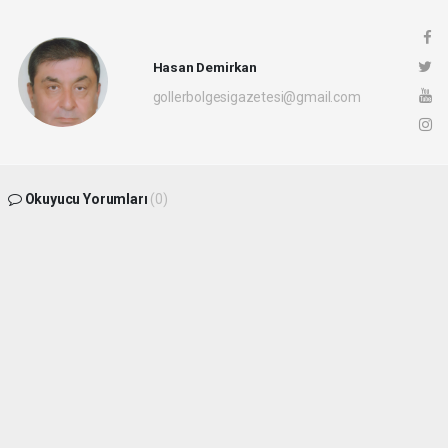
Hasan Demirkan
gollerbolgesigazetesi@gmail.com
Okuyucu Yorumları
(0)
Gönder
Yorum yazarak Topluluk Kuralları’nı kabul etmiş bulunuyor ve
gollerbolgesigazetesi.com sitesine yaptığınız yorumunuzla ilgili doğrudan veya
dolaylı tüm sorumluluğu tek başınıza üstleniyorsunuz. Yazılan tüm yorumlardan site
yönetimi hiçbir şekilde sorumlu tutulamaz.