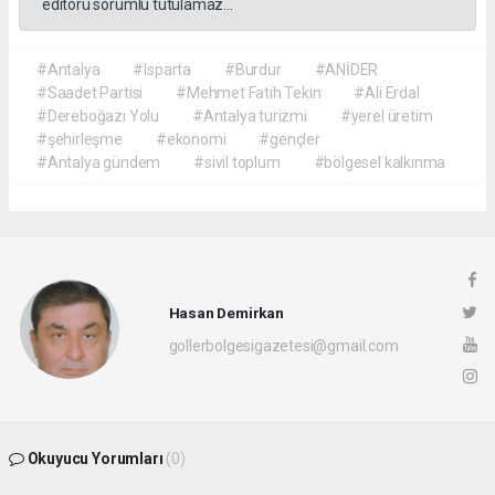
editörü sorumlu tutulamaz...
#Antalya
#Isparta
#Burdur
#ANİDER
#Saadet Partisi
#Mehmet Fatih Tekin
#Ali Erdal
#Dereboğazı Yolu
#Antalya turizmi
#yerel üretim
#şehirleşme
#ekonomi
#gençler
#Antalya gündem
#sivil toplum
#bölgesel kalkınma
Hasan Demirkan
gollerbolgesigazetesi@gmail.com
Okuyucu Yorumları
(0)