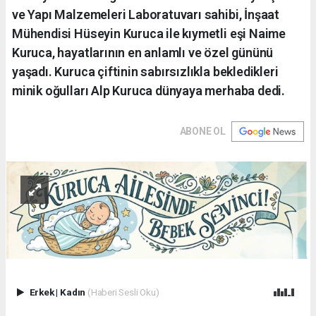
ve Yapı Malzemeleri Laboratuvarı sahibi, İnşaat
Mühendisi Hüseyin Kuruca ile kıymetli eşi Naime
Kuruca, hayatlarının en anlamlı ve özel gününü
yaşadı. Kuruca çiftinin sabırsızlıkla bekledikleri
minik oğulları Alp Kuruca dünyaya merhaba dedi.
ABONE OL
Erkek
|
Kadın
(Haberi Sesli Oku)