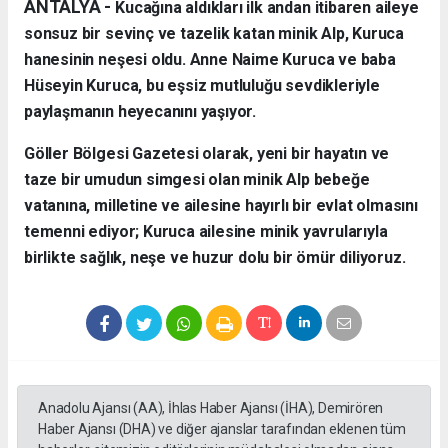
ANTALYA - ​
Kucağına aldıkları ilk andan itibaren aileye
sonsuz bir sevinç ve tazelik katan minik Alp, Kuruca
hanesinin neşesi oldu. Anne Naime Kuruca ve baba
Hüseyin Kuruca, bu eşsiz mutluluğu sevdikleriyle
paylaşmanın heyecanını yaşıyor.
​Göller Bölgesi Gazetesi olarak, yeni bir hayatın ve
taze bir umudun simgesi olan minik Alp bebeğe
vatanına, milletine ve ailesine hayırlı bir evlat olmasını
temenni ediyor; Kuruca ailesine minik yavrularıyla
birlikte sağlık, neşe ve huzur dolu bir ömür diliyoruz.
Anadolu Ajansı (AA), İhlas Haber Ajansı (İHA), Demirören
Haber Ajansı (DHA) ve diğer ajanslar tarafından eklenen tüm