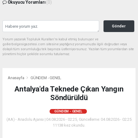
Okuyucu Yorumları
(0)
Gönder
Yorum yazarak Topluluk Kuralları’nı kabul etmiş bulunuyor ve
gollerbolgesigazetesi.com sitesine yaptığınız yorumunuzla ilgili doğrudan veya
dolaylı tüm sorumluluğu tek başınıza üstleniyorsunuz. Yazılan tüm yorumlardan site
yönetimi hiçbir şekilde sorumlu tutulamaz.
Anasayfa
GÜNDEM - GENEL
Antalya'da Teknede Çıkan Yangın
Söndürüldü
GÜNDEM - GENEL
(AA) - Anadolu Ajansı | 04.08.2026 - 02:25, Güncelleme: 04.08.2026 - 02:25
11138 kez okundu.