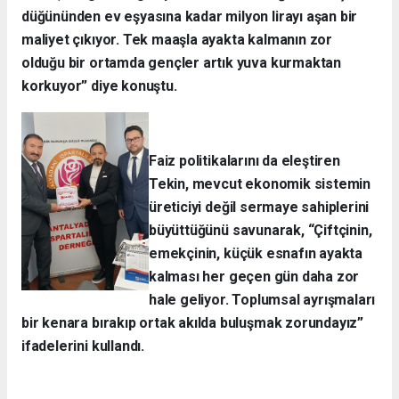
düğününden ev eşyasına kadar milyon lirayı aşan bir
maliyet çıkıyor. Tek maaşla ayakta kalmanın zor
olduğu bir ortamda gençler artık yuva kurmaktan
korkuyor” diye konuştu.
Faiz politikalarını da eleştiren
Tekin, mevcut ekonomik sistemin
üreticiyi değil sermaye sahiplerini
büyüttüğünü savunarak, “Çiftçinin,
emekçinin, küçük esnafın ayakta
kalması her geçen gün daha zor
hale geliyor. Toplumsal ayrışmaları
bir kenara bırakıp ortak akılda buluşmak zorundayız”
ifadelerini kullandı.