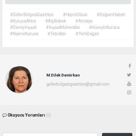
#GöllerBölgesiGazetesi
#HayırlıOlsun
#DoğumHaberi
#KurucaAilesi
#AlpBebek
#Antalya
#Deneyİnşaat
#İnşaatMühendisi
#HüseyinKuruca
#NaimeKuruca
#Tebrikler
#YeniDoğan
M.Dilek Demirkan
gollerbolgesigazetesi@gmail.com
Okuyucu Yorumları
(0)