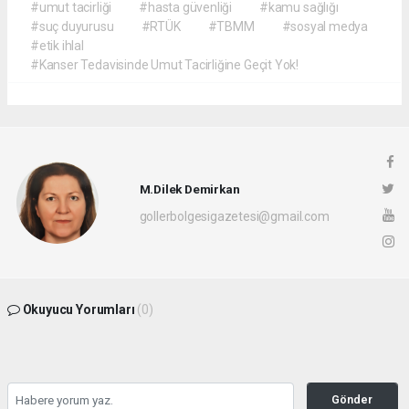
#umut tacirliği
#hasta güvenliği
#kamu sağlığı
#suç duyurusu
#RTÜK
#TBMM
#sosyal medya
#etik ihlal
#Kanser Tedavisinde Umut Tacirliğine Geçit Yok!
M.Dilek Demirkan
gollerbolgesigazetesi@gmail.com
Okuyucu Yorumları
(0)
Gönder