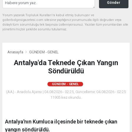
Gönder
Yorum yazarak Topluluk Kuralları’nı kabul etmiş bulunuyor ve
gollerbolgesigazetesi.com sitesine yaptığınız yorumunuzla ilgili doğrudan veya
dolaylı tüm sorumluluğu tek başınıza üstleniyorsunuz. Yazılan tüm yorumlardan site
yönetimi hiçbir şekilde sorumlu tutulamaz.
Anasayfa
GÜNDEM - GENEL
Antalya'da Teknede Çıkan Yangın
Söndürüldü
GÜNDEM - GENEL
(AA) - Anadolu Ajansı | 04.08.2026 - 02:25, Güncelleme: 04.08.2026 - 02:25
11905 kez okundu.
Antalya'nın Kumluca ilçesinde bir teknede çıkan
yangın söndürüldü.