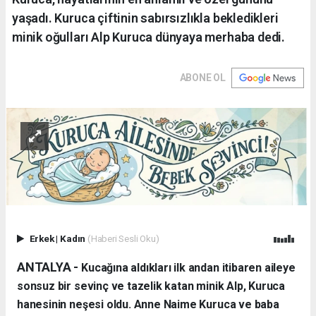
yaşadı. Kuruca çiftinin sabırsızlıkla bekledikleri
minik oğulları Alp Kuruca dünyaya merhaba dedi.
ABONE OL
Erkek
|
Kadın
(Haberi Sesli Oku)
ANTALYA - ​
Kucağına aldıkları ilk andan itibaren aileye
sonsuz bir sevinç ve tazelik katan minik Alp, Kuruca
hanesinin neşesi oldu. Anne Naime Kuruca ve baba