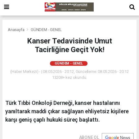
Anasayfa
GÜNDEM - GENEL
Kanser Tedavisinde Umut
Tacirliğine Geçit Yok!
GÜNDEM - GENEL
(Haber Merkezi) - | 08.05.2026 - 20:12, Güncelleme: 08.05.2026 - 20:12
13208+ kez okundu.
Türk Tıbbi Onkoloji Derneği, kanser hastalarını
yanıltarak maddi çıkar sağlayan ehliyetsiz kişilere
karşı geniş çaplı hukuki süreç başlattı.
ABONE OL