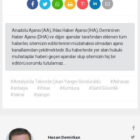
Anadolu Ajansı (AA), İhlas Haber Ajansı (İHA), Demirören
Haber Ajansı (DHA) ve diğer ajanslar tarafından eklenen tüm
haberler, sitemizin editörlerinin müdahalesi olmadan ajans
kanallarından çekilmektedir. Bu haberlerde yer alan hukuki
muhataplar haberi geçen ajanslar olup sitemizin hiç bir
editörü sorumlu tutulamaz...
#Antalya'da Teknede Çıkan Yangın Söndürüldü
#Adrasan
#antalya
#İhbar
#Kumluca
#Sahil Güvenlik
#tekne
#yangın
Hasan Demirkan