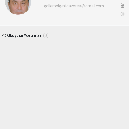
gollerbolgesigazetesi@gmail.com
Okuyucu Yorumları
(0)
Gönder
Yorum yazarak Topluluk Kuralları’nı kabul etmiş bulunuyor ve
gollerbolgesigazetesi.com sitesine yaptığınız yorumunuzla ilgili doğrudan veya
dolaylı tüm sorumluluğu tek başınıza üstleniyorsunuz. Yazılan tüm yorumlardan site
yönetimi hiçbir şekilde sorumlu tutulamaz.
haber paketi
haber scripti
haber yazılımı
Tüm hakları saklı tutulmaktadır.Copyright 2026©