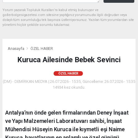
Yorum yazarak Topluluk Kuralları’nı kabul etmiş bulunuyor ve
gollerbolgesigazetesi.com sitesine yaptığınız yorumunuzla ilgili doğrudan veya
dolaylı tüm sorumluluğu tek başınıza üstleniyorsunuz. Yazılan tüm yorumlardan site
yönetimi hiçbir şekilde sorumlu tutulamaz.
Anasayfa
ÖZEL HABER
Kuruca Ailesinde Bebek Sevinci
ÖZEL HABER
(DM) - DEMİRKAN MEDYA | 26.07.2026 - 15:35, Güncelleme: 26.07.2026 - 15:35
14934 kez okundu.
Antalya’nın önde gelen firmalarından Deney İnşaat
ve Yapı Malzemeleri Laboratuvarı sahibi, İnşaat
Mühendisi Hüseyin Kuruca ile kıymetli eşi Naime
Kuruca, hayatlarının en anlamlı ve özel gününü