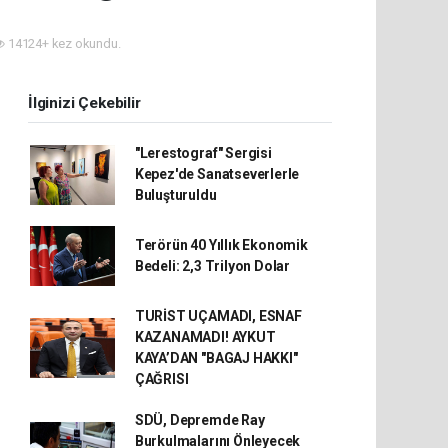
14124+ kez okundu.
İlginizi Çekebilir
"Lerestograf" Sergisi
Kepez'de Sanatseverlerle
Buluşturuldu
Terörün 40 Yıllık Ekonomik
Bedeli: 2,3 Trilyon Dolar
TURİST UÇAMADI, ESNAF
KAZANAMADI! AYKUT
KAYA’DAN "BAGAJ HAKKI"
ÇAĞRISI
SDÜ, Depremde Ray
Burkulmalarını Önleyecek