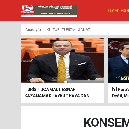
ÖZEL HA
SİYASET
VEFAT ED
Anasayfa
KÜLTÜR - TURİZM - SANAT
TURİST UÇAMADI, ESNAF
İYİ Parti
KAZANAMADI! AYKUT KAYA’DAN
Değil, Mi
"BAGAJ HAKKI" ÇAĞRISI
KONSEM K