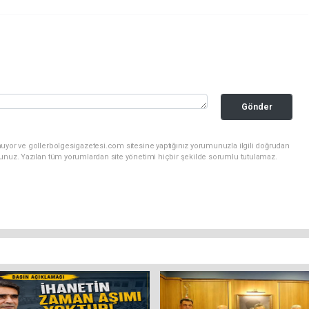
Gönder
nuyor ve gollerbolgesigazetesi.com sitesine yaptığınız yorumunuzla ilgili doğrudan
sunuz. Yazılan tüm yorumlardan site yönetimi hiçbir şekilde sorumlu tutulamaz.