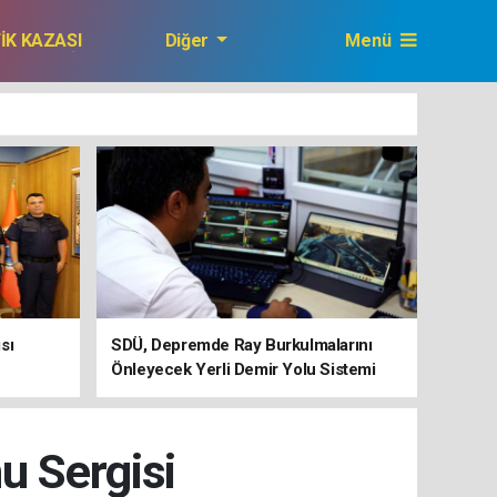
FİK KAZASI
Diğer
Menü
GAZETEMİZ
sı
SDÜ, Depremde Ray Burkulmalarını
Önleyecek Yerli Demir Yolu Sistemi
Geliştiriyor
u Sergisi