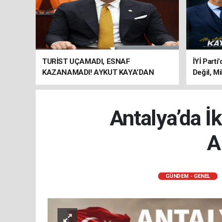
TURİST UÇAMADI, ESNAF
İYİ Parti
KAZANAMADI! AYKUT KAYA’DAN
Değil, Mi
"BAGAJ HAKKI" ÇAĞRISI
Antalya’da İ
A
GÜNDEM - GENEL