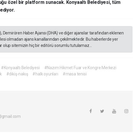
tuğu özel bir platform sunacak. Konyaaltı Belediyesi, tüm
ediyor.
), Demirören Haber Ajansı (DHA) ve diğer ajanslar tarafından eklenen
lesi olmadan ajans kanallarından çekilmektedir. Bu haberlerde yer
 olup sitemizin hiç bir editörü sorumlu tutulamaz...
#Konyaaltı Belediyesi
#Nazım Hikmet Fuar ve Kongre Merkezi
k
#dikiş-nakış
#halk oyunları
#masa tenisi
i@gmail.com