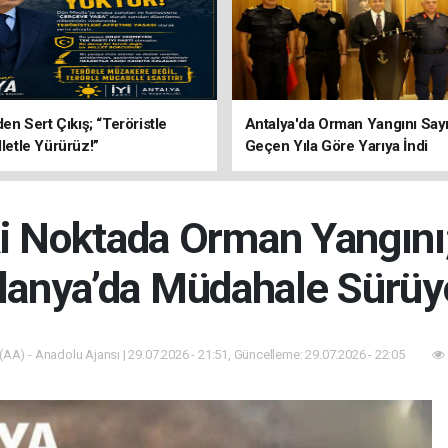
’den Sert Çıkış; “Teröristle
Antalya'da Orman Yangını Sayı
lletle Yürürüz!”
Geçen Yıla Göre Yarıya İndi
ki Noktada Orman Yangın
lanya’da Müdahale Sürüy
(AA) - Anadolu Ajansı | 29.07.2026 - 21:51, Güncelleme: 29.07.2026 - 22:05