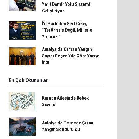
Yerli Demir Yolu Sistemi
Geliştiriyor
İYİ Parti’den Sert Çıkış;
“Teröristle Değil, Milletle
Yürürüz!”
Antalya'da Orman Yangını
Sayısı Geçen Yıla Göre Yarıya
İndi
En Çok Okunanlar
Kuruca Ailesinde Bebek
Sevinci
Antalya'da Teknede Çıkan
Yangın Söndürüldü