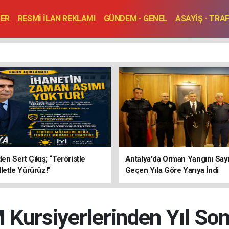
BER
RESMİ İLAN REKLAMI
GÜNDEM - GENEL
ASAYİŞ - TRA
SAĞLIK
SPOR
KÜLTÜR - TURİZM - SANAT
RÖPORTAJ
ENLER
TOPLANTI - DÜĞÜN
’den Sert Çıkış; “Teröristle
Antalya'da Orman Yangını Sayı
lletle Yürürüz!”
Geçen Yıla Göre Yarıya İndi
ursiyerlerinden Yıl Son