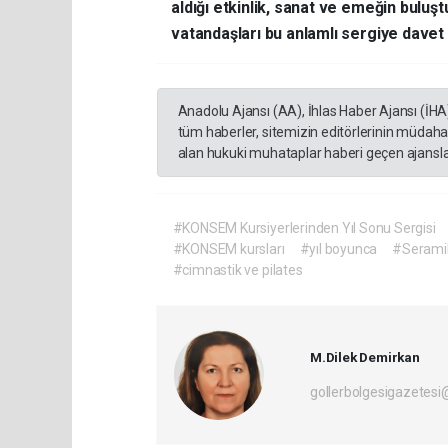
aldığı etkinlik, sanat ve emeğin buluş
vatandaşları bu anlamlı sergiye davet 
Anadolu Ajansı (AA), İhlas Haber Ajansı (İHA
tüm haberler, sitemizin editörlerinin müdaha
alan hukuki muhataplar haberi geçen ajanslar
#KONSEM Kursiyerlerinden Yıl Sonu Sergisi
#KONSEM kursları
#yıl boyunca
#Serami
#cimnastik ve pilates
M.Dilek Demirkan
gollerbolgesigazetes