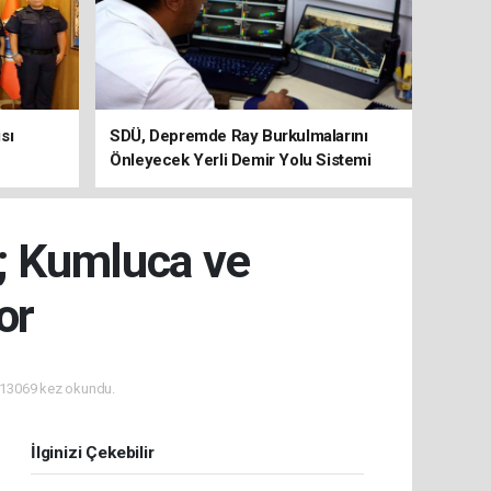
sı
SDÜ, Depremde Ray Burkulmalarını
Önleyecek Yerli Demir Yolu Sistemi
Geliştiriyor
ı; Kumluca ve
or
13069 kez okundu.
İlginizi Çekebilir