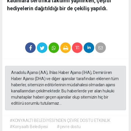
kadınlara sertifika takdimi yapılırken, çeşitli
hediyelerin dağıtıldığı bir de çekiliş yapıldı.
Anadolu Ajansı (AA), İhlas Haber Ajansı (İHA), Demirören
Haber Ajansı (DHA) ve diğer ajanslar tarafından eklenen tüm
haberler, sitemizin editörlerinin müdahalesi olmadan ajans
kanallarından çekilmektedir. Bu haberlerde yer alan hukuki
muhataplar haberi geçen ajanslar olup sitemizin hiç bir
editörü sorumlu tutulamaz...
#KONYAALTI BELEDİYESİ’NDEN ÇEVRE DOSTU ETKİNLİK
#Konyaaltı Belediyesi
#çevre dostu