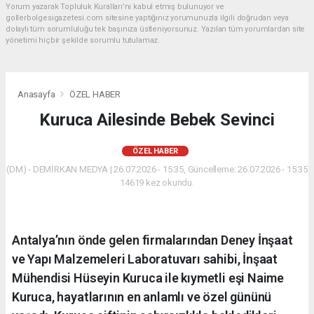
Yorum yazarak Topluluk Kuralları’nı kabul etmiş bulunuyor ve
gollerbolgesigazetesi.com sitesine yaptığınız yorumunuzla ilgili doğrudan veya
dolaylı tüm sorumluluğu tek başınıza üstleniyorsunuz. Yazılan tüm yorumlardan site
yönetimi hiçbir şekilde sorumlu tutulamaz.
Anasayfa
ÖZEL HABER
Kuruca Ailesinde Bebek Sevinci
ÖZEL HABER
(DM) - DEMİRKAN MEDYA | 26.07.2026 - 15:35, Güncelleme: 26.07.2026 - 15:35
14619 kez okundu.
Antalya’nın önde gelen firmalarından Deney İnşaat
ve Yapı Malzemeleri Laboratuvarı sahibi, İnşaat
Mühendisi Hüseyin Kuruca ile kıymetli eşi Naime
Kuruca, hayatlarının en anlamlı ve özel gününü