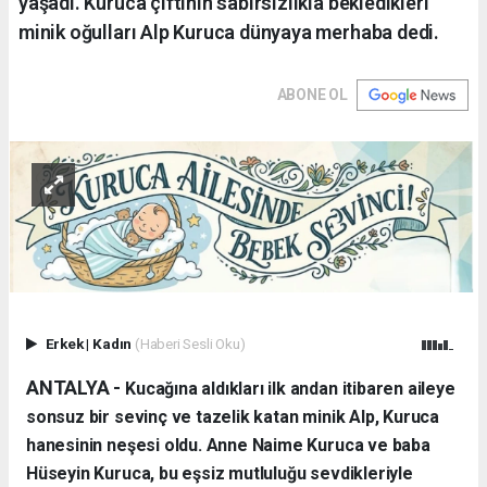
yaşadı. Kuruca çiftinin sabırsızlıkla bekledikleri
minik oğulları Alp Kuruca dünyaya merhaba dedi.
ABONE OL
Erkek
|
Kadın
(Haberi Sesli Oku)
ANTALYA - ​
Kucağına aldıkları ilk andan itibaren aileye
sonsuz bir sevinç ve tazelik katan minik Alp, Kuruca
hanesinin neşesi oldu. Anne Naime Kuruca ve baba
Hüseyin Kuruca, bu eşsiz mutluluğu sevdikleriyle