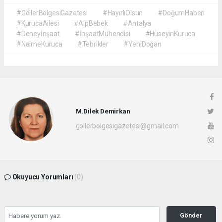
#GöllerBölgesiGazetesi
#HayırlıOlsun
#DoğumHaberi
#KurucaAilesi
#AlpBebek
#Antalya
#Deneyİnşaat
#İnşaatMühendisi
#HüseyinKuruca
#NaimeKuruca
#Tebrikler
#YeniDoğan
M.Dilek Demirkan
gollerbolgesigazetesi@gmail.com
Okuyucu Yorumları
(0)
Gönder