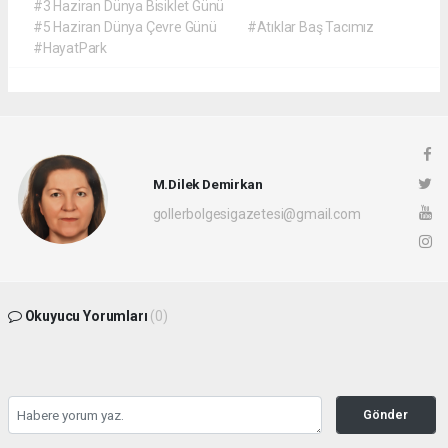
#3 Haziran Dünya Bisiklet Günü
#5 Haziran Dünya Çevre Günü
#Atıklar Baş Tacımız
#HayatPark
M.Dilek Demirkan
gollerbolgesigazetesi@gmail.com
Okuyucu Yorumları
(0)
Gönder