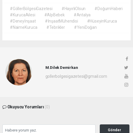
#GöllerBölgesiGazetesi
#HayırlıOlsun
#DoğumHaberi
#KurucaAilesi
#AlpBebek
#Antalya
#Deneyİnşaat
#İnşaatMühendisi
#HüseyinKuruca
#NaimeKuruca
#Tebrikler
#YeniDoğan
M.Dilek Demirkan
gollerbolgesigazetesi@gmail.com
Okuyucu Yorumları
(0)
Gönder