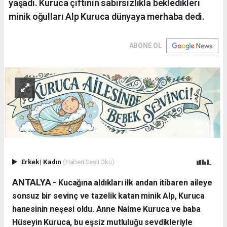
yaşadı. Kuruca çiftinin sabırsızlıkla bekledikleri
minik oğulları Alp Kuruca dünyaya merhaba dedi.
ABONE OL
Erkek
|
Kadın
(Haberi Sesli Oku)
ANTALYA - ​
Kucağına aldıkları ilk andan itibaren aileye
sonsuz bir sevinç ve tazelik katan minik Alp, Kuruca
hanesinin neşesi oldu. Anne Naime Kuruca ve baba
Hüseyin Kuruca, bu eşsiz mutluluğu sevdikleriyle