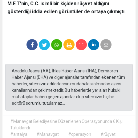
M.E.T'nin, C.C. isimli bir kişiden rüşvet aldığını
gösterdiği iddia edilen görüntüler de ortaya çıkmıştı.
Anadolu Ajansı (AA), İhlas Haber Ajansı (İHA), Demirören
Haber Ajansı (DHA) ve diğer ajanslar tarafından eklenen tüm
haberler, sitemizin editörlerinin müdahalesi olmadan ajans
kanallarından çekilmektedir. Bu haberlerde yer alan hukuki
muhataplar haberi geçen ajanslar olup sitemizin hiç bir
editörü sorumlu tutulamaz...
#Manavgat Belediyesine Düzenlenen Operasyonunda 6 Kişi
Tutuklandı
#antalya
#Manavgat
#operasyon
#rüşvet