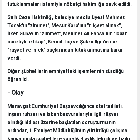
tutuklanmaları istemiyle nöbetçi hakimliğe sevk edildi.
Sulh Ceza Hakimliği, belediye meclis üyesi Mehmet
Tosak'ın "zimmet", Mesut Kara'nın "rüşvet almak",
İlker Günay'ın "zimmet", Mehmet Ali Fansa'nın "icbar
suretiyle irtikap", Kemal Taş ve Şükrü Ilgın'ın ise
"rüşvet vermek" suçlarından tutuklanmasına karar
verdi.
Diğer şüphelilerin emniyetteki işlemlerinin sürdüğü
öğrenildi.
- Olay
Manavgat Cumhuriyet Başsavcılığınca otel tadilatı,
inşaat ruhsatı ve iskan başvurularıyla ilgili rüşvet
alındığı iddiası üzerine başlatılan soruşturmanın
ardından, İl Emniyet Müdürlüğünün yürüttüğü çalışma
kapsamında şüphelilere yönelik 4 aylık teknik ve fiziki