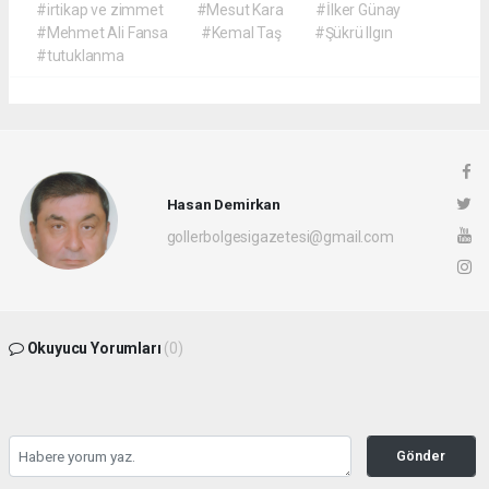
#irtikap ve zimmet
#Mesut Kara
#İlker Günay
#Mehmet Ali Fansa
#Kemal Taş
#Şükrü Ilgın
#tutuklanma
Hasan Demirkan
gollerbolgesigazetesi@gmail.com
Okuyucu Yorumları
(0)
Gönder