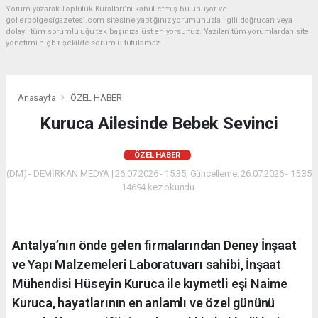
Yorum yazarak Topluluk Kuralları’nı kabul etmiş bulunuyor ve
gollerbolgesigazetesi.com sitesine yaptığınız yorumunuzla ilgili doğrudan veya
dolaylı tüm sorumluluğu tek başınıza üstleniyorsunuz. Yazılan tüm yorumlardan site
yönetimi hiçbir şekilde sorumlu tutulamaz.
Anasayfa
ÖZEL HABER
Kuruca Ailesinde Bebek Sevinci
ÖZEL HABER
(DM) - DEMİRKAN MEDYA | 26.07.2026 - 15:35, Güncelleme: 26.07.2026 - 15:35
14694 kez okundu.
Antalya’nın önde gelen firmalarından Deney İnşaat
ve Yapı Malzemeleri Laboratuvarı sahibi, İnşaat
Mühendisi Hüseyin Kuruca ile kıymetli eşi Naime
Kuruca, hayatlarının en anlamlı ve özel gününü