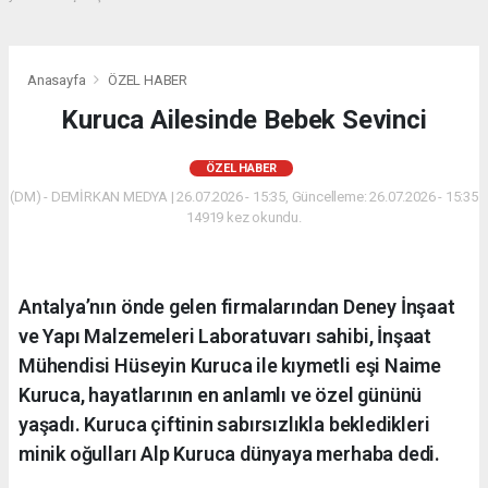
Anasayfa
ÖZEL HABER
Kuruca Ailesinde Bebek Sevinci
ÖZEL HABER
(DM) - DEMİRKAN MEDYA | 26.07.2026 - 15:35, Güncelleme: 26.07.2026 - 15:35
14919 kez okundu.
Antalya’nın önde gelen firmalarından Deney İnşaat
ve Yapı Malzemeleri Laboratuvarı sahibi, İnşaat
Mühendisi Hüseyin Kuruca ile kıymetli eşi Naime
Kuruca, hayatlarının en anlamlı ve özel gününü
yaşadı. Kuruca çiftinin sabırsızlıkla bekledikleri
minik oğulları Alp Kuruca dünyaya merhaba dedi.