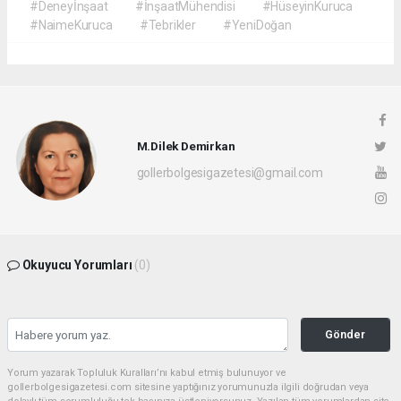
#Deneyİnşaat
#İnşaatMühendisi
#HüseyinKuruca
#NaimeKuruca
#Tebrikler
#YeniDoğan
M.Dilek Demirkan
gollerbolgesigazetesi@gmail.com
Okuyucu Yorumları
(0)
Gönder
Yorum yazarak Topluluk Kuralları’nı kabul etmiş bulunuyor ve
gollerbolgesigazetesi.com sitesine yaptığınız yorumunuzla ilgili doğrudan veya