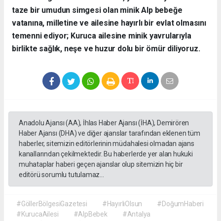
taze bir umudun simgesi olan minik Alp bebeğe
vatanına, milletine ve ailesine hayırlı bir evlat olmasını
temenni ediyor; Kuruca ailesine minik yavrularıyla
birlikte sağlık, neşe ve huzur dolu bir ömür diliyoruz.
Anadolu Ajansı (AA), İhlas Haber Ajansı (İHA), Demirören
Haber Ajansı (DHA) ve diğer ajanslar tarafından eklenen tüm
haberler, sitemizin editörlerinin müdahalesi olmadan ajans
kanallarından çekilmektedir. Bu haberlerde yer alan hukuki
muhataplar haberi geçen ajanslar olup sitemizin hiç bir
editörü sorumlu tutulamaz...
#GöllerBölgesiGazetesi
#HayırlıOlsun
#DoğumHaberi
#KurucaAilesi
#AlpBebek
#Antalya