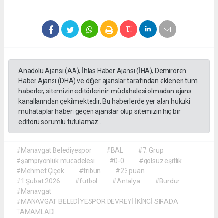
Anadolu Ajansı (AA), İhlas Haber Ajansı (İHA), Demirören
Haber Ajansı (DHA) ve diğer ajanslar tarafından eklenen tüm
haberler, sitemizin editörlerinin müdahalesi olmadan ajans
kanallarından çekilmektedir. Bu haberlerde yer alan hukuki
muhataplar haberi geçen ajanslar olup sitemizin hiç bir
editörü sorumlu tutulamaz...
#Manavgat Belediyespor
#BAL
#7. Grup
#şampiyonluk mücadelesi
#0-0
#golsüz eşitlik
#Mehmet Çiçek
#tribün
#23 puan
#1 Şubat 2026
#futbol
#Antalya
#Burdur
#Manavgat
#MANAVGAT BELEDİYESPOR DEVREYİ İKİNCİ SIRADA
TAMAMLADI