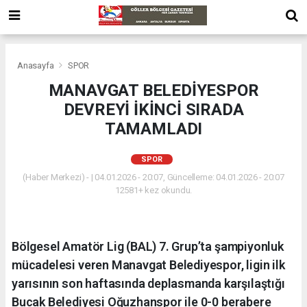
Anasayfa
SPOR
MANAVGAT BELEDİYESPOR
DEVREYİ İKİNCİ SIRADA
TAMAMLADI
SPOR
(Haber Merkezi) - | 04.01.2026 - 20:07, Güncelleme: 04.01.2026 - 20:07
12581+ kez okundu.
Bölgesel Amatör Lig (BAL) 7. Grup’ta şampiyonluk
mücadelesi veren Manavgat Belediyespor, ligin ilk
yarısının son haftasında deplasmanda karşılaştığı
Bucak Belediyesi Oğuzhanspor ile 0-0 berabere