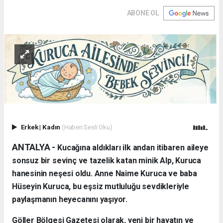
ABONE OL
Erkek
|
Kadın
(Haberi Sesli Oku)
ANTALYA - ​
Kucağına aldıkları ilk andan itibaren aileye
sonsuz bir sevinç ve tazelik katan minik Alp, Kuruca
hanesinin neşesi oldu. Anne Naime Kuruca ve baba
Hüseyin Kuruca, bu eşsiz mutluluğu sevdikleriyle
paylaşmanın heyecanını yaşıyor.
​Göller Bölgesi Gazetesi olarak, yeni bir hayatın ve