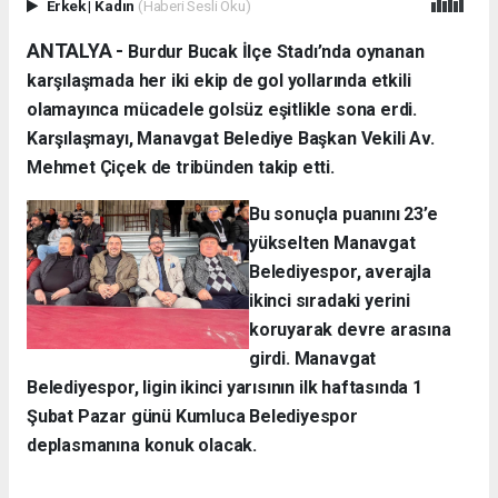
Erkek
|
Kadın
(Haberi Sesli Oku)
ANTALYA -
Burdur Bucak İlçe Stadı’nda oynanan
karşılaşmada her iki ekip de gol yollarında etkili
olamayınca mücadele golsüz eşitlikle sona erdi.
Karşılaşmayı, Manavgat Belediye Başkan Vekili Av.
Mehmet Çiçek de tribünden takip etti.
Bu sonuçla puanını 23’e
yükselten Manavgat
Belediyespor, averajla
ikinci sıradaki yerini
koruyarak devre arasına
girdi. Manavgat
Belediyespor, ligin ikinci yarısının ilk haftasında 1
Şubat Pazar günü Kumluca Belediyespor
deplasmanına konuk olacak.