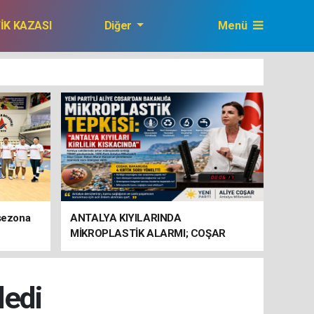
FİK KAZASI
Diğer
Menü
GAZETEMİZ
 sezona
ANTALYA KIYILARINDA
MİKROPLASTİK ALARMI; COŞAR
BAKANLIĞA HAREKETE GEÇİN
ÇAĞRISI YAPTI
edi