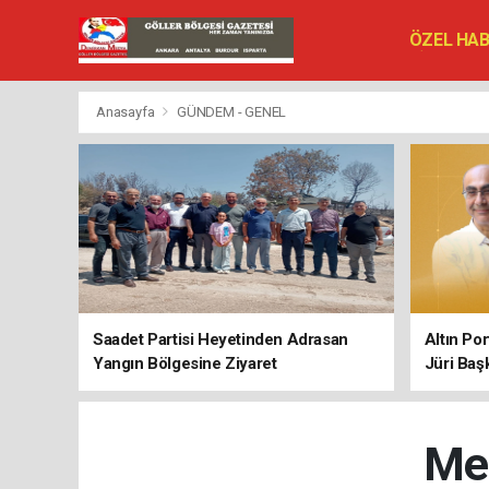
ÖZEL HA
SİYASET
VEFAT ED
Anasayfa
GÜNDEM - GENEL
Saadet Partisi Heyetinden Adrasan
Altın Po
Yangın Bölgesine Ziyaret
Jüri Baş
Me