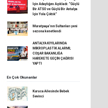
İçin Adaylığını Açıkladı: “Güçlü
Bir ATSO ve Güçlü Bir Antalya
İçin Yola Çıktık”
Muratpaşa’nın Sultanları yeni
sezona kenetlendi
ANTALYA KIYILARINDA
MİKROPLASTİK ALARMI;
COŞAR BAKANLIĞA
HAREKETE GEÇİN ÇAĞRISI
YAPTI
En Çok Okunanlar
Kuruca Ailesinde Bebek
Sevinci