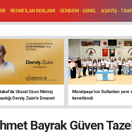
BER
RESMİ İLAN REKLAMI
GÜNDEM - GENEL
ASAYİŞ - TRA
SAĞLIK
SPOR
KÜLTÜR - TURİZM - SANAT
RÖPORTAJ
ENLER
TOPLANTI - DÜĞÜN
rtakal’da Ulusal Uzun Metraj
Muratpaşa’nın Sultanları yeni
kanlığı Derviş Zaim’e Emanet
kenetlendi
hmet Bayrak Güven Tazel