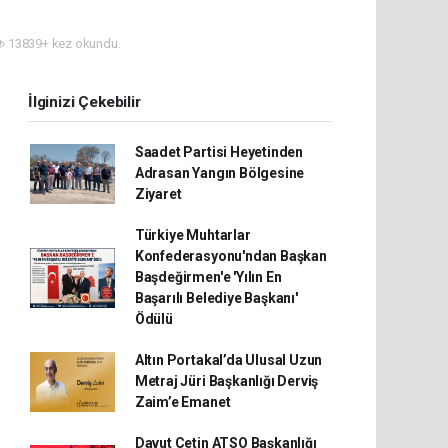
13839+ kez okundu.
İlginizi Çekebilir
Saadet Partisi Heyetinden
Adrasan Yangın Bölgesine
Ziyaret
Türkiye Muhtarlar
Konfederasyonu'ndan Başkan
Başdeğirmen'e 'Yılın En
Başarılı Belediye Başkanı'
Ödülü
Altın Portakal’da Ulusal Uzun
Metraj Jüri Başkanlığı Derviş
Zaim’e Emanet
Davut Çetin ATSO Başkanlığı