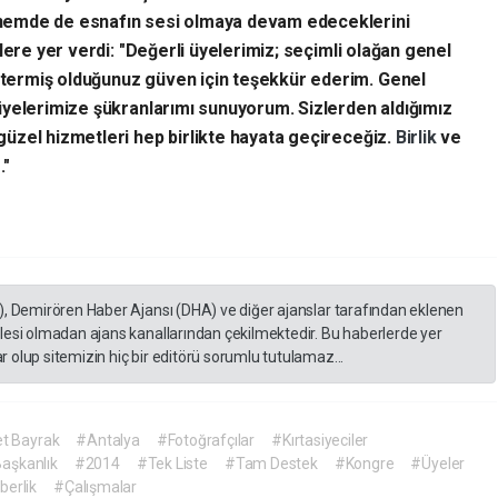
nemde de esnafın sesi olmaya devam edeceklerini
lere yer verdi:
​"Değerli üyelerimiz; seçimli olağan genel
ermiş olduğunuz güven için teşekkür ederim. Genel
üyelerimize şükranlarımı sunuyorum. Sizlerden aldığımız
üzel hizmetleri hep birlikte hayata geçireceğiz.
Birlik
ve
."
), Demirören Haber Ajansı (DHA) ve diğer ajanslar tarafından eklenen
lesi olmadan ajans kanallarından çekilmektedir. Bu haberlerde yer
 olup sitemizin hiç bir editörü sorumlu tutulamaz...
 Bayrak
#Antalya
#Fotoğrafçılar
#Kırtasiyeciler
aşkanlık
#2014
#Tek Liste
#Tam Destek
#Kongre
#Üyeler
berlik
#Çalışmalar