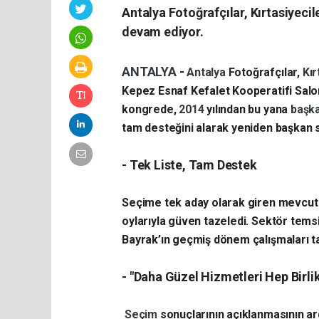
Antalya Fotoğrafçılar, Kırtasiyec
devam ediyor.
ANTALYA
-
Antalya
Fotoğrafçılar,
Kır
Kepez Esnaf Kefalet Kooperatifi Salonu
kongrede,
2014
yılından bu yana
başk
tam desteğini alarak yeniden başkan s
- ​Tek Liste, Tam Destek
​Seçime tek aday olarak giren mevcut
oylarıyla güven tazeledi. Sektör temsi
Bayrak’ın geçmiş dönem çalışmaları tak
- ​"Daha Güzel Hizmetleri Hep Birl
​
Seçim
sonuçlarının açıklanmasının a