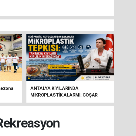
 sezona
ANTALYA KIYILARINDA
MİKROPLASTİK ALARMI; COŞAR
BAKANLIĞA HAREKETE GEÇİN
ÇAĞRISI YAPTI
 Rekreasyon