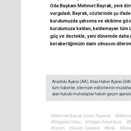
Oda Başkanı Mehmet Bayrak, yeni dö
vurguladı. Bayrak, sözlerinde şu ifade
kurulumuzda şahsıma ve ekibime göst
kurulumuza katılan, katılamayan tüm 
güç ve destekle, yeni dönemde daha g
beraberliğimizin daim olmasını dilerim
Anadolu Ajansı (AA), İhlas Haber Ajansı (İHA
tüm haberler, sitemizin editörlerinin müdaha
alan hukuki muhataplar haberi geçen ajanslar
#Mehmet Bayrak Güven Tazeledi
#Mehmet
#Kitapçılar Odası
#Olağan Genel Kurul
#B
#Seçim
#Güven Tazeledi
#Birlik
#Bera