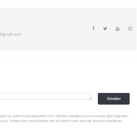
i@gmail.com
Gönder
nuyor ve gollerbolgesigazetesi.com sitesine yaptığınız yorumunuzla ilgili doğrudan
sunuz. Yazılan tüm yorumlardan site yönetimi hiçbir şekilde sorumlu tutulamaz.