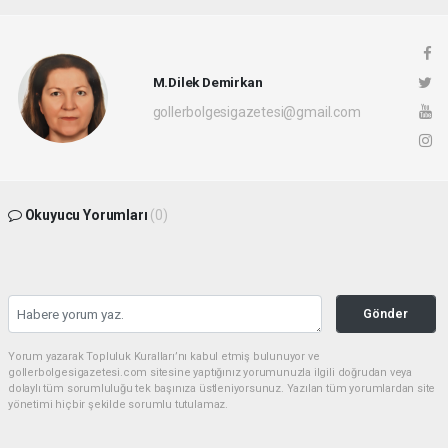
M.Dilek Demirkan
gollerbolgesigazetesi@gmail.com
Okuyucu Yorumları
(0)
Gönder
Yorum yazarak Topluluk Kuralları’nı kabul etmiş bulunuyor ve
gollerbolgesigazetesi.com sitesine yaptığınız yorumunuzla ilgili doğrudan veya
dolaylı tüm sorumluluğu tek başınıza üstleniyorsunuz. Yazılan tüm yorumlardan site
yönetimi hiçbir şekilde sorumlu tutulamaz.