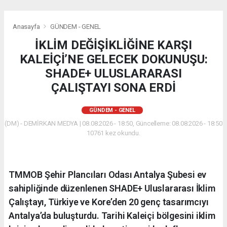
Anasayfa
GÜNDEM - GENEL
İKLİM DEĞİŞİKLİĞİNE KARŞI
KALEİÇİ’NE GELECEK DOKUNUŞU:
SHADE+ ULUSLARARASI
ÇALIŞTAYI SONA ERDİ
GÜNDEM - GENEL
(DM) - DEMİRKAN MEDYA | 08.08.2026 - 18:50, Güncelleme: 08.08.2026 - 18:50
10761 kez okundu.
​TMMOB Şehir Plancıları Odası Antalya Şubesi ev
sahipliğinde düzenlenen SHADE+ Uluslararası İklim
Çalıştayı, Türkiye ve Kore’den 20 genç tasarımcıyı
Antalya’da buluşturdu. Tarihi Kaleiçi bölgesini iklim