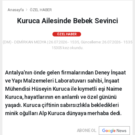
Anasayfa
ÖZEL HABER
Kuruca Ailesinde Bebek Sevinci
ÖZEL HABER
(DM) - DEMİRKAN MEDYA | 26.07.2026 - 15:35, Güncelleme: 26.07.2026 - 15:35
15305 kez okundu.
Antalya’nın önde gelen firmalarından Deney İnşaat
ve Yapı Malzemeleri Laboratuvarı sahibi, İnşaat
Mühendisi Hüseyin Kuruca ile kıymetli eşi Naime
Kuruca, hayatlarının en anlamlı ve özel gününü
yaşadı. Kuruca çiftinin sabırsızlıkla bekledikleri
minik oğulları Alp Kuruca dünyaya merhaba dedi.
ABONE OL