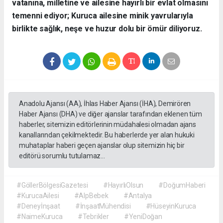
vatanına, milletine ve ailesine hayırlı bir evlat olmasını
temenni ediyor; Kuruca ailesine minik yavrularıyla
birlikte sağlık, neşe ve huzur dolu bir ömür diliyoruz.
Anadolu Ajansı (AA), İhlas Haber Ajansı (İHA), Demirören
Haber Ajansı (DHA) ve diğer ajanslar tarafından eklenen tüm
haberler, sitemizin editörlerinin müdahalesi olmadan ajans
kanallarından çekilmektedir. Bu haberlerde yer alan hukuki
muhataplar haberi geçen ajanslar olup sitemizin hiç bir
editörü sorumlu tutulamaz...
#GöllerBölgesiGazetesi
#HayırlıOlsun
#DoğumHaberi
#KurucaAilesi
#AlpBebek
#Antalya
#Deneyİnşaat
#İnşaatMühendisi
#HüseyinKuruca
#NaimeKuruca
#Tebrikler
#YeniDoğan