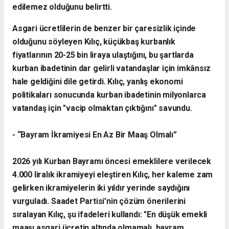
edilemez olduğunu belirtti.
​Asgari ücretlilerin de benzer bir çaresizlik içinde
olduğunu söyleyen Kılıç, küçükbaş kurbanlık
fiyatlarının 20-25 bin liraya ulaştığını, bu şartlarda
kurban ibadetinin dar gelirli vatandaşlar için imkânsız
hale geldiğini dile getirdi. Kılıç, yanlış ekonomi
politikaları sonucunda kurban ibadetinin milyonlarca
vatandaş için "vacip olmaktan çıktığını" savundu.
- ​“Bayram İkramiyesi En Az Bir Maaş Olmalı”
​2026 yılı Kurban Bayramı öncesi emeklilere verilecek
4.000 liralık ikramiyeyi eleştiren Kılıç, her kaleme zam
gelirken ikramiyelerin iki yıldır yerinde saydığını
vurguladı. Saadet Partisi’nin çözüm önerilerini
sıralayan Kılıç, şu ifadeleri kullandı:
​"En düşük emekli
maaşı asgari ücretin altında olmamalı, bayram