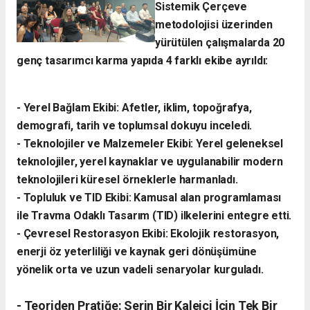
Sistemik Çerçeve
metodolojisi üzerinden
yürütülen çalışmalarda 20
genç tasarımcı karma yapıda 4 farklı ekibe ayrıldı:
- ​Yerel Bağlam Ekibi: Afetler, iklim, topoğrafya,
demografi, tarih ve toplumsal dokuyu inceledi.
- ​Teknolojiler ve Malzemeler Ekibi: Yerel geleneksel
teknolojiler, yerel kaynaklar ve uygulanabilir modern
teknolojileri küresel örneklerle harmanladı.
​- Topluluk ve TID Ekibi: Kamusal alan programlaması
ile Travma Odaklı Tasarım (TID) ilkelerini entegre etti.
- ​Çevresel Restorasyon Ekibi: Ekolojik restorasyon,
enerji öz yeterliliği ve kaynak geri dönüşümüne
yönelik orta ve uzun vadeli senaryolar kurguladı.
- ​Teoriden Pratiğe: Serin Bir Kaleiçi İçin Tek Bir