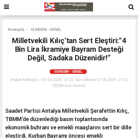
Anasayfa
GÜNDEM - GENEL
Milletvekili Kılıç’tan Sert Eleştiri:​“4
Bin Lira İkramiye Bayram Desteği
Değil, Sadaka Düzenidir!”
GÜNDEM - GENEL
(Haber Merkezi) - | 07.05.2026 - 21:22, Güncelleme: 07.05.2026 - 21:22
13258+ kez okundu.
Saadet Partisi Antalya Milletvekili Şerafettin Kılıç,
TBMM’de düzenlediği basın toplantısında
ekonomik buhranı ve emekli maaşlarını sert bir dille
eleştirdi. Kurban Bayramı öncesi emekli