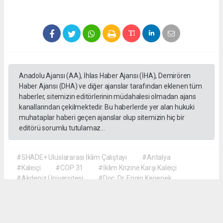
Anadolu Ajansı (AA), İhlas Haber Ajansı (İHA), Demirören
Haber Ajansı (DHA) ve diğer ajanslar tarafından eklenen tüm
haberler, sitemizin editörlerinin müdahalesi olmadan ajans
kanallarından çekilmektedir. Bu haberlerde yer alan hukuki
muhataplar haberi geçen ajanslar olup sitemizin hiç bir
editörü sorumlu tutulamaz...
#SHADE+ Uluslararası İklim Çalıştayı
#Antalya
#Kaleiçi
#COP 31
#İklim Krizine Karşı Kaleiçi
#Akdeniz Üniversitesi
#Doç. Dr. Engin Kepenek
#Prof. Dr. Şebnem Ertaş Bekir
#Dr. Öğretim Üyesi Hyun Soo Kim
#Türk ve Koreli Öğrenciler İş Birliği