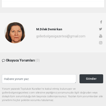
M.Dilek Demirkan
gollerbolgesigazetesi@gmail.com
Okuyucu Yorumları
(0)
Gönder
Yorum yazarak Topluluk Kuralları’nı kabul etmiş bulunuyor ve
gollerbolgesigazetesi.com sitesine yaptığınız yorumunuzla ilgili doğrudan veya
dolaylı tüm sorumluluğu tek başınıza üstleniyorsunuz. Yazılan tüm yorumlardan site
yönetimi hiçbir şekilde sorumlu tutulamaz.