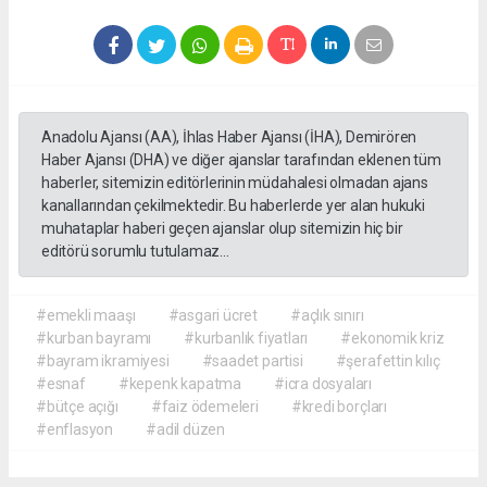
Anadolu Ajansı (AA), İhlas Haber Ajansı (İHA), Demirören
Haber Ajansı (DHA) ve diğer ajanslar tarafından eklenen tüm
haberler, sitemizin editörlerinin müdahalesi olmadan ajans
kanallarından çekilmektedir. Bu haberlerde yer alan hukuki
muhataplar haberi geçen ajanslar olup sitemizin hiç bir
editörü sorumlu tutulamaz...
#emekli maaşı
#asgari ücret
#açlık sınırı
#kurban bayramı
#kurbanlık fiyatları
#ekonomik kriz
#bayram ikramiyesi
#saadet partisi
#şerafettin kılıç
#esnaf
#kepenk kapatma
#icra dosyaları
#bütçe açığı
#faiz ödemeleri
#kredi borçları
#enflasyon
#adil düzen