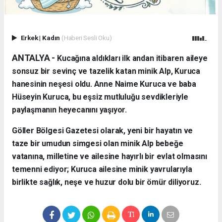
Erkek
|
Kadın
(Haberi Sesli Oku)
ANTALYA - ​
Kucağına aldıkları ilk andan itibaren aileye
sonsuz bir sevinç ve tazelik katan minik Alp, Kuruca
hanesinin neşesi oldu. Anne Naime Kuruca ve baba
Hüseyin Kuruca, bu eşsiz mutluluğu sevdikleriyle
paylaşmanın heyecanını yaşıyor.
​Göller Bölgesi Gazetesi olarak, yeni bir hayatın ve
taze bir umudun simgesi olan minik Alp bebeğe
vatanına, milletine ve ailesine hayırlı bir evlat olmasını
temenni ediyor; Kuruca ailesine minik yavrularıyla
birlikte sağlık, neşe ve huzur dolu bir ömür diliyoruz.