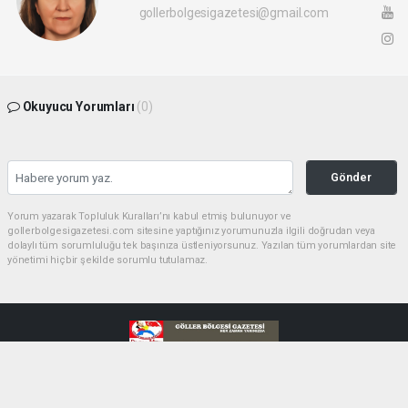
gollerbolgesigazetesi@gmail.com
Okuyucu Yorumları
(0)
Gönder
Yorum yazarak Topluluk Kuralları’nı kabul etmiş bulunuyor ve
gollerbolgesigazetesi.com sitesine yaptığınız yorumunuzla ilgili doğrudan veya
dolaylı tüm sorumluluğu tek başınıza üstleniyorsunuz. Yazılan tüm yorumlardan site
yönetimi hiçbir şekilde sorumlu tutulamaz.
haber paketi
haber scripti
haber yazılımı
Tüm hakları saklı tutulmaktadır.Copyright 2026©
Haber Yazılımı:
Web Aksiyon ®