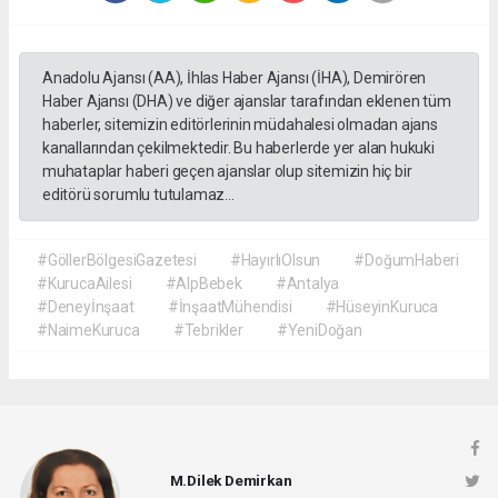
Anadolu Ajansı (AA), İhlas Haber Ajansı (İHA), Demirören
Haber Ajansı (DHA) ve diğer ajanslar tarafından eklenen tüm
haberler, sitemizin editörlerinin müdahalesi olmadan ajans
kanallarından çekilmektedir. Bu haberlerde yer alan hukuki
muhataplar haberi geçen ajanslar olup sitemizin hiç bir
editörü sorumlu tutulamaz...
#GöllerBölgesiGazetesi
#HayırlıOlsun
#DoğumHaberi
#KurucaAilesi
#AlpBebek
#Antalya
#Deneyİnşaat
#İnşaatMühendisi
#HüseyinKuruca
#NaimeKuruca
#Tebrikler
#YeniDoğan
M.Dilek Demirkan