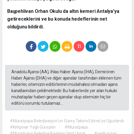
Başpehlivan Orhan Okulu da altın kemeri Antalya'ya
getireceklerini ve bu konuda hedeflerinin net
olduğunu bildirdi.
Anadolu Ajansı (AA), İhlas Haber Ajansı (İHA), Demirören
Haber Ajansı (DHA) ve diğer ajanslar tarafından eklenen tüm
haberler, sitemizin editörlerinin müdahalesi olmadan ajans
kanallarından çekilmektedir. Bu haberlerde yer alan hukuki
muhataplar haberi geçen ajanslar olup sitemizin hiç bir
editörü sorumlu tutulamaz...
#Muratpaşa Belediyespor'un Güreş Takımı Edirne'ye Uğurlandı
#Kırkpınar Yağlı Güreşleri
#Muratpaşa
#Muratpaşa Belediye Başkanı Ümit Uysal
#yağlı güreş