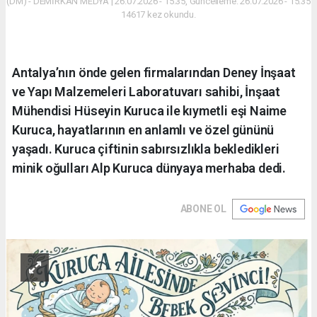
(DM) - DEMİRKAN MEDYA | 26.07.2026 - 15:35, Güncelleme: 26.07.2026 - 15:35
14617 kez okundu.
Antalya’nın önde gelen firmalarından Deney İnşaat
ve Yapı Malzemeleri Laboratuvarı sahibi, İnşaat
Mühendisi Hüseyin Kuruca ile kıymetli eşi Naime
Kuruca, hayatlarının en anlamlı ve özel gününü
yaşadı. Kuruca çiftinin sabırsızlıkla bekledikleri
minik oğulları Alp Kuruca dünyaya merhaba dedi.
ABONE OL