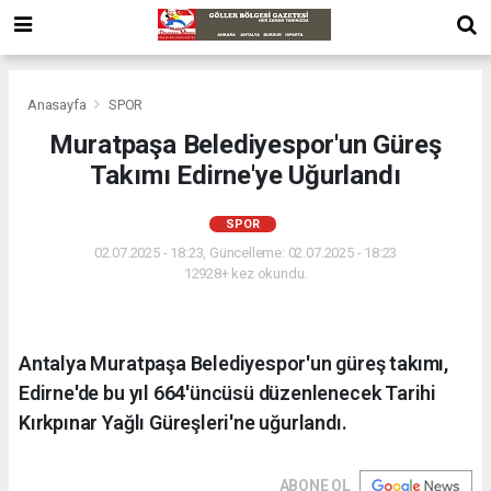
Anasayfa
SPOR
Muratpaşa Belediyespor'un Güreş
Takımı Edirne'ye Uğurlandı
SPOR
02.07.2025 - 18:23, Güncelleme: 02.07.2025 - 18:23
12928+ kez okundu.
Antalya Muratpaşa Belediyespor'un güreş takımı,
Edirne'de bu yıl 664'üncüsü düzenlenecek Tarihi
Kırkpınar Yağlı Güreşleri'ne uğurlandı.
ABONE OL