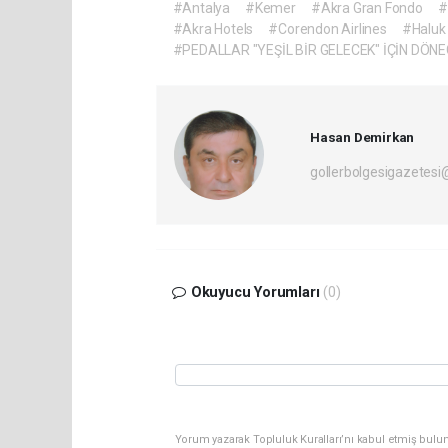
#Antalya
#Kemer
#Akra Gran Fondo
#
#Akra Hotels
#Corendon Airlines
#Haluk
#PEDALLAR "YEŞİL BİR GELECEK" İÇİN DÖN
Hasan Demirkan
gollerbolgesigazetes
Okuyucu Yorumları
(0)
Yorum yazarak Topluluk Kuralları’nı kabul etmiş bulu