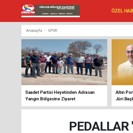
ÖZEL HA
SİYASET
VEFAT ED
Anasayfa
SPOR
Saadet Partisi Heyetinden Adrasan
Altın Po
Yangın Bölgesine Ziyaret
Jüri Baş
PEDALLAR "