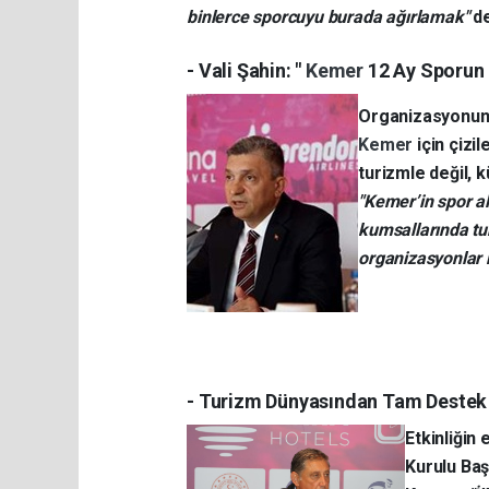
binlerce sporcuyu burada ağırlamak"
de
- Vali Şahin: "
Kemer
12 Ay Sporun
Organizasyonun 
Kemer
için çizi
turizmle değil, k
"Kemer’in spor al
kumsallarında tu
organizasyonlar 
- Turizm Dünyasından Tam Destek
Etkinliğin
Kurulu Baş