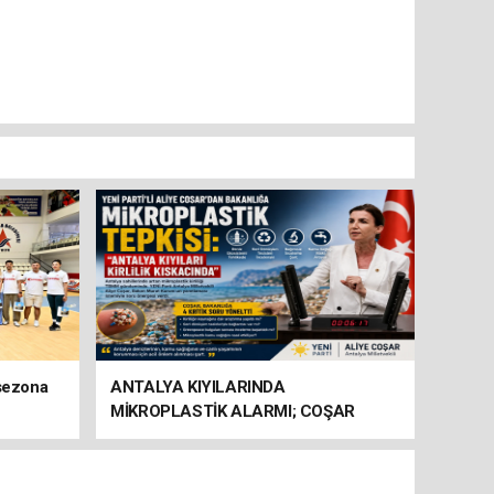
 sezona
ANTALYA KIYILARINDA
MİKROPLASTİK ALARMI; COŞAR
BAKANLIĞA HAREKETE GEÇİN
ÇAĞRISI YAPTI