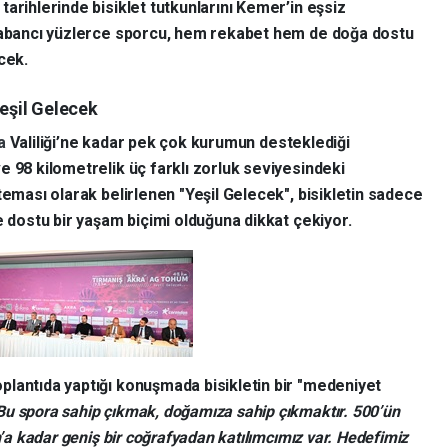
tarihlerinde bisiklet tutkunlarını Kemer’in eşsiz
 yabancı yüzlerce sporcu, hem rekabet hem de doğa dostu
cek.
Yeşil Gelecek
ya
Valiliği’ne kadar pek çok kurumun desteklediği
e 98 kilometrelik üç farklı zorluk seviyesindeki
teması olarak belirlenen "Yeşil Gelecek", bisikletin sadece
e dostu bir yaşam biçimi olduğuna dikkat çekiyor.
lantıda yaptığı konuşmada bisikletin bir "medeniyet
Bu spora sahip çıkmak, doğamıza sahip çıkmaktır. 500’ün
n’a kadar geniş bir coğrafyadan katılımcımız var. Hedefimiz