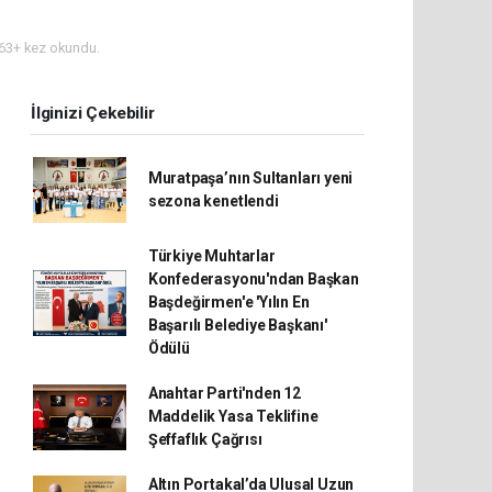
63+ kez okundu.
İlginizi Çekebilir
Muratpaşa’nın Sultanları yeni
sezona kenetlendi
Türkiye Muhtarlar
Konfederasyonu'ndan Başkan
Başdeğirmen'e 'Yılın En
Başarılı Belediye Başkanı'
Ödülü
Anahtar Parti'nden 12
Maddelik Yasa Teklifine
Şeffaflık Çağrısı
Altın Portakal’da Ulusal Uzun