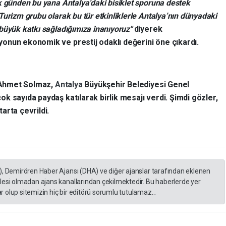
lk günden bu yana Antalya’daki bisiklet sporuna destek
Turizm grubu olarak bu tür etkinliklerle Antalya’nın dünyadaki
 büyük katkı sağladığımıza inanıyoruz"
diyerek
onun ekonomik ve prestij odaklı değerini öne çıkardı.
Ahmet Solmaz,
Antalya
Büyükşehir Belediyesi Genel
ok sayıda paydaş katılarak birlik mesajı verdi. Şimdi gözler,
arta çevrildi.
), Demirören Haber Ajansı (DHA) ve diğer ajanslar tarafından eklenen
lesi olmadan ajans kanallarından çekilmektedir. Bu haberlerde yer
 olup sitemizin hiç bir editörü sorumlu tutulamaz...