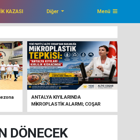
FİK KAZASI
Diğer
Menü
GAZETEMİZ
 sezona
ANTALYA KIYILARINDA
MİKROPLASTİK ALARMI; COŞAR
BAKANLIĞA HAREKETE GEÇİN
ÇAĞRISI YAPTI
ÇİN DÖNECEK