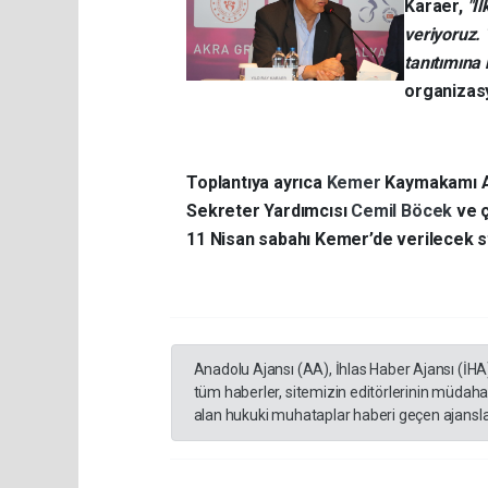
Karaer,
"İ
veriyoruz. 
tanıtımına
organizasy
Toplantıya ayrıca
Kemer
Kaymakamı 
Sekreter Yardımcısı
Cemil Böcek
ve ç
11 Nisan sabahı Kemer’de verilecek st
Anadolu Ajansı (AA), İhlas Haber Ajansı (İHA
tüm haberler, sitemizin editörlerinin müdaha
alan hukuki muhataplar haberi geçen ajanslar