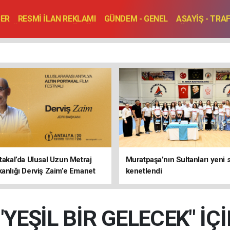
BER
RESMİ İLAN REKLAMI
GÜNDEM - GENEL
ASAYİŞ - TRA
SAĞLIK
SPOR
KÜLTÜR - TURİZM - SANAT
RÖPORTAJ
ENLER
TOPLANTI - DÜĞÜN
rtakal’da Ulusal Uzun Metraj
Muratpaşa’nın Sultanları yeni
kanlığı Derviş Zaim’e Emanet
kenetlendi
YEŞİL BİR GELECEK" İ