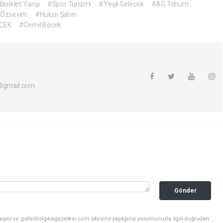
Bisiklet Yarışı
#Spor Turizmi
#Yeşil Gelecek
#AG Tohum
 Özsevim
#Hulusi Şahin
ECEK
#Cemil Böcek
i@gmail.com
Gönder
nuyor ve gollerbolgesigazetesi.com sitesine yaptığınız yorumunuzla ilgili doğrudan