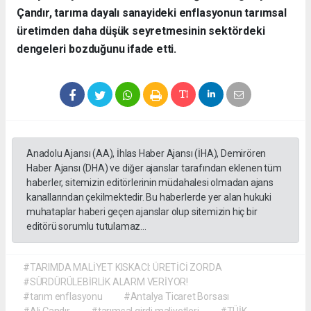
Çandır, tarıma dayalı sanayideki enflasyonun tarımsal
üretimden daha düşük seyretmesinin sektördeki
dengeleri bozduğunu ifade etti.
Anadolu Ajansı (AA), İhlas Haber Ajansı (İHA), Demirören
Haber Ajansı (DHA) ve diğer ajanslar tarafından eklenen tüm
haberler, sitemizin editörlerinin müdahalesi olmadan ajans
kanallarından çekilmektedir. Bu haberlerde yer alan hukuki
muhataplar haberi geçen ajanslar olup sitemizin hiç bir
editörü sorumlu tutulamaz...
#TARIMDA MALİYET KISKACI: ÜRETİCİ ZORDA
#SÜRDÜRÜLEBİRLİK ALARM VERİYOR!
#tarım enflasyonu
#Antalya Ticaret Borsası