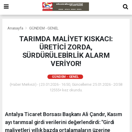
Anasayfa
GÜNDEM - GENEL
TARIMDA MALİYET KISKACI:
ÜRETİCİ ZORDA,
SÜRDÜRÜLEBİRLİK ALARM
VERİYOR!
GÜNDEM - GENEL
(Haber Merkezi) - | 23.01.2026 - 16:50, Güncelleme: 25.01.2026 - 20:58
12555+ kez okundu.
Antalya Ticaret Borsası Başkanı Ali Çandır, Kasım
ayı tarımsal girdi verilerini değerlendirdi: "Girdi
maliyetleri yıllık bazda ortalamaların üzerine