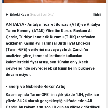
Erkek
|
Kadın
(Haberi Sesli Oku)
ANTALYA
-
Antalya Ticaret Borsası (ATB) ve Antalya
Tarım Konseyi (ATAK) Yönetim Kurulu Başkanı Ali
Çandır, Türkiye İstatistik Kurumu (TÜİK) tarafından
açıklanan Kasım ayı Tarımsal Girdi Fiyat Endeksi
(Tarım-GFE) verilerini masaya yatırdı. Çandır’ın
analizine göre, tarımsal üretimde kullanılan
kalemlerdeki fiyat artışı, son 10 yılın en yüksek
seviyelerinde seyrederek çiftçinin belini bükmeye
devam ediyor.
- Enerji ve Gübrede Rekor Artış
Kasım ayında Tarım-GFE’nin aylık yüzde 1.84, yıllık ise
yüzde 34.24 olarak gerçekleştiğini ifade eden Ali
Çandır, bu rakamların son 10 yılın en yüksek dördüncü