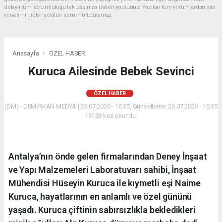
dolaylı tüm sorumluluğu tek başınıza üstleniyorsunuz. Yazılan tüm yorumlardan site
yönetimi hiçbir şekilde sorumlu tutulamaz.
Anasayfa
ÖZEL HABER
Kuruca Ailesinde Bebek Sevinci
ÖZEL HABER
(DM) - DEMİRKAN MEDYA | 26.07.2026 - 15:35, Güncelleme: 26.07.2026 - 15:35
15128 kez okundu.
Antalya’nın önde gelen firmalarından Deney İnşaat
ve Yapı Malzemeleri Laboratuvarı sahibi, İnşaat
Mühendisi Hüseyin Kuruca ile kıymetli eşi Naime
Kuruca, hayatlarının en anlamlı ve özel gününü
yaşadı. Kuruca çiftinin sabırsızlıkla bekledikleri