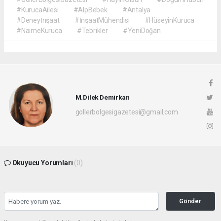
#KurucaAilesi
#AlpBebek
#Antalya
#Deneyİnşaat
#İnşaatMühendisi
#HüseyinKuruca
#NaimeKuruca
#Tebrikler
#YeniDoğan
M.Dilek Demirkan
gollerbolgesigazetesi@gmail.com
Okuyucu Yorumları
(0)
Gönder