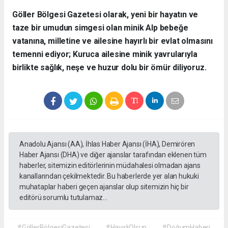
​Göller Bölgesi Gazetesi olarak, yeni bir hayatın ve
taze bir umudun simgesi olan minik Alp bebeğe
vatanına, milletine ve ailesine hayırlı bir evlat olmasını
temenni ediyor; Kuruca ailesine minik yavrularıyla
birlikte sağlık, neşe ve huzur dolu bir ömür diliyoruz.
Anadolu Ajansı (AA), İhlas Haber Ajansı (İHA), Demirören
Haber Ajansı (DHA) ve diğer ajanslar tarafından eklenen tüm
haberler, sitemizin editörlerinin müdahalesi olmadan ajans
kanallarından çekilmektedir. Bu haberlerde yer alan hukuki
muhataplar haberi geçen ajanslar olup sitemizin hiç bir
editörü sorumlu tutulamaz...
#GöllerBölgesiGazetesi
#HayırlıOlsun
#DoğumHaberi