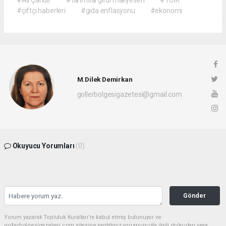
#Ali Çandır
#tarımsal girdi maliyetleri
#TÜİK
#çiftçi haberleri
#gıda enflasyonu
#ekonomi
M.Dilek Demirkan
gollerbolgesigazetesi@gmail.com
Okuyucu Yorumları
(0)
Gönder
Yorum yazarak Topluluk Kuralları’nı kabul etmiş bulunuyor ve
gollerbolgesigazetesi.com sitesine yaptığınız yorumunuzla ilgili doğrudan veya