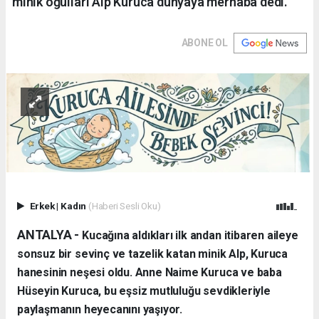
minik oğulları Alp Kuruca dünyaya merhaba dedi.
ABONE OL
Erkek
|
Kadın
(Haberi Sesli Oku)
ANTALYA - ​
Kucağına aldıkları ilk andan itibaren aileye
sonsuz bir sevinç ve tazelik katan minik Alp, Kuruca
hanesinin neşesi oldu. Anne Naime Kuruca ve baba
Hüseyin Kuruca, bu eşsiz mutluluğu sevdikleriyle
paylaşmanın heyecanını yaşıyor.