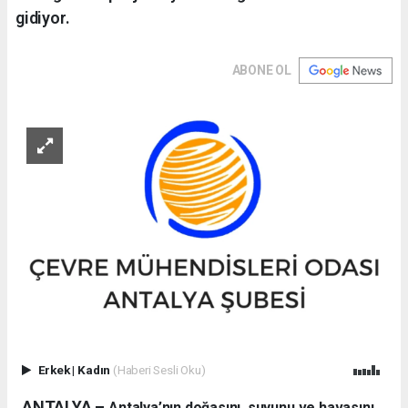
gidiyor.
ABONE OL
Erkek
|
Kadın
(Haberi Sesli Oku)
ANTALYA –
Antalya’nın doğasını, suyunu ve havasını