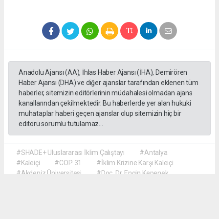
Anadolu Ajansı (AA), İhlas Haber Ajansı (İHA), Demirören
Haber Ajansı (DHA) ve diğer ajanslar tarafından eklenen tüm
haberler, sitemizin editörlerinin müdahalesi olmadan ajans
kanallarından çekilmektedir. Bu haberlerde yer alan hukuki
muhataplar haberi geçen ajanslar olup sitemizin hiç bir
editörü sorumlu tutulamaz...
#SHADE+ Uluslararası İklim Çalıştayı
#Antalya
#Kaleiçi
#COP 31
#İklim Krizine Karşı Kaleiçi
#Akdeniz Üniversitesi
#Doç. Dr. Engin Kepenek
#Prof. Dr. Şebnem Ertaş Bekir
#Dr. Öğretim Üyesi Hyun Soo Kim
#Türk ve Koreli Öğrenciler İş Birliği