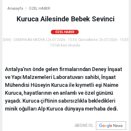
Anasayfa
ÖZEL HABER
Kuruca Ailesinde Bebek Sevinci
ÖZEL HABER
(DM) - DEMİRKAN MEDYA | 26.07.2026 - 15:35, Güncelleme: 26.07.2026 - 15:35
15165 kez okundu.
Antalya’nın önde gelen firmalarından Deney İnşaat
ve Yapı Malzemeleri Laboratuvarı sahibi, İnşaat
Mühendisi Hüseyin Kuruca ile kıymetli eşi Naime
Kuruca, hayatlarının en anlamlı ve özel gününü
yaşadı. Kuruca çiftinin sabırsızlıkla bekledikleri
minik oğulları Alp Kuruca dünyaya merhaba dedi.
ABONE OL