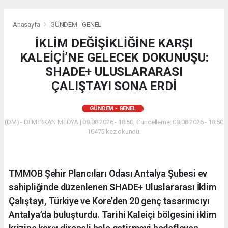
Anasayfa
GÜNDEM - GENEL
İKLİM DEĞİŞİKLİĞİNE KARŞI
KALEİÇİ’NE GELECEK DOKUNUŞU:
SHADE+ ULUSLARARASI
ÇALIŞTAYI SONA ERDİ
GÜNDEM - GENEL
(DM) - DEMİRKAN MEDYA | 08.08.2026 - 18:50, Güncelleme: 08.08.2026 - 18:50
10475 kez okundu.
​TMMOB Şehir Plancıları Odası Antalya Şubesi ev
sahipliğinde düzenlenen SHADE+ Uluslararası İklim
Çalıştayı, Türkiye ve Kore’den 20 genç tasarımcıyı
Antalya’da buluşturdu. Tarihi Kaleiçi bölgesini iklim