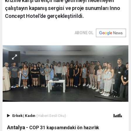
krizine karşı dirençli hale getirmeyi hedefleyen
çalıştayın kapanış sergisi ve proje sunumları Inno
Concept Hotel’de gerçekleştirildi.
ABONE OL
Erkek
|
Kadın
(Haberi Sesli Oku)
Antalya -
​COP 31 kapsamındaki ön hazırlık