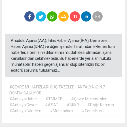
Anadolu Ajansı (AA), İhlas Haber Ajansı (İHA), Demirören
Haber Ajansı (DHA) ve diğer ajanslar tarafından eklenen tüm
haberler, sitemizin editörlerinin müdahalesi olmadan ajans
kanallarından çekilmektedir. Bu haberlerde yer alan hukuki
muhataplar haberi geçen ajanslar olup sitemizin hiç bir
editörü sorumlu tutulamaz...
#ÇEVRE MUHAFIZLARI GÜÇ TAZELEDİ: ANTALYA İÇİN 7.
DÖNEM BAŞLIYOR
#Antalya Haber
#TMMOB
#Çevre Mühendisleri
#Antalya Çevre
#ASAT
#BKKR
#Doğa Koruma
#Antalya Gündem
#Mühendislik
#Genel Kurul