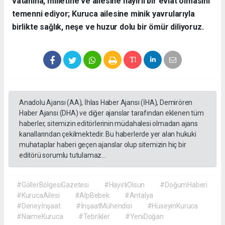
vatanına, milletine ve ailesine hayırlı bir evlat olmasını
temenni ediyor; Kuruca ailesine minik yavrularıyla
birlikte sağlık, neşe ve huzur dolu bir ömür diliyoruz.
Anadolu Ajansı (AA), İhlas Haber Ajansı (İHA), Demirören
Haber Ajansı (DHA) ve diğer ajanslar tarafından eklenen tüm
haberler, sitemizin editörlerinin müdahalesi olmadan ajans
kanallarından çekilmektedir. Bu haberlerde yer alan hukuki
muhataplar haberi geçen ajanslar olup sitemizin hiç bir
editörü sorumlu tutulamaz...
#GöllerBölgesiGazetesi
#HayırlıOlsun
#DoğumHaberi
#KurucaAilesi
#AlpBebek
#Antalya
#Deneyİnşaat
#İnşaatMühendisi
#HüseyinKuruca
#NaimeKuruca
#Tebrikler
#YeniDoğan