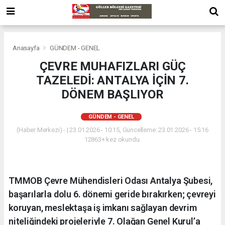
Anasayfa
GÜNDEM - GENEL
ÇEVRE MUHAFIZLARI GÜÇ
TAZELEDİ: ANTALYA İÇİN 7.
DÖNEM BAŞLIYOR
GÜNDEM - GENEL
(Haber Merkezi) - | 23.01.2026 - 10:15, Güncelleme: 23.01.2026 - 15:16
12863+ kez okundu.
TMMOB Çevre Mühendisleri Odası Antalya Şubesi,
başarılarla dolu 6. dönemi geride bırakırken; çevreyi
koruyan, meslektaşa iş imkanı sağlayan devrim
niteliğindeki projeleriyle 7. Olağan Genel Kurul’a