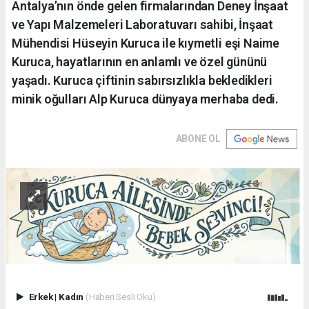
Antalya’nın önde gelen firmalarından Deney İnşaat
ve Yapı Malzemeleri Laboratuvarı sahibi, İnşaat
Mühendisi Hüseyin Kuruca ile kıymetli eşi Naime
Kuruca, hayatlarının en anlamlı ve özel gününü
yaşadı. Kuruca çiftinin sabırsızlıkla bekledikleri
minik oğulları Alp Kuruca dünyaya merhaba dedi.
ABONE OL
Erkek
|
Kadın
(Haberi Sesli Oku)