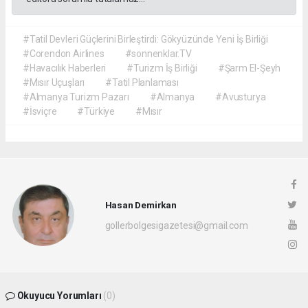
#Tatil Devleri Güçlerini Birleştirdi: Gökyüzünde Yeni İş Birliği
#Corendon Airlines
#sonnenklar.TV
#Havacılık Haberleri
#Turizm İş Birliği
#Şarm El-Şeyh
#Mısır Uçuşları
#Tatil Planlaması
#Almanya Turizm Pazarı
#Almanya
#Avusturya
#İsviçre
#Türkiye
#Mısır
Hasan Demirkan
gollerbolgesigazetesi@gmail.com
Okuyucu Yorumları
(0)