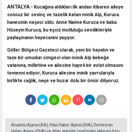
ANTALYA - ​
Kucağına aldıkları ilk andan itibaren aileye
sonsuz bir sevinç ve tazelik katan minik Alp, Kuruca
hanesinin neşesi oldu. Anne Naime Kuruca ve baba
Hüseyin Kuruca, bu eşsiz mutluluğu sevdikleriyle
paylaşmanın heyecanını yaşıyor.
​Göller Bölgesi Gazetesi olarak, yeni bir hayatın ve
taze bir umudun simgesi olan minik Alp bebeğe
vatanına, milletine ve ailesine hayırlı bir evlat olmasını
temenni ediyor; Kuruca ailesine minik yavrularıyla
birlikte sağlık, neşe ve huzur dolu bir ömür diliyoruz.
Anadolu Ajansı (AA), İhlas Haber Ajansı (İHA), Demirören
Haber Ajansı (DHA) ve diğer ajanslar tarafından eklenen tüm