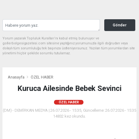
Gönder
Yorum yazarak Topluluk Kuralları’nı kabul etmiş bulunuyor ve
gollerbolgesigazetesi.com sitesine yaptığınız yorumunuzla ilgili doğrudan veya
dolaylı tüm sorumluluğu tek başınıza üstleniyorsunuz. Yazılan tüm yorumlardan site
yönetimi hiçbir şekilde sorumlu tutulamaz.
Anasayfa
ÖZEL HABER
Kuruca Ailesinde Bebek Sevinci
ÖZEL HABER
(DM) - DEMİRKAN MEDYA | 26.07.2026 - 15:35, Güncelleme: 26.07.2026 - 15:35
14832 kez okundu.