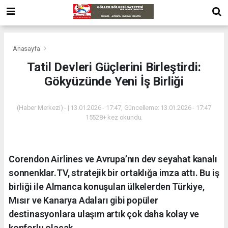
Anasayfa
Tatil Devleri Güçlerini Birleştirdi:
Gökyüzünde Yeni İş Birliği
(Haber Merkezi) - | 13.01.2026 - 17:47, Güncelleme: 13.01.2026 - 17:47
15528+ kez okundu.
Corendon Airlines ve Avrupa’nın dev seyahat kanalı
sonnenklar.TV, stratejik bir ortaklığa imza attı. Bu iş
birliği ile Almanca konuşulan ülkelerden Türkiye,
Mısır ve Kanarya Adaları gibi popüler
destinasyonlara ulaşım artık çok daha kolay ve
konforlu olacak.