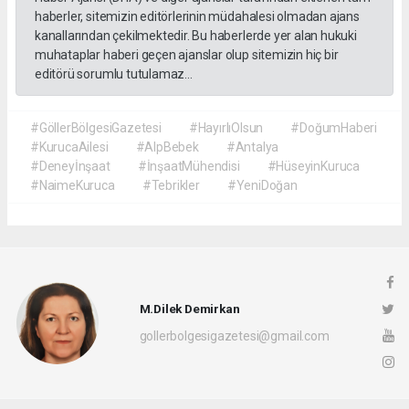
haberler, sitemizin editörlerinin müdahalesi olmadan ajans
kanallarından çekilmektedir. Bu haberlerde yer alan hukuki
muhataplar haberi geçen ajanslar olup sitemizin hiç bir
editörü sorumlu tutulamaz...
#GöllerBölgesiGazetesi
#HayırlıOlsun
#DoğumHaberi
#KurucaAilesi
#AlpBebek
#Antalya
#Deneyİnşaat
#İnşaatMühendisi
#HüseyinKuruca
#NaimeKuruca
#Tebrikler
#YeniDoğan
M.Dilek Demirkan
gollerbolgesigazetesi@gmail.com