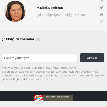
M.Dilek Demirkan
gollerbolgesigazetesi@gmail.com
Okuyucu Yorumları
(0)
Gönder
Yorum yazarak Topluluk Kuralları’nı kabul etmiş bulunuyor ve
gollerbolgesigazetesi.com sitesine yaptığınız yorumunuzla ilgili doğrudan veya
dolaylı tüm sorumluluğu tek başınıza üstleniyorsunuz. Yazılan tüm yorumlardan site
yönetimi hiçbir şekilde sorumlu tutulamaz.