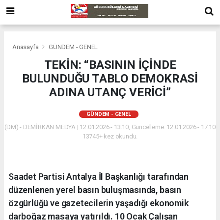
Anasayfa
GÜNDEM - GENEL
TEKİN: “BASININ İÇİNDE
BULUNDUĞU TABLO DEMOKRASİ
ADINA UTANÇ VERİCİ”
GÜNDEM - GENEL
(DM) - DEMİRKAN MEDYA | 12.01.2026 - 13:10, Güncelleme: 12.01.2026 - 17:10
13745+ kez okundu.
Saadet Partisi Antalya İl Başkanlığı tarafından
düzenlenen yerel basın buluşmasında, basın
özgürlüğü ve gazetecilerin yaşadığı ekonomik
darboğaz masaya yatırıldı. 10 Ocak Çalışan