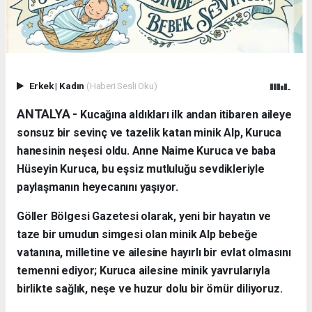
Erkek
|
Kadın
(Haberi Sesli Oku)
ANTALYA - ​
Kucağına aldıkları ilk andan itibaren aileye
sonsuz bir sevinç ve tazelik katan minik Alp, Kuruca
hanesinin neşesi oldu. Anne Naime Kuruca ve baba
Hüseyin Kuruca, bu eşsiz mutluluğu sevdikleriyle
paylaşmanın heyecanını yaşıyor.
​Göller Bölgesi Gazetesi olarak, yeni bir hayatın ve
taze bir umudun simgesi olan minik Alp bebeğe
vatanına, milletine ve ailesine hayırlı bir evlat olmasını
temenni ediyor; Kuruca ailesine minik yavrularıyla
birlikte sağlık, neşe ve huzur dolu bir ömür diliyoruz.