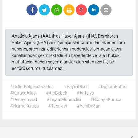
Anadolu Ajansı (AA), İhlas Haber Ajansı (İHA), Demirören
Haber Ajansı (DHA) ve diğer ajanslar tarafından eklenen tüm
haberler, sitemizin editörlerinin müdahalesi olmadan ajans
kanallarından çekilmektedir. Bu haberlerde yer alan hukuki
muhataplar haberi geçen ajanslar olup sitemizin hiç bir
editörü sorumlu tutulamaz...
#GöllerBölgesiGazetesi
#HayırlıOlsun
#DoğumHaberi
#KurucaAilesi
#AlpBebek
#Antalya
#Deneyİnşaat
#İnşaatMühendisi
#HüseyinKuruca
#NaimeKuruca
#Tebrikler
#YeniDoğan