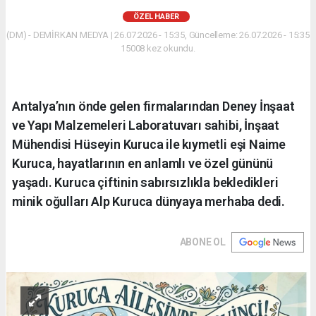
ÖZEL HABER
(DM) - DEMİRKAN MEDYA | 26.07.2026 - 15:35, Güncelleme: 26.07.2026 - 15:35
15008 kez okundu.
Antalya’nın önde gelen firmalarından Deney İnşaat
ve Yapı Malzemeleri Laboratuvarı sahibi, İnşaat
Mühendisi Hüseyin Kuruca ile kıymetli eşi Naime
Kuruca, hayatlarının en anlamlı ve özel gününü
yaşadı. Kuruca çiftinin sabırsızlıkla bekledikleri
minik oğulları Alp Kuruca dünyaya merhaba dedi.
ABONE OL