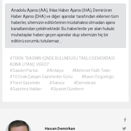
Anadolu Ajansı (AA), İhlas Haber Ajansı (İHA), Demirören
Haber Ajansı (DHA) ve diğer ajanslar tarafından eklenen tüm
haberler, sitemizin editörlerinin müdahalesi olmadan ajans
kanallarından çekilmektedir. Bu haberlerde yer alan hukuki
muhataplar haberi geçen ajanslar olup sitemizin hiç bir
editörü sorumlu tutulamaz...
#TEKİN: “BASININ İÇİNDE BULUNDUĞU TABLO DEMOKRASİ
ADINA UTANÇ VERİCİ”
#Saadet Partisi
#Antalya
#Mehmet Fatih Tekin
#10 Ocak Çalışan Gazeteciler Günü
#Basın Özgürlüğü
#Yerel Gazeteler
#Sansür
#Demokrasi
#Gazeteci Hakları
#Siyaset Gündemi
Hasan Demirkan