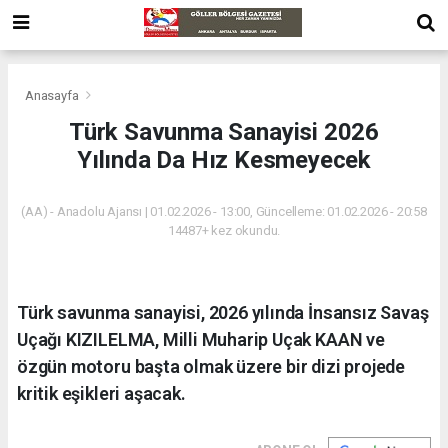
Anasayfa
Türk Savunma Sanayisi 2026
Yılında Da Hız Kesmeyecek
(AA) - Anadolu Ajansı | 01.02.2026 - 13:00, Güncelleme: 01.02.2026 - 20:58
14487+ kez okundu.
Türk savunma sanayisi, 2026 yılında İnsansız Savaş
Uçağı KIZILELMA, Milli Muharip Uçak KAAN ve
özgün motoru başta olmak üzere bir dizi projede
kritik eşikleri aşacak.