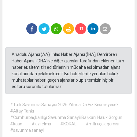
Anadolu Ajansı (AA), İhlas Haber Ajansı (İHA), Demirören
Haber Ajansı (DHA) ve diğer ajanslar tarafından eklenen tüm
haberler, sitemizin editörlerinin müdahalesi olmadan ajans
kanallarından çekilmektedir. Bu haberlerde yer alan hukuki
muhataplar haberi geçen ajanslar olup sitemizin hiç bir
editörü sorumlu tutulamaz...
#Türk Savunma Sanayisi 2026 Yılında Da Hız Kesmeyecek
#Altay Tankı
#Cumhurbaşkanlığı Savunma Sanayii Başkanı Haluk Görgün
#kaan
#kızılelma
#KORAL
#milli uçak gemisi
#savunma sanayi