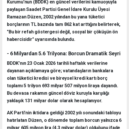
Kurumu’nun (BDDK) en güncel verilerini kamuoyuyla
paylaşan Saadet Partisi Genel İdare Kurulu Üyesi
Ramazan Düzen, 2002 yılından bu yana tüketici
borçlarının TL bazında tam 862 kat arttığını belirterek,
"Bu bir refah göstergesi değil, sosyal bir çöküşün ön
habercisidir" uyarısında bulundu.
- 6 Milyardan 5.6 Trilyona: Borcun Dramatik Seyri
BDDK’nın 23 Ocak 2026 tarihli haftalık verilerine
dayanan açıklamaya göre; vatandaşların bankalara
olan tüketici kredisi ve bireysel kredi kartı borç
toplamı 5 trilyon 693 milyar 507 milyon liraya dayandı.
Bu devasa rakamın güncel döviz kuruyla karşılığı
yaklaşık 131 milyar dolar olarak hesaplanıyor.
AK Parti’nin iktidara geldiği 2002 yılı sonundaki tabloyu
hatırlatan Düzen, o dönemde toplam borcun yalnızca 6
milyar 605 milyon lira (4.3 milyar dolar) olduğunu ifade