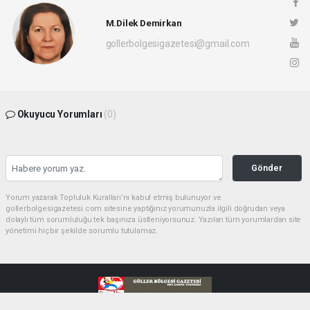
M.Dilek Demirkan
gollerbolgesigazetesi@gmail.com
Okuyucu Yorumları
(0)
Gönder
Yorum yazarak Topluluk Kuralları’nı kabul etmiş bulunuyor ve
gollerbolgesigazetesi.com sitesine yaptığınız yorumunuzla ilgili doğrudan veya
dolaylı tüm sorumluluğu tek başınıza üstleniyorsunuz. Yazılan tüm yorumlardan site
yönetimi hiçbir şekilde sorumlu tutulamaz.