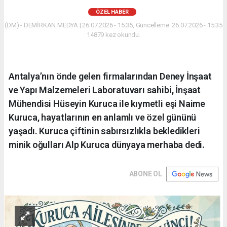
ÖZEL HABER
(DM) - DEMİRKAN MEDYA | 26.07.2026 - 15:35, Güncelleme: 26.07.2026 - 15:35
14879 kez okundu.
Antalya’nın önde gelen firmalarından Deney İnşaat
ve Yapı Malzemeleri Laboratuvarı sahibi, İnşaat
Mühendisi Hüseyin Kuruca ile kıymetli eşi Naime
Kuruca, hayatlarının en anlamlı ve özel gününü
yaşadı. Kuruca çiftinin sabırsızlıkla bekledikleri
minik oğulları Alp Kuruca dünyaya merhaba dedi.
ABONE OL