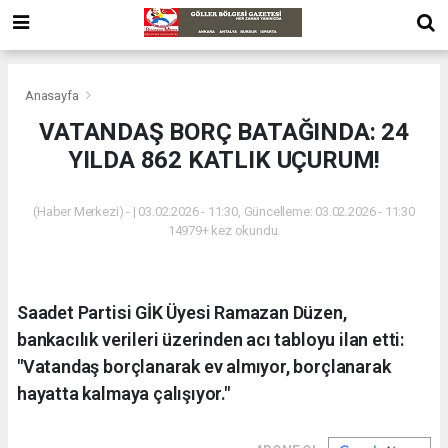
Anasayfa
VATANDAŞ BORÇ BATAĞINDA: 24
YILDA 862 KATLIK UÇURUM!
(Haber Merkezi) - | 03.02.2026 - 11:30, Güncelleme: 03.02.2026 - 11:30
14979+ kez okundu.
Saadet Partisi GİK Üyesi Ramazan Düzen,
bankacılık verileri üzerinden acı tabloyu ilan etti:
"Vatandaş borçlanarak ev almıyor, borçlanarak
hayatta kalmaya çalışıyor."