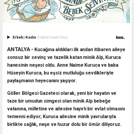
Erkek
|
Kadın
(Haberi Sesli Oku)
ANTALYA - ​
Kucağına aldıkları ilk andan itibaren aileye
sonsuz bir sevinç ve tazelik katan minik Alp, Kuruca
hanesinin neşesi oldu. Anne Naime Kuruca ve baba
Hüseyin Kuruca, bu eşsiz mutluluğu sevdikleriyle
paylaşmanın heyecanını yaşıyor.
​Göller Bölgesi Gazetesi olarak, yeni bir hayatın ve
taze bir umudun simgesi olan minik Alp bebeğe
vatanına, milletine ve ailesine hayırlı bir evlat olmasını
temenni ediyor; Kuruca ailesine minik yavrularıyla
birlikte sağlık, neşe ve huzur dolu bir ömür diliyoruz.