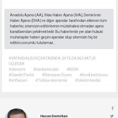
Anadolu Ajansı (AA), İhlas Haber Ajansı (İHA), Demirören
Haber Ajansı (DHA) ve diğer ajanslar tarafından eklenen tüm
haberler, sitemizin editörlerinin müdahalesi olmadan ajans
kanallarından çekilmektedir. Bu haberlerde yer alan hukuki
muhataplar haberi geçen ajanslar olup sitemizin hiç bir
editörü sorumlu tutulamaz...
#VATANDAŞ BORÇ BATAĞINDA: 24 YILDA 862 KATLIK
UÇURUM!
#ekonomi
#banka borçları
#BDDK
#Saadet Partisi
#Ramazan Düzen
#kredi kartı borcu
#enflasyon
#Türkiye ekonomisi
#tüketici kredisi
Hasan Demirkan