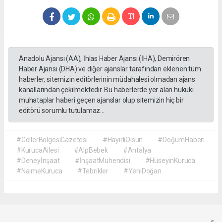
Anadolu Ajansı (AA), İhlas Haber Ajansı (İHA), Demirören
Haber Ajansı (DHA) ve diğer ajanslar tarafından eklenen tüm
haberler, sitemizin editörlerinin müdahalesi olmadan ajans
kanallarından çekilmektedir. Bu haberlerde yer alan hukuki
muhataplar haberi geçen ajanslar olup sitemizin hiç bir
editörü sorumlu tutulamaz...
#GöllerBölgesiGazetesi
#HayırlıOlsun
#DoğumHaberi
#KurucaAilesi
#AlpBebek
#Antalya
#Deneyİnşaat
#İnşaatMühendisi
#HüseyinKuruca
#NaimeKuruca
#Tebrikler
#YeniDoğan