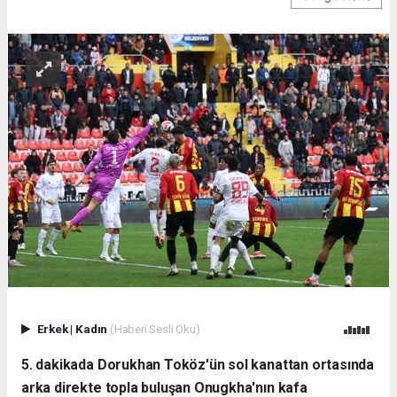
Erkek
|
Kadın
(Haberi Sesli Oku)
5. dakikada Dorukhan Toköz'ün sol kanattan ortasında
arka direkte topla buluşan Onugkha'nın kafa