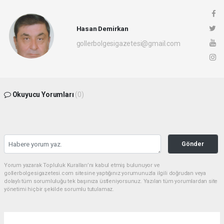
Hasan Demirkan
gollerbolgesigazetesi@gmail.com
Okuyucu Yorumları
(0)
Gönder
Yorum yazarak Topluluk Kuralları’nı kabul etmiş bulunuyor ve
gollerbolgesigazetesi.com sitesine yaptığınız yorumunuzla ilgili doğrudan veya
dolaylı tüm sorumluluğu tek başınıza üstleniyorsunuz. Yazılan tüm yorumlardan site
yönetimi hiçbir şekilde sorumlu tutulamaz.