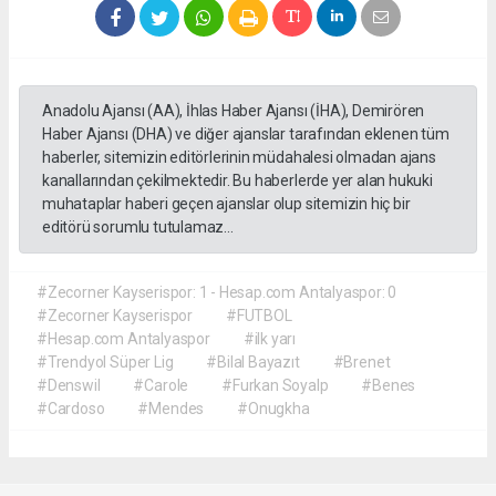
Anadolu Ajansı (AA), İhlas Haber Ajansı (İHA), Demirören
Haber Ajansı (DHA) ve diğer ajanslar tarafından eklenen tüm
haberler, sitemizin editörlerinin müdahalesi olmadan ajans
kanallarından çekilmektedir. Bu haberlerde yer alan hukuki
muhataplar haberi geçen ajanslar olup sitemizin hiç bir
editörü sorumlu tutulamaz...
#Zecorner Kayserispor: 1 - Hesap.com Antalyaspor: 0
#Zecorner Kayserispor
#FUTBOL
#Hesap.com Antalyaspor
#ilk yarı
#Trendyol Süper Lig
#Bilal Bayazıt
#Brenet
#Denswil
#Carole
#Furkan Soyalp
#Benes
#Cardoso
#Mendes
#Onugkha