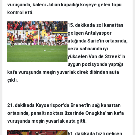
vuruşunda, kaleci Julian kapadığı köşeye gelen topu
kontrol etti.
15. dakikada sol kanattan
gelişen Antalyaspor
atağında Saric'in ortasında,
ceza sahasında iyi
yükselen Van de Streek'in
uygun pozisyonda yaptığı
kafa vuruşunda meşin yuvarlak direk dibinden auta
çıktı.
21. dakikada Kayserispor'da Brenet'in sağ kanattan
ortasında, penaltı noktası üzerinde Onugkha'nın kafa
vuruşunda meşin yuvarlak auta gitti.
61. dakikada hızlı gelişen