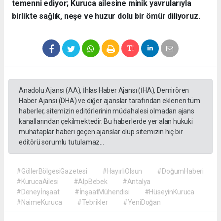
temenni ediyor; Kuruca ailesine minik yavrularıyla
birlikte sağlık, neşe ve huzur dolu bir ömür diliyoruz.
Anadolu Ajansı (AA), İhlas Haber Ajansı (İHA), Demirören
Haber Ajansı (DHA) ve diğer ajanslar tarafından eklenen tüm
haberler, sitemizin editörlerinin müdahalesi olmadan ajans
kanallarından çekilmektedir. Bu haberlerde yer alan hukuki
muhataplar haberi geçen ajanslar olup sitemizin hiç bir
editörü sorumlu tutulamaz...
#GöllerBölgesiGazetesi
#HayırlıOlsun
#DoğumHaberi
#KurucaAilesi
#AlpBebek
#Antalya
#Deneyİnşaat
#İnşaatMühendisi
#HüseyinKuruca
#NaimeKuruca
#Tebrikler
#YeniDoğan