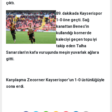
çıktı.
89. dakikada Kayserispor
1-0 öne geçti. Sağ
kanattan Benes'in
kullandığı kornerde
kaleciyi geçen topu iyi
takip eden Talha
Sarıarslan'ın kafa vuruşunda meşin yuvarlak ağlara
gitti.
Karşılaşma Zecorner Kayserispor'un 1-0 üstünlüğüyle
sona erdi.