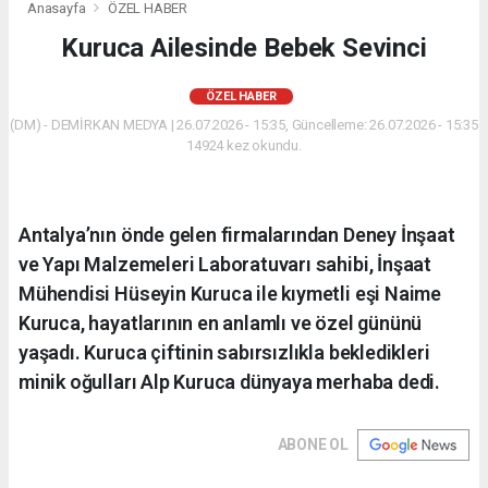
Anasayfa
ÖZEL HABER
Kuruca Ailesinde Bebek Sevinci
ÖZEL HABER
(DM) - DEMİRKAN MEDYA | 26.07.2026 - 15:35, Güncelleme: 26.07.2026 - 15:35
14924 kez okundu.
Antalya’nın önde gelen firmalarından Deney İnşaat
ve Yapı Malzemeleri Laboratuvarı sahibi, İnşaat
Mühendisi Hüseyin Kuruca ile kıymetli eşi Naime
Kuruca, hayatlarının en anlamlı ve özel gününü
yaşadı. Kuruca çiftinin sabırsızlıkla bekledikleri
minik oğulları Alp Kuruca dünyaya merhaba dedi.
ABONE OL