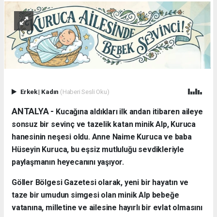
Erkek
|
Kadın
(Haberi Sesli Oku)
ANTALYA - ​
Kucağına aldıkları ilk andan itibaren aileye
sonsuz bir sevinç ve tazelik katan minik Alp, Kuruca
hanesinin neşesi oldu. Anne Naime Kuruca ve baba
Hüseyin Kuruca, bu eşsiz mutluluğu sevdikleriyle
paylaşmanın heyecanını yaşıyor.
​Göller Bölgesi Gazetesi olarak, yeni bir hayatın ve
taze bir umudun simgesi olan minik Alp bebeğe
vatanına, milletine ve ailesine hayırlı bir evlat olmasını