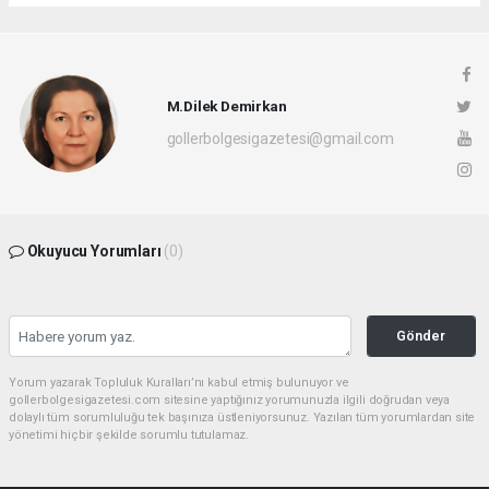
M.Dilek Demirkan
gollerbolgesigazetesi@gmail.com
Okuyucu Yorumları
(0)
Gönder
Yorum yazarak Topluluk Kuralları’nı kabul etmiş bulunuyor ve
gollerbolgesigazetesi.com sitesine yaptığınız yorumunuzla ilgili doğrudan veya
dolaylı tüm sorumluluğu tek başınıza üstleniyorsunuz. Yazılan tüm yorumlardan site
yönetimi hiçbir şekilde sorumlu tutulamaz.