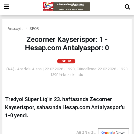
Anasayfa
SPOR
Zecorner Kayserispor: 1 -
Hesap.com Antalyaspor: 0
SPOR
(AA) - Anadolu Ajansı | 22.02.2026 - 19:23, Güncelleme: 22.02.2026 - 19:23
13904+ kez okundu.
Tredyol Süper Lig'in 23. haftasında Zecorner
Kayserispor, sahasında Hesap.com Antalyaspor'u
1-0 yendi.
ABONE OL