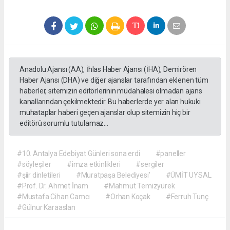
Anadolu Ajansı (AA), İhlas Haber Ajansı (İHA), Demirören
Haber Ajansı (DHA) ve diğer ajanslar tarafından eklenen tüm
haberler, sitemizin editörlerinin müdahalesi olmadan ajans
kanallarından çekilmektedir. Bu haberlerde yer alan hukuki
muhataplar haberi geçen ajanslar olup sitemizin hiç bir
editörü sorumlu tutulamaz...
#10. Antalya Edebiyat Günleri sona erdi
#paneller
#söyleşiler
#imza etkinlikleri
#sergiler
#şiir dinletileri
#Muratpaşa Belediyesi’
#ÜMİT UYSAL
#Prof. Dr. Ahmet İnam
#Mahmut Temizyürek
#Mustafa Cihan Camcı
#Orhan Koçak
#Ferruh Tunç
#Gülnur Karaaslan