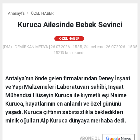
Anasayfa
ÖZEL HABER
Kuruca Ailesinde Bebek Sevinci
ÖZEL HABER
(DM) - DEMİRKAN MEDYA | 26.07.2026 - 15:35, Güncelleme: 26.07.2026 - 15:35
15213 kez okundu.
Antalya’nın önde gelen firmalarından Deney İnşaat
ve Yapı Malzemeleri Laboratuvarı sahibi, İnşaat
Mühendisi Hüseyin Kuruca ile kıymetli eşi Naime
Kuruca, hayatlarının en anlamlı ve özel gününü
yaşadı. Kuruca çiftinin sabırsızlıkla bekledikleri
minik oğulları Alp Kuruca dünyaya merhaba dedi.
ABONE OL