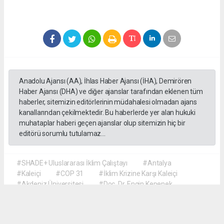
Anadolu Ajansı (AA), İhlas Haber Ajansı (İHA), Demirören
Haber Ajansı (DHA) ve diğer ajanslar tarafından eklenen tüm
haberler, sitemizin editörlerinin müdahalesi olmadan ajans
kanallarından çekilmektedir. Bu haberlerde yer alan hukuki
muhataplar haberi geçen ajanslar olup sitemizin hiç bir
editörü sorumlu tutulamaz...
#SHADE+ Uluslararası İklim Çalıştayı
#Antalya
#Kaleiçi
#COP 31
#İklim Krizine Karşı Kaleiçi
#Akdeniz Üniversitesi
#Doç. Dr. Engin Kepenek
#Prof. Dr. Şebnem Ertaş Bekir
#Dr. Öğretim Üyesi Hyun Soo Kim
#Türk ve Koreli Öğrenciler İş Birliği