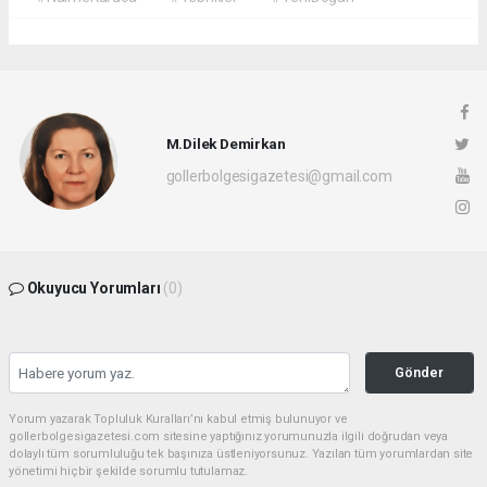
M.Dilek Demirkan
gollerbolgesigazetesi@gmail.com
Okuyucu Yorumları
(0)
Gönder
Yorum yazarak Topluluk Kuralları’nı kabul etmiş bulunuyor ve
gollerbolgesigazetesi.com sitesine yaptığınız yorumunuzla ilgili doğrudan veya
dolaylı tüm sorumluluğu tek başınıza üstleniyorsunuz. Yazılan tüm yorumlardan site
yönetimi hiçbir şekilde sorumlu tutulamaz.