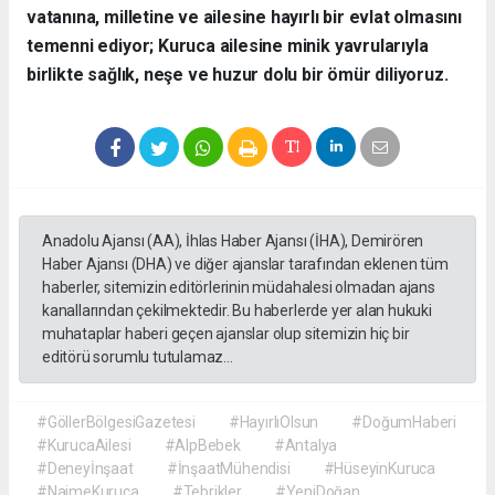
vatanına, milletine ve ailesine hayırlı bir evlat olmasını
temenni ediyor; Kuruca ailesine minik yavrularıyla
birlikte sağlık, neşe ve huzur dolu bir ömür diliyoruz.
Anadolu Ajansı (AA), İhlas Haber Ajansı (İHA), Demirören
Haber Ajansı (DHA) ve diğer ajanslar tarafından eklenen tüm
haberler, sitemizin editörlerinin müdahalesi olmadan ajans
kanallarından çekilmektedir. Bu haberlerde yer alan hukuki
muhataplar haberi geçen ajanslar olup sitemizin hiç bir
editörü sorumlu tutulamaz...
#GöllerBölgesiGazetesi
#HayırlıOlsun
#DoğumHaberi
#KurucaAilesi
#AlpBebek
#Antalya
#Deneyİnşaat
#İnşaatMühendisi
#HüseyinKuruca
#NaimeKuruca
#Tebrikler
#YeniDoğan