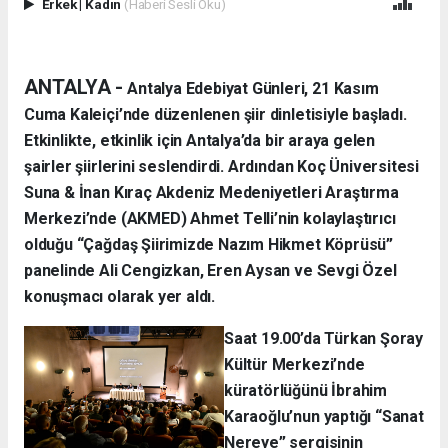
Erkek
|
Kadın
(Haberi Sesli Oku)
ANTALYA -
Antalya Edebiyat Günleri, 21 Kasım
Cuma Kaleiçi’nde düzenlenen şiir dinletisiyle başladı.
Etkinlikte, etkinlik için Antalya’da bir araya gelen
şairler şiirlerini seslendirdi. Ardından Koç Üniversitesi
Suna & İnan Kıraç Akdeniz Medeniyetleri Araştırma
Merkezi’nde (AKMED) Ahmet Telli’nin kolaylaştırıcı
olduğu “Çağdaş Şiirimizde Nazım Hikmet Köprüsü”
panelinde Ali Cengizkan, Eren Aysan ve Sevgi Özel
konuşmacı olarak yer aldı.
Saat 19.00’da Türkan Şoray
Kültür Merkezi’nde
küratörlüğünü İbrahim
Karaoğlu’nun yaptığı “Sanat
Nereye” sergisinin