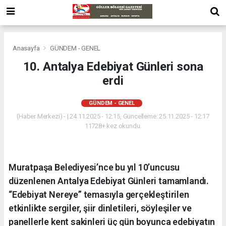
Anasayfa
GÜNDEM - GENEL
10. Antalya Edebiyat Günleri sona
erdi
GÜNDEM - GENEL
(Haber Merkezi) - | 24.11.2025 - 12:15, Güncelleme: 25.11.2025 - 12:17
11728+ kez okundu.
Muratpaşa Belediyesi’nce bu yıl 10’uncusu
düzenlenen Antalya Edebiyat Günleri tamamlandı.
“Edebiyat Nereye” temasıyla gerçekleştirilen
etkinlikte sergiler, şiir dinletileri, söyleşiler ve
panellerle kent sakinleri üç gün boyunca edebiyatın