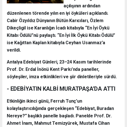
açılışının ardından
düzenlenen törende yılın en iyi öyküleri açıklandı.
Cabir Özyıldız Dünyanın Bütün Karıcıları, Özlem
Dikeçligil ise Karanlığın İcadı kitabıyla “En İyi Öykü
Kitabı Ödülü”nü paylaştı. “En İyi İlk Öykü Kitabı Ödülü”
ise Kağıttan Kaplan kitabıyla Ceyhan Usanmaz’a
verildi.
Antalya Edebiyat Günleri, 23–24 Kasım tarihlerinde
Prof. Dr. Erdal İnönü Kent Parkı’nda paneller,
söyleşiler, imza etkinlikleri ve şiir dinletileriyle sürdü.
- EDEBİYATIN KALBİ MURATPAŞA’DA ATTI
Etkinliğin ikinci günü, Ferruh Tunç’un
kolaylaştırıcılığında gerçekleşen “Edebiyat, Buradan
Nereye?” başlıklı panelle başladı. Panelde Prof. Dr.
Ahmet İnam, Mahmut Temizyürek, Mustafa Cihan