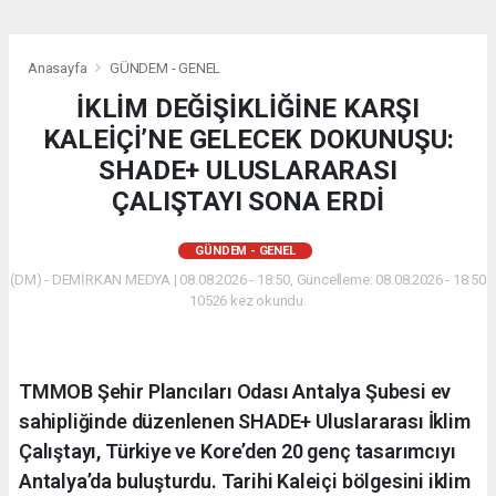
Anasayfa
GÜNDEM - GENEL
İKLİM DEĞİŞİKLİĞİNE KARŞI
KALEİÇİ’NE GELECEK DOKUNUŞU:
SHADE+ ULUSLARARASI
ÇALIŞTAYI SONA ERDİ
GÜNDEM - GENEL
(DM) - DEMİRKAN MEDYA | 08.08.2026 - 18:50, Güncelleme: 08.08.2026 - 18:50
10526 kez okundu.
​TMMOB Şehir Plancıları Odası Antalya Şubesi ev
sahipliğinde düzenlenen SHADE+ Uluslararası İklim
Çalıştayı, Türkiye ve Kore’den 20 genç tasarımcıyı
Antalya’da buluşturdu. Tarihi Kaleiçi bölgesini iklim