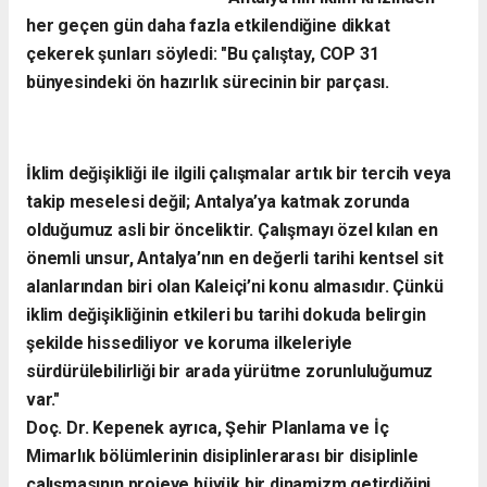
her geçen gün daha fazla etkilendiğine dikkat
çekerek şunları söyledi:
​"Bu çalıştay, COP 31
bünyesindeki ön hazırlık sürecinin bir parçası.
İklim değişikliği ile ilgili çalışmalar artık bir tercih veya
takip meselesi değil; Antalya’ya katmak zorunda
olduğumuz asli bir önceliktir. Çalışmayı özel kılan en
önemli unsur, Antalya’nın en değerli tarihi kentsel sit
alanlarından biri olan Kaleiçi’ni konu almasıdır. Çünkü
iklim değişikliğinin etkileri bu tarihi dokuda belirgin
şekilde hissediliyor ve koruma ilkeleriyle
sürdürülebilirliği bir arada yürütme zorunluluğumuz
var."
​Doç. Dr. Kepenek ayrıca, Şehir Planlama ve İç
Mimarlık bölümlerinin disiplinlerarası bir disiplinle
çalışmasının projeye büyük bir dinamizm getirdiğini