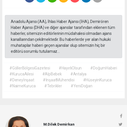
Anadolu Ajansı (AA), İhlas Haber Ajansı (İHA), Demirören
Haber Ajansı (DHA) ve diğer ajanslar tarafından eklenen tüm
haberler, sitemizin editörlerinin müdahalesi olmadan ajans
kanallarından çekilmektedir. Bu haberlerde yer alan hukuki
muhataplar haberi geçen ajanslar olup sitemizin hiç bir
editörü sorumlu tutulamaz...
#GöllerBölgesiGazetesi
#HayırlıOlsun
#DoğumHaberi
#KurucaAilesi
#AlpBebek
#Antalya
#Deneyİnşaat
#İnşaatMühendisi
#HüseyinKuruca
#NaimeKuruca
#Tebrikler
#YeniDoğan
M.Dilek Demirkan