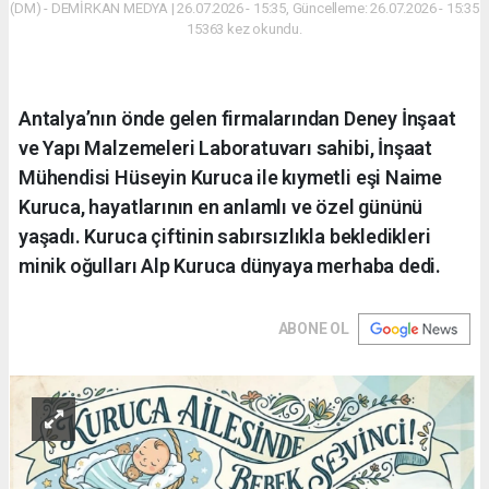
(DM) - DEMİRKAN MEDYA | 26.07.2026 - 15:35, Güncelleme: 26.07.2026 - 15:35
15363 kez okundu.
Antalya’nın önde gelen firmalarından Deney İnşaat
ve Yapı Malzemeleri Laboratuvarı sahibi, İnşaat
Mühendisi Hüseyin Kuruca ile kıymetli eşi Naime
Kuruca, hayatlarının en anlamlı ve özel gününü
yaşadı. Kuruca çiftinin sabırsızlıkla bekledikleri
minik oğulları Alp Kuruca dünyaya merhaba dedi.
ABONE OL