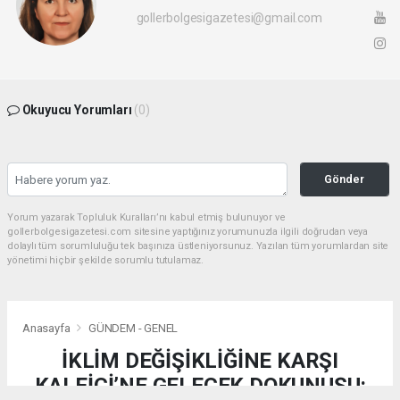
gollerbolgesigazetesi@gmail.com
Okuyucu Yorumları
(0)
Gönder
Yorum yazarak Topluluk Kuralları’nı kabul etmiş bulunuyor ve
gollerbolgesigazetesi.com sitesine yaptığınız yorumunuzla ilgili doğrudan veya
dolaylı tüm sorumluluğu tek başınıza üstleniyorsunuz. Yazılan tüm yorumlardan site
yönetimi hiçbir şekilde sorumlu tutulamaz.
Anasayfa
GÜNDEM - GENEL
İKLİM DEĞİŞİKLİĞİNE KARŞI
KALEİÇİ’NE GELECEK DOKUNUŞU: