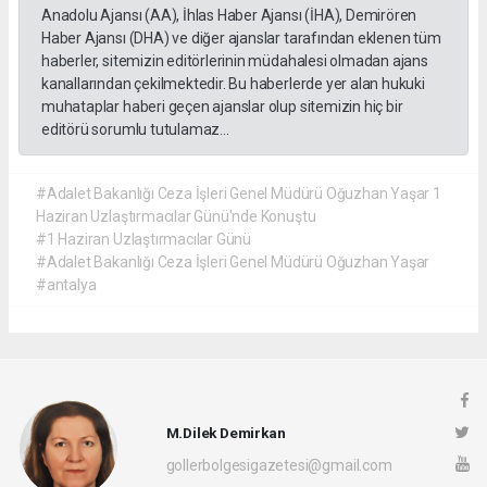
Anadolu Ajansı (AA), İhlas Haber Ajansı (İHA), Demirören
Haber Ajansı (DHA) ve diğer ajanslar tarafından eklenen tüm
haberler, sitemizin editörlerinin müdahalesi olmadan ajans
kanallarından çekilmektedir. Bu haberlerde yer alan hukuki
muhataplar haberi geçen ajanslar olup sitemizin hiç bir
editörü sorumlu tutulamaz...
#Adalet Bakanlığı Ceza İşleri Genel Müdürü Oğuzhan Yaşar 1
Haziran Uzlaştırmacılar Günü'nde Konuştu
#1 Haziran Uzlaştırmacılar Günü
#Adalet Bakanlığı Ceza İşleri Genel Müdürü Oğuzhan Yaşar
#antalya
M.Dilek Demirkan
gollerbolgesigazetesi@gmail.com