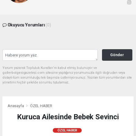
Okuyucu Yorumları
(0)
Gönder
Yorum yazarak Topluluk Kuralları’nı kabul etmiş bulunuyor ve
gollerbolgesigazetesi.com sitesine yaptığınız yorumunuzla ilgili doğrudan veya
dolaylı tüm sorumluluğu tek başınıza üstleniyorsunuz. Yazılan tüm yorumlardan site
yönetimi hiçbir şekilde sorumlu tutulamaz.
Anasayfa
ÖZEL HABER
Kuruca Ailesinde Bebek Sevinci
ÖZEL HABER