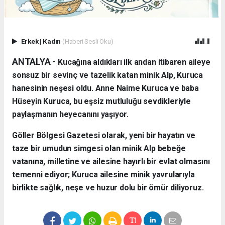
Erkek
|
Kadın
(Haberi Sesli Oku)
ANTALYA - ​
Kucağına aldıkları ilk andan itibaren aileye
sonsuz bir sevinç ve tazelik katan minik Alp, Kuruca
hanesinin neşesi oldu. Anne Naime Kuruca ve baba
Hüseyin Kuruca, bu eşsiz mutluluğu sevdikleriyle
paylaşmanın heyecanını yaşıyor.
​Göller Bölgesi Gazetesi olarak, yeni bir hayatın ve
taze bir umudun simgesi olan minik Alp bebeğe
vatanına, milletine ve ailesine hayırlı bir evlat olmasını
temenni ediyor; Kuruca ailesine minik yavrularıyla
birlikte sağlık, neşe ve huzur dolu bir ömür diliyoruz.