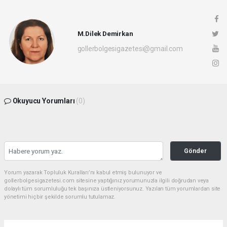
M.Dilek Demirkan
gollerbolgesigazetesi@gmail.com
Okuyucu Yorumları
(0)
Gönder
Yorum yazarak Topluluk Kuralları’nı kabul etmiş bulunuyor ve
gollerbolgesigazetesi.com sitesine yaptığınız yorumunuzla ilgili doğrudan veya
dolaylı tüm sorumluluğu tek başınıza üstleniyorsunuz. Yazılan tüm yorumlardan site
yönetimi hiçbir şekilde sorumlu tutulamaz.