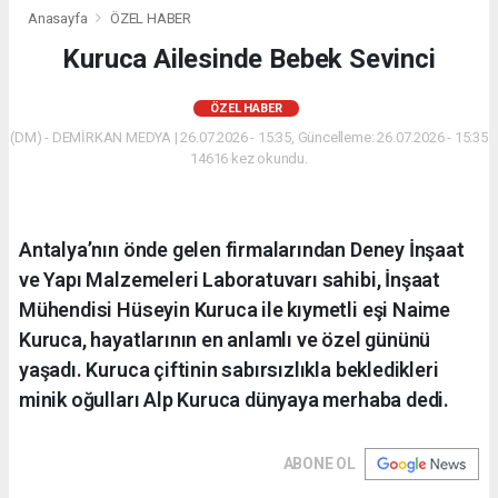
Anasayfa
ÖZEL HABER
Kuruca Ailesinde Bebek Sevinci
ÖZEL HABER
(DM) - DEMİRKAN MEDYA | 26.07.2026 - 15:35, Güncelleme: 26.07.2026 - 15:35
14616 kez okundu.
Antalya’nın önde gelen firmalarından Deney İnşaat
ve Yapı Malzemeleri Laboratuvarı sahibi, İnşaat
Mühendisi Hüseyin Kuruca ile kıymetli eşi Naime
Kuruca, hayatlarının en anlamlı ve özel gününü
yaşadı. Kuruca çiftinin sabırsızlıkla bekledikleri
minik oğulları Alp Kuruca dünyaya merhaba dedi.
ABONE OL