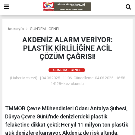
Anasayfa
GÜNDEM - GENEL
AKDENİZ ALARM VERİYOR:
PLASTİK KİRLİLİĞİNE ACİL
ÇÖZÜM ÇAĞRISI!
GÜNDEM - GENEL
(Haber Merkezi) - | 04.06.2025 - 11:06, Güncelleme: 04.06.2025 - 16:58
14128+ kez okundu.
TMMOB Çevre Mühendisleri Odası Antalya Şubesi,
Dünya Çevre Günü'nde denizlerdeki plastik
felaketine dikkat çekti: Her yıl 11 milyon ton plastik
atık denizlere karışıyor, Akdeniz de risk altında.