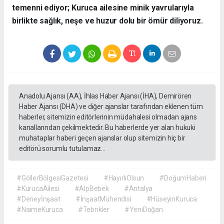
temenni ediyor; Kuruca ailesine minik yavrularıyla
birlikte sağlık, neşe ve huzur dolu bir ömür diliyoruz.
Anadolu Ajansı (AA), İhlas Haber Ajansı (İHA), Demirören
Haber Ajansı (DHA) ve diğer ajanslar tarafından eklenen tüm
haberler, sitemizin editörlerinin müdahalesi olmadan ajans
kanallarından çekilmektedir. Bu haberlerde yer alan hukuki
muhataplar haberi geçen ajanslar olup sitemizin hiç bir
editörü sorumlu tutulamaz...
#GöllerBölgesiGazetesi
#HayırlıOlsun
#DoğumHaberi
#KurucaAilesi
#AlpBebek
#Antalya
#Deneyİnşaat
#İnşaatMühendisi
#HüseyinKuruca
#NaimeKuruca
#Tebrikler
#YeniDoğan