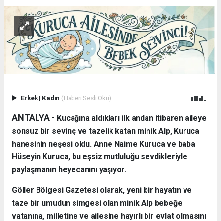
Erkek
|
Kadın
(Haberi Sesli Oku)
ANTALYA - ​
Kucağına aldıkları ilk andan itibaren aileye
sonsuz bir sevinç ve tazelik katan minik Alp, Kuruca
hanesinin neşesi oldu. Anne Naime Kuruca ve baba
Hüseyin Kuruca, bu eşsiz mutluluğu sevdikleriyle
paylaşmanın heyecanını yaşıyor.
​Göller Bölgesi Gazetesi olarak, yeni bir hayatın ve
taze bir umudun simgesi olan minik Alp bebeğe
vatanına, milletine ve ailesine hayırlı bir evlat olmasını