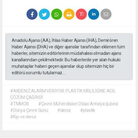
Anadolu Ajansı (AA), İhlas Haber Ajansı (İHA), Demirören
Haber Ajansı (DHA) ve diğer ajanslar tarafından eklenen tüm
haberler, sitemizin editörlerinin müdahalesi olmadan ajans
kanallarından çekilmektedir. Bu haberlerde yer alan hukuki
muhataplar haberi geçen ajanslar olup sitemizin hiç bir
editörü sorumlu tutulamaz...
#AKDENİZ ALARM VERİYOR: PLASTİK KİRLİLİĞİNE ACİL
ÇÖZÜM ÇAĞRISI!
#TMMOB
#Çevre Mühendisleri Odası Antalya Şubesi
#Dünya Çevre Günü
#deniz
#plastik
#Kıyı ve deniz