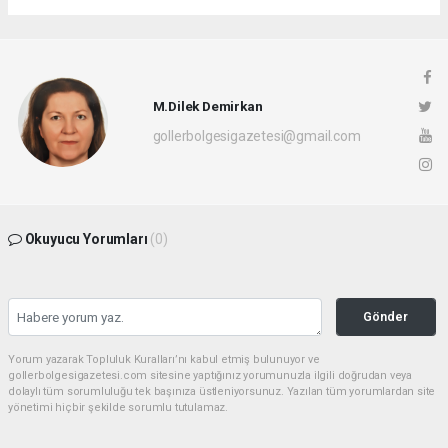
M.Dilek Demirkan
gollerbolgesigazetesi@gmail.com
Okuyucu Yorumları
(0)
Gönder
Yorum yazarak Topluluk Kuralları’nı kabul etmiş bulunuyor ve
gollerbolgesigazetesi.com sitesine yaptığınız yorumunuzla ilgili doğrudan veya
dolaylı tüm sorumluluğu tek başınıza üstleniyorsunuz. Yazılan tüm yorumlardan site
yönetimi hiçbir şekilde sorumlu tutulamaz.