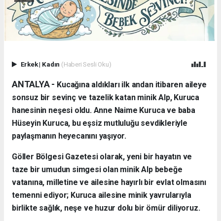
Erkek
|
Kadın
(Haberi Sesli Oku)
ANTALYA - ​
Kucağına aldıkları ilk andan itibaren aileye
sonsuz bir sevinç ve tazelik katan minik Alp, Kuruca
hanesinin neşesi oldu. Anne Naime Kuruca ve baba
Hüseyin Kuruca, bu eşsiz mutluluğu sevdikleriyle
paylaşmanın heyecanını yaşıyor.
​Göller Bölgesi Gazetesi olarak, yeni bir hayatın ve
taze bir umudun simgesi olan minik Alp bebeğe
vatanına, milletine ve ailesine hayırlı bir evlat olmasını
temenni ediyor; Kuruca ailesine minik yavrularıyla
birlikte sağlık, neşe ve huzur dolu bir ömür diliyoruz.