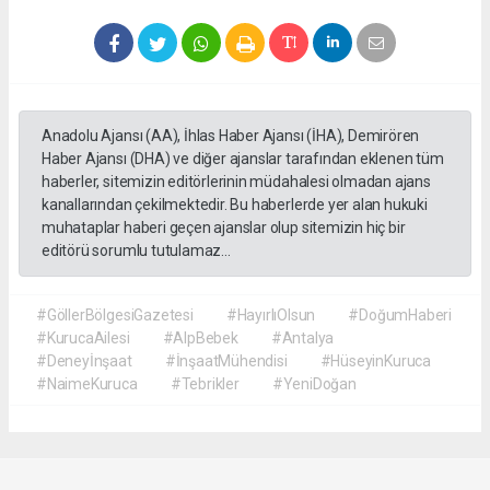
Anadolu Ajansı (AA), İhlas Haber Ajansı (İHA), Demirören
Haber Ajansı (DHA) ve diğer ajanslar tarafından eklenen tüm
haberler, sitemizin editörlerinin müdahalesi olmadan ajans
kanallarından çekilmektedir. Bu haberlerde yer alan hukuki
muhataplar haberi geçen ajanslar olup sitemizin hiç bir
editörü sorumlu tutulamaz...
#GöllerBölgesiGazetesi
#HayırlıOlsun
#DoğumHaberi
#KurucaAilesi
#AlpBebek
#Antalya
#Deneyİnşaat
#İnşaatMühendisi
#HüseyinKuruca
#NaimeKuruca
#Tebrikler
#YeniDoğan