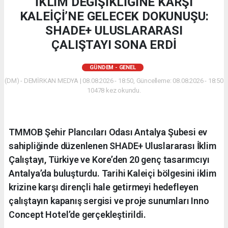
İKLİM DEĞİŞİKLİĞİNE KARŞI
KALEİÇİ’NE GELECEK DOKUNUŞU:
SHADE+ ULUSLARARASI
ÇALIŞTAYI SONA ERDİ
GÜNDEM - GENEL
(DM) - DEMİRKAN MEDYA | 08.08.2026 - 18:50, Güncelleme: 08.08.2026 - 18:50
10478 kez okundu.
​TMMOB Şehir Plancıları Odası Antalya Şubesi ev
sahipliğinde düzenlenen SHADE+ Uluslararası İklim
Çalıştayı, Türkiye ve Kore’den 20 genç tasarımcıyı
Antalya’da buluşturdu. Tarihi Kaleiçi bölgesini iklim
krizine karşı dirençli hale getirmeyi hedefleyen
çalıştayın kapanış sergisi ve proje sunumları Inno
Concept Hotel’de gerçekleştirildi.