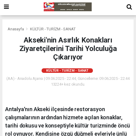
Anasayfa
KÜLTÜR - TURİZM - SANAT
Akseki'nin Asırlık Konakları
Ziyaretçilerini Tarihi Yolculuğa
Çıkarıyor
KÜLTÜR - TURİZM - SANAT
(AA) - Anadolu Ajansı | 09.06.2025 - 22:44, Güncelleme: 09.06.2025 - 22:44
13224+ kez okundu.
Antalya'nın Akseki ilçesinde restorasyon
çalışmalarının ardından hizmete açılan konaklar,
tarihi dokusu ve konseptiyle kültür turizminde öncü
rol oynuyor. Kendisine özgü düğmeli evleriyle ünlü