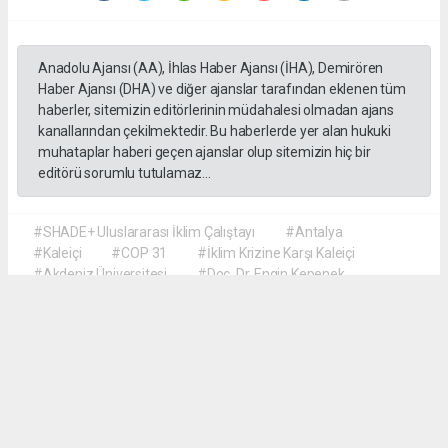
Anadolu Ajansı (AA), İhlas Haber Ajansı (İHA), Demirören
Haber Ajansı (DHA) ve diğer ajanslar tarafından eklenen tüm
haberler, sitemizin editörlerinin müdahalesi olmadan ajans
kanallarından çekilmektedir. Bu haberlerde yer alan hukuki
muhataplar haberi geçen ajanslar olup sitemizin hiç bir
editörü sorumlu tutulamaz...
#SHADE+ Uluslararası İklim Çalıştayı
#Antalya
#Kaleiçi
#COP 31
#İklim Krizine Karşı Kaleiçi
#Akdeniz Üniversitesi
#Doç. Dr. Engin Kepenek
#Prof. Dr. Şebnem Ertaş Bekir
#Dr. Öğretim Üyesi Hyun Soo Kim
#Türk ve Koreli Öğrenciler İş Birliği