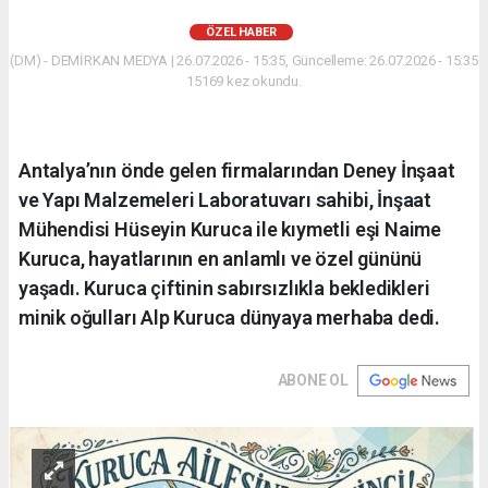
ÖZEL HABER
(DM) - DEMİRKAN MEDYA | 26.07.2026 - 15:35, Güncelleme: 26.07.2026 - 15:35
15169 kez okundu.
Antalya’nın önde gelen firmalarından Deney İnşaat
ve Yapı Malzemeleri Laboratuvarı sahibi, İnşaat
Mühendisi Hüseyin Kuruca ile kıymetli eşi Naime
Kuruca, hayatlarının en anlamlı ve özel gününü
yaşadı. Kuruca çiftinin sabırsızlıkla bekledikleri
minik oğulları Alp Kuruca dünyaya merhaba dedi.
ABONE OL