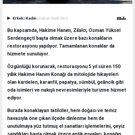
Erkek
|
Kadın
(Haberi Sesli Oku)
Bu kapsamda, Hakime Hanım, Zilalcı, Osman Yüksel
Serdengeçti başta olmak üzere bazı konakların
restorasyonu yapılıyor. Tamamlanan konaklar da
hizmete sunuluyor.
Özgünlüğü korunarak, restorasyonu 5 yıl süren 150
yıllık Hakime Hanım Konağı da mitolojide hikayeleri
olan kardelen, karanfil, papatya, sümbül, gelincik gibi
oda isimleri ve nakışlı nevresimleriyle turizme hizmet
ediyor.
Burada konaklayan tatilciler, hem doğası ve temiz
havasıyla öne çıkan ilçede dinlenme hem de
unutulmaya yüz tutmuş el sanatları işlemelerini, çeyiz
sandıkları başta olmak üzere antik eşyaları, konağın