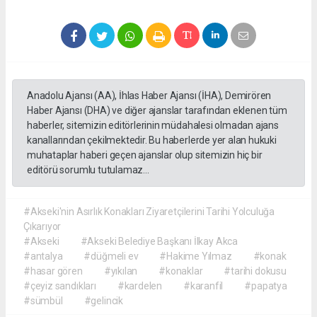
Anadolu Ajansı (AA), İhlas Haber Ajansı (İHA), Demirören
Haber Ajansı (DHA) ve diğer ajanslar tarafından eklenen tüm
haberler, sitemizin editörlerinin müdahalesi olmadan ajans
kanallarından çekilmektedir. Bu haberlerde yer alan hukuki
muhataplar haberi geçen ajanslar olup sitemizin hiç bir
editörü sorumlu tutulamaz...
#Akseki'nin Asırlık Konakları Ziyaretçilerini Tarihi Yolculuğa
Çıkarıyor
#Akseki
#Akseki Belediye Başkanı İlkay Akca
#antalya
#düğmeli ev
#Hakime Yılmaz
#konak
#hasar gören
#yıkılan
#konaklar
#tarihi dokusu
#çeyiz sandıkları
#kardelen
#karanfil
#papatya
#sümbül
#gelincik