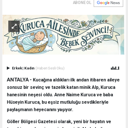
ABONE OL
Erkek
|
Kadın
(Haberi Sesli Oku)
ANTALYA - ​
Kucağına aldıkları ilk andan itibaren aileye
sonsuz bir sevinç ve tazelik katan minik Alp, Kuruca
hanesinin neşesi oldu. Anne Naime Kuruca ve baba
Hüseyin Kuruca, bu eşsiz mutluluğu sevdikleriyle
paylaşmanın heyecanını yaşıyor.
​Göller Bölgesi Gazetesi olarak, yeni bir hayatın ve