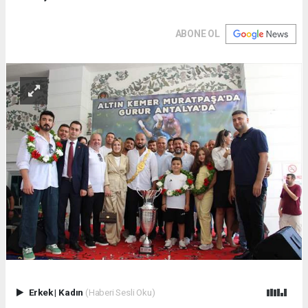
ABONE OL
Erkek
|
Kadın
(Haberi Sesli Oku)