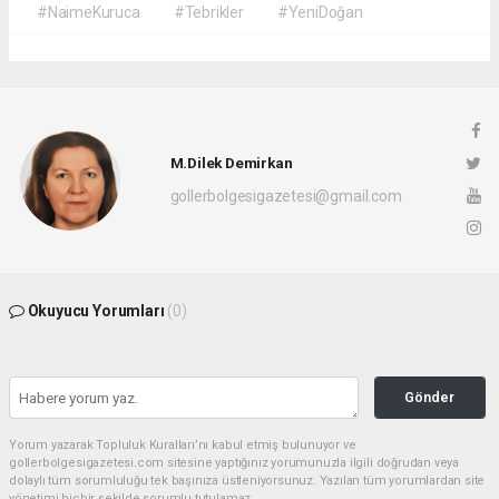
#NaimeKuruca
#Tebrikler
#YeniDoğan
M.Dilek Demirkan
gollerbolgesigazetesi@gmail.com
Okuyucu Yorumları
(0)
Gönder
Yorum yazarak Topluluk Kuralları’nı kabul etmiş bulunuyor ve
gollerbolgesigazetesi.com sitesine yaptığınız yorumunuzla ilgili doğrudan veya
dolaylı tüm sorumluluğu tek başınıza üstleniyorsunuz. Yazılan tüm yorumlardan site
yönetimi hiçbir şekilde sorumlu tutulamaz.