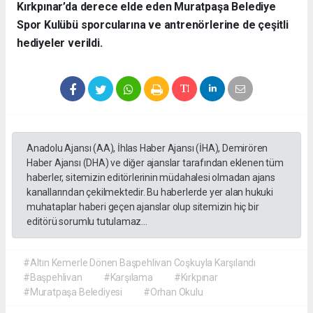
Kırkpınar’da derece elde eden Muratpaşa Belediye
Spor Kulübü sporcularına ve antrenörlerine de çeşitli
hediyeler verildi.
Anadolu Ajansı (AA), İhlas Haber Ajansı (İHA), Demirören
Haber Ajansı (DHA) ve diğer ajanslar tarafından eklenen tüm
haberler, sitemizin editörlerinin müdahalesi olmadan ajans
kanallarından çekilmektedir. Bu haberlerde yer alan hukuki
muhataplar haberi geçen ajanslar olup sitemizin hiç bir
editörü sorumlu tutulamaz...
#Altın Kemerle Dönen Başpehlivan Coşkuyla Karşılandı
#Başpehlivan
#Karşılama
#Kırkpınar
#Muratpaşa Belediyesi
#Orhan Okulu