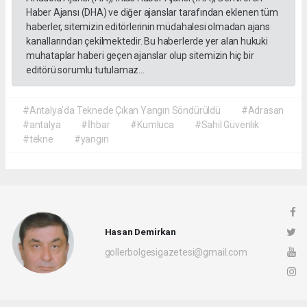
Haber Ajansı (DHA) ve diğer ajanslar tarafından eklenen tüm
haberler, sitemizin editörlerinin müdahalesi olmadan ajans
kanallarından çekilmektedir. Bu haberlerde yer alan hukuki
muhataplar haberi geçen ajanslar olup sitemizin hiç bir
editörü sorumlu tutulamaz...
#Antalya'da Teknede Çıkan Yangın Söndürüldü
#Adrasan
#antalya
#İhbar
#Kumluca
#Sahil Güvenlik
#tekne
#yangın
Hasan Demirkan
gollerbolgesigazetesi@gmail.com