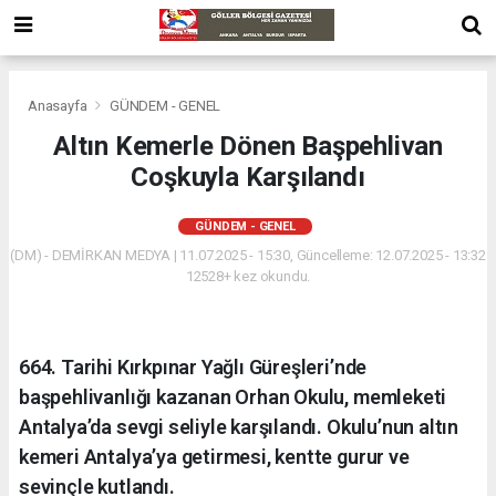
Anasayfa
GÜNDEM - GENEL
Altın Kemerle Dönen Başpehlivan
Coşkuyla Karşılandı
GÜNDEM - GENEL
(DM) - DEMİRKAN MEDYA | 11.07.2025 - 15:30, Güncelleme: 12.07.2025 - 13:32
12528+ kez okundu.
664. Tarihi Kırkpınar Yağlı Güreşleri’nde
başpehlivanlığı kazanan Orhan Okulu, memleketi
Antalya’da sevgi seliyle karşılandı. Okulu’nun altın
kemeri Antalya’ya getirmesi, kentte gurur ve
sevinçle kutlandı.