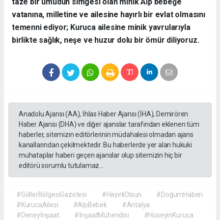
taze bir umudun simgesi olan minik Alp bebeğe
vatanına, milletine ve ailesine hayırlı bir evlat olmasını
temenni ediyor; Kuruca ailesine minik yavrularıyla
birlikte sağlık, neşe ve huzur dolu bir ömür diliyoruz.
Anadolu Ajansı (AA), İhlas Haber Ajansı (İHA), Demirören
Haber Ajansı (DHA) ve diğer ajanslar tarafından eklenen tüm
haberler, sitemizin editörlerinin müdahalesi olmadan ajans
kanallarından çekilmektedir. Bu haberlerde yer alan hukuki
muhataplar haberi geçen ajanslar olup sitemizin hiç bir
editörü sorumlu tutulamaz...
#GöllerBölgesiGazetesi
#HayırlıOlsun
#DoğumHaberi
#KurucaAilesi
#AlpBebek
#Antalya
#Deneyİnşaat
#İnşaatMühendisi
#HüseyinKuruca