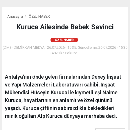
Anasayfa
ÖZEL HABER
Kuruca Ailesinde Bebek Sevinci
ÖZEL HABER
(DM) - DEMİRKAN MEDYA | 26.07.2026 - 15:35, Güncelleme: 26.07.2026 - 15:35
14828 kez okundu.
Antalya’nın önde gelen firmalarından Deney İnşaat
ve Yapı Malzemeleri Laboratuvarı sahibi, İnşaat
Mühendisi Hüseyin Kuruca ile kıymetli eşi Naime
Kuruca, hayatlarının en anlamlı ve özel gününü
yaşadı. Kuruca çiftinin sabırsızlıkla bekledikleri
minik oğulları Alp Kuruca dünyaya merhaba dedi.