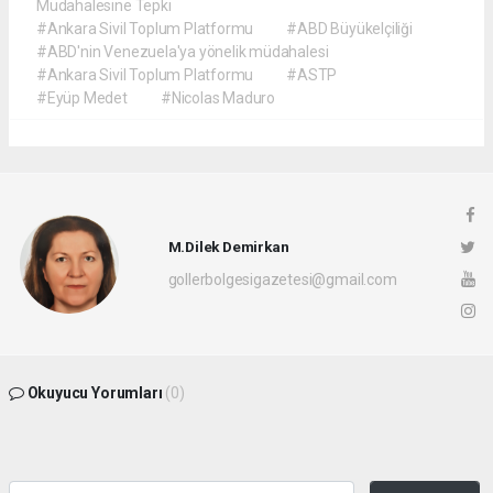
Müdahalesine Tepki
#Ankara Sivil Toplum Platformu
#ABD Büyükelçiliği
#ABD'nin Venezuela'ya yönelik müdahalesi
#Ankara Sivil Toplum Platformu
#ASTP
#Eyüp Medet
#Nicolas Maduro
M.Dilek Demirkan
gollerbolgesigazetesi@gmail.com
Okuyucu Yorumları
(0)