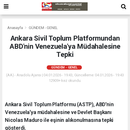
Anasayfa
GÜNDEM - GENEL
Ankara Sivil Toplum Platformundan
ABD'nin Venezuela'ya Müdahalesine
Tepki
GÜNDEM - GENEL
(AA) - Anadolu Ajansı | 04.01.2026 - 19:43, Güncelleme: 04.01.2026 - 19:43
12909+ kez okundu.
Ankara Sivil Toplum Platformu (ASTP), ABD'nin
Venezuela'ya müdahalesine ve Devlet Başkanı
Nicolas Maduro ile eşinin alıkonulmasına tepki
gösterdi.