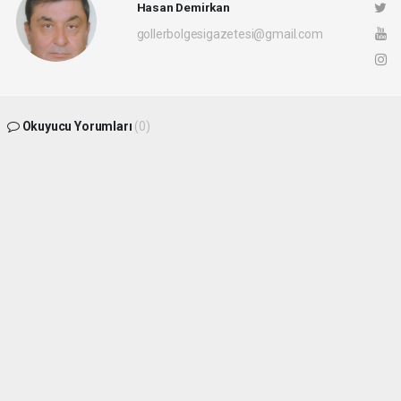
Hasan Demirkan
gollerbolgesigazetesi@gmail.com
Okuyucu Yorumları
(0)
Gönder
Yorum yazarak Topluluk Kuralları’nı kabul etmiş bulunuyor ve
gollerbolgesigazetesi.com sitesine yaptığınız yorumunuzla ilgili doğrudan veya
dolaylı tüm sorumluluğu tek başınıza üstleniyorsunuz. Yazılan tüm yorumlardan site
yönetimi hiçbir şekilde sorumlu tutulamaz.
haber paketi
haber scripti
haber yazılımı
Tüm hakları saklı tutulmaktadır.Copyright 2026©