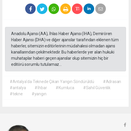
Anadolu Ajansı (AA), İhlas Haber Ajansı (İHA), Demirören
Haber Ajansı (DHA) ve diğer ajanslar tarafından eklenen tüm
haberler, sitemizin editörlerinin müdahalesi olmadan ajans
kanallarından çekilmektedir. Bu haberlerde yer alan hukuki
muhataplar haberi geçen ajanslar olup sitemizin hiç bir
editörü sorumlu tutulamaz...
#Antalya'da Teknede Çıkan Yangın Söndürüldü
#Adrasan
#antalya
#İhbar
#Kumluca
#Sahil Güvenlik
#tekne
#yangın