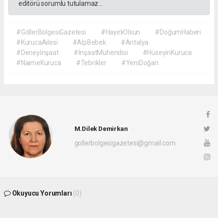
editörü sorumlu tutulamaz...
#GöllerBölgesiGazetesi
#HayırlıOlsun
#DoğumHaberi
#KurucaAilesi
#AlpBebek
#Antalya
#Deneyİnşaat
#İnşaatMühendisi
#HüseyinKuruca
#NaimeKuruca
#Tebrikler
#YeniDoğan
M.Dilek Demirkan
gollerbolgesigazetesi@gmail.com
Okuyucu Yorumları
(0)