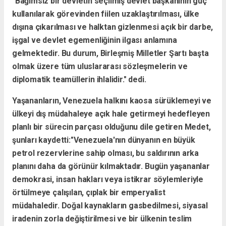
"Bağımsız bir devletin seçilmiş devlet başkanının güç
kullanılarak görevinden fiilen uzaklaştırılması, ülke
dışına çıkarılması ve halktan gizlenmesi açık bir darbe,
işgal ve devlet egemenliğinin ilgası anlamına
gelmektedir. Bu durum, Birleşmiş Milletler Şartı başta
olmak üzere tüm uluslararası sözleşmelerin ve
diplomatik teamüllerin ihlalidir." dedi.
Yaşananların, Venezuela halkını kaosa sürüklemeyi ve
ülkeyi dış müdahaleye açık hale getirmeyi hedefleyen
planlı bir sürecin parçası olduğunu dile getiren Medet,
şunları kaydetti:
"Venezuela'nın dünyanın en büyük
petrol rezervlerine sahip olması, bu saldırının arka
planını daha da görünür kılmaktadır. Bugün yaşananlar
demokrasi, insan hakları veya istikrar söylemleriyle
örtülmeye çalışılan, çıplak bir emperyalist
müdahaledir. Doğal kaynakların gasbedilmesi, siyasal
iradenin zorla değiştirilmesi ve bir ülkenin teslim