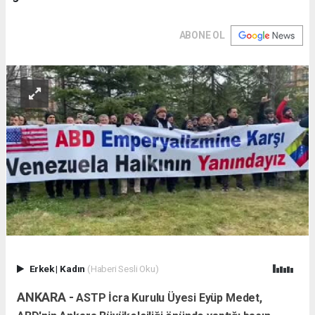
ABONE OL
Erkek
|
Kadın
(Haberi Sesli Oku)
ANKARA -
ASTP İcra Kurulu Üyesi Eyüp Medet,