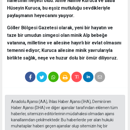
hanesinin neşesi oldu. Anne Naime Kuruca ve baba
Hüseyin Kuruca, bu eşsiz mutluluğu sevdikleriyle
paylaşmanın heyecanını yaşıyor.
​Göller Bölgesi Gazetesi olarak, yeni bir hayatın ve
taze bir umudun simgesi olan minik Alp bebeğe
vatanına, milletine ve ailesine hayırlı bir evlat olmasını
temenni ediyor; Kuruca ailesine minik yavrularıyla
birlikte sağlık, neşe ve huzur dolu bir ömür diliyoruz.
Anadolu Ajansı (AA), İhlas Haber Ajansı (İHA), Demirören
Haber Ajansı (DHA) ve diğer ajanslar tarafından eklenen tüm
haberler, sitemizin editörlerinin müdahalesi olmadan ajans
kanallarından çekilmektedir. Bu haberlerde yer alan hukuki
muhataplar haberi geçen ajanslar olup sitemizin hiç bir