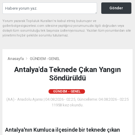
Gönder
Yorum yazarak Topluluk Kuralları’nı kabul etmiş bulunuyor ve
gollerbolgesigazetesi.com sitesine yaptığınız yorumunuzla ilgili doğrudan veya
dolaylı tüm sorumluluğu tek başınıza üstleniyorsunuz. Yazılan tüm yorumlardan site
yönetimi hiçbir şekilde sorumlu tutulamaz.
Anasayfa
GÜNDEM - GENEL
Antalya'da Teknede Çıkan Yangın
Söndürüldü
GÜNDEM - GENEL
(AA) - Anadolu Ajansı | 04.08.2026 - 02:25, Güncelleme: 04.08.2026 - 02:25
11958 kez okundu.
Antalya'nın Kumluca ilçesinde bir teknede çıkan