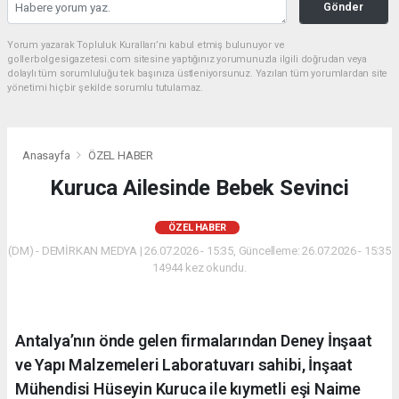
Gönder
Yorum yazarak Topluluk Kuralları’nı kabul etmiş bulunuyor ve
gollerbolgesigazetesi.com sitesine yaptığınız yorumunuzla ilgili doğrudan veya
dolaylı tüm sorumluluğu tek başınıza üstleniyorsunuz. Yazılan tüm yorumlardan site
yönetimi hiçbir şekilde sorumlu tutulamaz.
Anasayfa
ÖZEL HABER
Kuruca Ailesinde Bebek Sevinci
ÖZEL HABER
(DM) - DEMİRKAN MEDYA | 26.07.2026 - 15:35, Güncelleme: 26.07.2026 - 15:35
14944 kez okundu.
Antalya’nın önde gelen firmalarından Deney İnşaat
ve Yapı Malzemeleri Laboratuvarı sahibi, İnşaat
Mühendisi Hüseyin Kuruca ile kıymetli eşi Naime