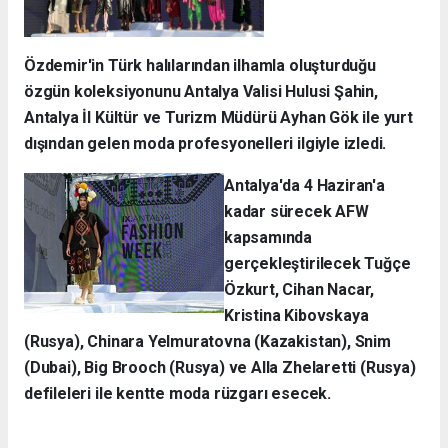
Özdemir'in Türk halılarından ilhamla oluşturduğu
özgün koleksiyonunu Antalya Valisi Hulusi Şahin,
Antalya İl Kültür ve Turizm Müdürü Ayhan Gök ile yurt
dışından gelen moda profesyonelleri ilgiyle izledi.
Antalya'da 4 Haziran'a
kadar sürecek AFW
kapsamında
gerçekleştirilecek Tuğçe
Özkurt, Cihan Nacar,
Kristina Kibovskaya
(Rusya), Chinara Yelmuratovna (Kazakistan), Snim
(Dubai), Big Brooch (Rusya) ve Alla Zhelaretti (Rusya)
defileleri ile kentte moda rüzgarı esecek.