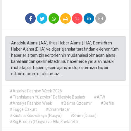
Anadolu Ajansı (AA), İhlas Haber Ajansı (İHA), Demirören
Haber Ajansı (DHA) ve diğer ajanslar tarafından eklenen tüm
haberler, sitemizin editörlerinin müdahalesi olmadan ajans
kanallarından çekilmektedir. Bu haberlerde yer alan hukuki
muhataplar haberi geçen ajanslar olup sitemizin hiç bir
editörü sorumlu tutulamaz...
#Antalya Fashion Week 2026
#"Yankılanan Yüzeyler" Defilesiyle Başladı
#AFW
#Antalya Fashion Week
#Belma Özdemir
#Defile
#Tuğçe Özkurt
#Cihan Nacar
#Kristina Kibovskaya (Rusya)
#Snim (Dubai)
#Big Brooch (Rusya) ve Alla Zhelaretti