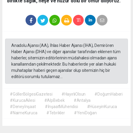
birlikte sağlık, neşe ve huzur dolu bir ömür diliyoruz.
Anadolu Ajansı (AA), İhlas Haber Ajansı (İHA), Demirören
Haber Ajansı (DHA) ve diğer ajanslar tarafından eklenen tüm
haberler, sitemizin editörlerinin müdahalesi olmadan ajans
kanallarından çekilmektedir. Bu haberlerde yer alan hukuki
muhataplar haberi geçen ajanslar olup sitemizin hiç bir
editörü sorumlu tutulamaz...
#GöllerBölgesiGazetesi
#HayırlıOlsun
#DoğumHaberi
#KurucaAilesi
#AlpBebek
#Antalya
#Deneyİnşaat
#İnşaatMühendisi
#HüseyinKuruca
#NaimeKuruca
#Tebrikler
#YeniDoğan