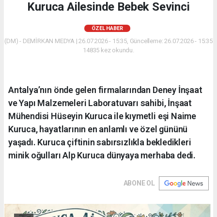
Kuruca Ailesinde Bebek Sevinci
ÖZEL HABER
(DM) - DEMİRKAN MEDYA | 26.07.2026 - 15:35, Güncelleme: 26.07.2026 - 15:35
14835 kez okundu.
Antalya’nın önde gelen firmalarından Deney İnşaat
ve Yapı Malzemeleri Laboratuvarı sahibi, İnşaat
Mühendisi Hüseyin Kuruca ile kıymetli eşi Naime
Kuruca, hayatlarının en anlamlı ve özel gününü
yaşadı. Kuruca çiftinin sabırsızlıkla bekledikleri
minik oğulları Alp Kuruca dünyaya merhaba dedi.
ABONE OL