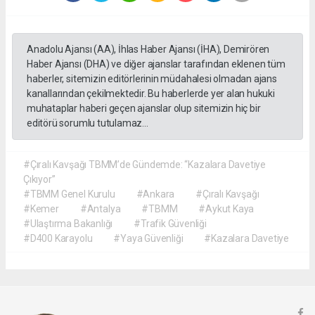
Anadolu Ajansı (AA), İhlas Haber Ajansı (İHA), Demirören
Haber Ajansı (DHA) ve diğer ajanslar tarafından eklenen tüm
haberler, sitemizin editörlerinin müdahalesi olmadan ajans
kanallarından çekilmektedir. Bu haberlerde yer alan hukuki
muhataplar haberi geçen ajanslar olup sitemizin hiç bir
editörü sorumlu tutulamaz...
#Çıralı Kavşağı TBMM’de Gündemde: “Kazalara Davetiye
Çıkıyor”
#TBMM Genel Kurulu
#Ankara
#Çıralı Kavşağı
#Kemer
#Antalya
#TBMM
#Aykut Kaya
#Ulaştırma Bakanlığı
#Trafik Güvenliği
#D400 Karayolu
#Yaya Güvenliği
#Kazalara Davetiye