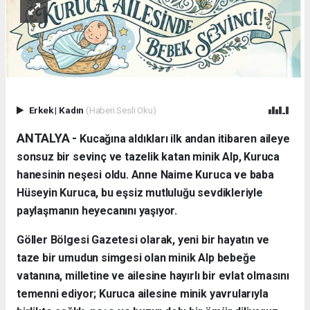
Erkek
|
Kadın
(Haberi Sesli Oku)
ANTALYA - ​
Kucağına aldıkları ilk andan itibaren aileye
sonsuz bir sevinç ve tazelik katan minik Alp, Kuruca
hanesinin neşesi oldu. Anne Naime Kuruca ve baba
Hüseyin Kuruca, bu eşsiz mutluluğu sevdikleriyle
paylaşmanın heyecanını yaşıyor.
​Göller Bölgesi Gazetesi olarak, yeni bir hayatın ve
taze bir umudun simgesi olan minik Alp bebeğe
vatanına, milletine ve ailesine hayırlı bir evlat olmasını
temenni ediyor; Kuruca ailesine minik yavrularıyla