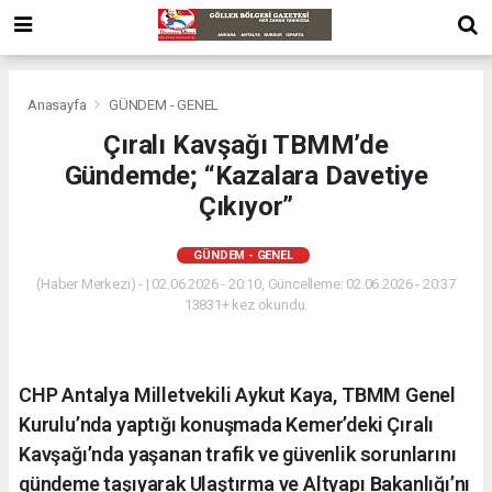
Anasayfa
GÜNDEM - GENEL
Çıralı Kavşağı TBMM’de
Gündemde; “Kazalara Davetiye
Çıkıyor”
GÜNDEM - GENEL
(Haber Merkezi) - | 02.06.2026 - 20:10, Güncelleme: 02.06.2026 - 20:37
13831+ kez okundu.
CHP Antalya Milletvekili Aykut Kaya, TBMM Genel
Kurulu’nda yaptığı konuşmada Kemer’deki Çıralı
Kavşağı’nda yaşanan trafik ve güvenlik sorunlarını
gündeme taşıyarak Ulaştırma ve Altyapı Bakanlığı’nı