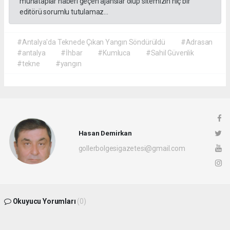
muhataplar haberi geçen ajanslar olup sitemizin hiç bir
editörü sorumlu tutulamaz...
#Antalya'da Teknede Çıkan Yangın Söndürüldü
#Adrasan
#antalya
#İhbar
#Kumluca
#Sahil Güvenlik
#tekne
#yangın
Hasan Demirkan
gollerbolgesigazetesi@gmail.com
Okuyucu Yorumları
(0)