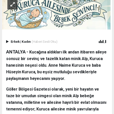
Erkek
|
Kadın
(Haberi Sesli Oku)
ANTALYA - ​
Kucağına aldıkları ilk andan itibaren aileye
sonsuz bir sevinç ve tazelik katan minik Alp, Kuruca
hanesinin neşesi oldu. Anne Naime Kuruca ve baba
Hüseyin Kuruca, bu eşsiz mutluluğu sevdikleriyle
paylaşmanın heyecanını yaşıyor.
​Göller Bölgesi Gazetesi olarak, yeni bir hayatın ve
taze bir umudun simgesi olan minik Alp bebeğe
vatanına, milletine ve ailesine hayırlı bir evlat olmasını
temenni ediyor; Kuruca ailesine minik yavrularıyla