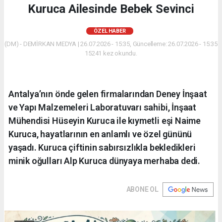
Kuruca Ailesinde Bebek Sevinci
ÖZEL HABER
(DM) - DEMİRKAN MEDYA | 26.07.2026 - 15:35, Güncelleme: 26.07.2026 - 15:35
15241 kez okundu.
Antalya’nın önde gelen firmalarından Deney İnşaat
ve Yapı Malzemeleri Laboratuvarı sahibi, İnşaat
Mühendisi Hüseyin Kuruca ile kıymetli eşi Naime
Kuruca, hayatlarının en anlamlı ve özel gününü
yaşadı. Kuruca çiftinin sabırsızlıkla bekledikleri
minik oğulları Alp Kuruca dünyaya merhaba dedi.
ABONE OL