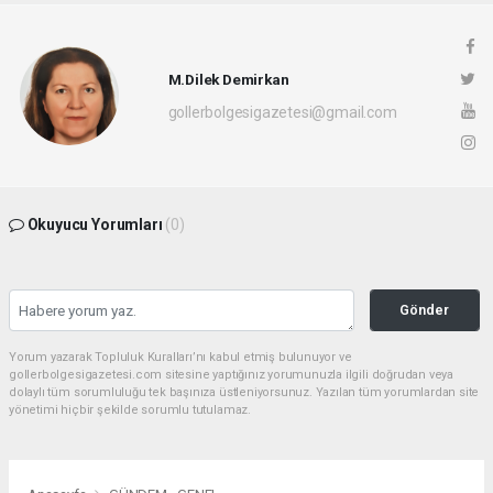
M.Dilek Demirkan
gollerbolgesigazetesi@gmail.com
Okuyucu Yorumları
(0)
Gönder
Yorum yazarak Topluluk Kuralları’nı kabul etmiş bulunuyor ve
gollerbolgesigazetesi.com sitesine yaptığınız yorumunuzla ilgili doğrudan veya
dolaylı tüm sorumluluğu tek başınıza üstleniyorsunuz. Yazılan tüm yorumlardan site
yönetimi hiçbir şekilde sorumlu tutulamaz.