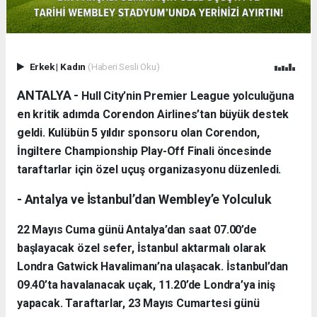
Erkek
|
Kadın
(Haberi Sesli Oku)
ANTALYA -
Hull City’nin Premier League yolculuğuna
en kritik adımda Corendon Airlines’tan büyük destek
geldi. Kulübün 5 yıldır sponsoru olan Corendon,
İngiltere Championship Play-Off Finali öncesinde
taraftarlar için özel uçuş organizasyonu düzenledi.
- Antalya ve İstanbul’dan Wembley’e Yolculuk
22 Mayıs Cuma günü Antalya’dan saat 07.00’de
başlayacak özel sefer, İstanbul aktarmalı olarak
Londra Gatwick Havalimanı’na ulaşacak. İstanbul’dan
09.40’ta havalanacak uçak, 11.20’de Londra’ya iniş
yapacak. Taraftarlar, 23 Mayıs Cumartesi günü