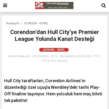
Anasayfa
GÜNDEM - GENEL
Corendon’dan Hull City’ye Premier
League Yolunda Kanat Desteği
GÜNDEM - GENEL
(Haber Merkezi) - | 20.05.2026 - 23:12, Güncelleme: 20.05.2026 - 23:12
14113+ kez okundu.
Hull City taraftarları, Corendon Airlines’ın
düzenlediği özel uçuşla Wembley’deki tarihi Play-
Off finaline taşınıyor. Hem yolculuk hem maç bileti
tek pakette!