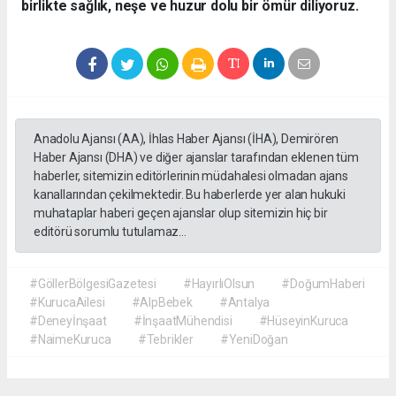
birlikte sağlık, neşe ve huzur dolu bir ömür diliyoruz.
Anadolu Ajansı (AA), İhlas Haber Ajansı (İHA), Demirören
Haber Ajansı (DHA) ve diğer ajanslar tarafından eklenen tüm
haberler, sitemizin editörlerinin müdahalesi olmadan ajans
kanallarından çekilmektedir. Bu haberlerde yer alan hukuki
muhataplar haberi geçen ajanslar olup sitemizin hiç bir
editörü sorumlu tutulamaz...
#GöllerBölgesiGazetesi
#HayırlıOlsun
#DoğumHaberi
#KurucaAilesi
#AlpBebek
#Antalya
#Deneyİnşaat
#İnşaatMühendisi
#HüseyinKuruca
#NaimeKuruca
#Tebrikler
#YeniDoğan