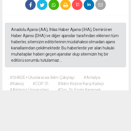
Anadolu Ajansı (AA), İhlas Haber Ajansı (İHA), Demirören
Haber Ajansı (DHA) ve diğer ajanslar tarafından eklenen tüm
haberler, sitemizin editörlerinin müdahalesi olmadan ajans
kanallarından çekilmektedir. Bu haberlerde yer alan hukuki
muhataplar haberi geçen ajanslar olup sitemizin hiç bir
editörü sorumlu tutulamaz...
#SHADE+ Uluslararası İklim Çalıştayı
#Antalya
#Kaleiçi
#COP 31
#İklim Krizine Karşı Kaleiçi
#Akdeniz Üniversitesi
#Doç. Dr. Engin Kepenek
#Prof. Dr. Şebnem Ertaş Bekir
#Dr. Öğretim Üyesi Hyun Soo Kim
#Türk ve Koreli Öğrenciler İş Birliği