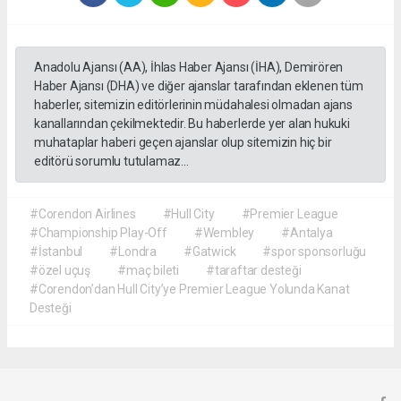
Anadolu Ajansı (AA), İhlas Haber Ajansı (İHA), Demirören
Haber Ajansı (DHA) ve diğer ajanslar tarafından eklenen tüm
haberler, sitemizin editörlerinin müdahalesi olmadan ajans
kanallarından çekilmektedir. Bu haberlerde yer alan hukuki
muhataplar haberi geçen ajanslar olup sitemizin hiç bir
editörü sorumlu tutulamaz...
#Corendon Airlines
#Hull City
#Premier League
#Championship Play-Off
#Wembley
#Antalya
#İstanbul
#Londra
#Gatwick
#spor sponsorluğu
#özel uçuş
#maç bileti
#taraftar desteği
#Corendon’dan Hull City’ye Premier League Yolunda Kanat
Desteği