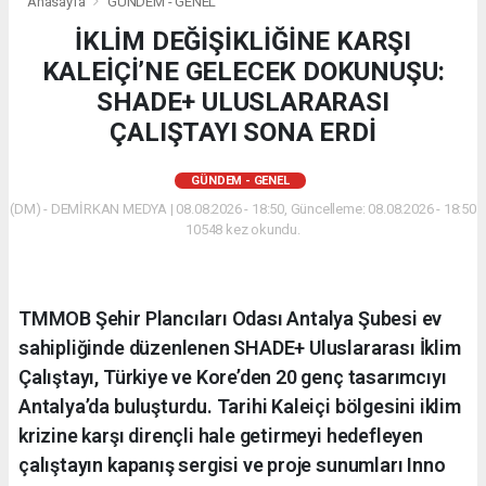
Anasayfa
GÜNDEM - GENEL
İKLİM DEĞİŞİKLİĞİNE KARŞI
KALEİÇİ’NE GELECEK DOKUNUŞU:
SHADE+ ULUSLARARASI
ÇALIŞTAYI SONA ERDİ
GÜNDEM - GENEL
(DM) - DEMİRKAN MEDYA | 08.08.2026 - 18:50, Güncelleme: 08.08.2026 - 18:50
10548 kez okundu.
​TMMOB Şehir Plancıları Odası Antalya Şubesi ev
sahipliğinde düzenlenen SHADE+ Uluslararası İklim
Çalıştayı, Türkiye ve Kore’den 20 genç tasarımcıyı
Antalya’da buluşturdu. Tarihi Kaleiçi bölgesini iklim
krizine karşı dirençli hale getirmeyi hedefleyen
çalıştayın kapanış sergisi ve proje sunumları Inno