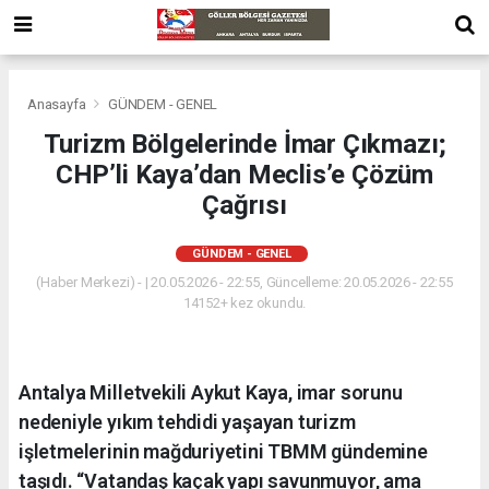
Anasayfa
GÜNDEM - GENEL
Turizm Bölgelerinde İmar Çıkmazı;
CHP’li Kaya’dan Meclis’e Çözüm
Çağrısı
GÜNDEM - GENEL
(Haber Merkezi) - | 20.05.2026 - 22:55, Güncelleme: 20.05.2026 - 22:55
14152+ kez okundu.
Antalya Milletvekili Aykut Kaya, imar sorunu
nedeniyle yıkım tehdidi yaşayan turizm
işletmelerinin mağduriyetini TBMM gündemine
taşıdı. “Vatandaş kaçak yapı savunmuyor, ama