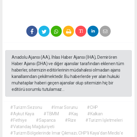
Anadolu Ajansı (AA), İhlas Haber Ajansı (İHA), Demirören
Haber Ajansı (DHA) ve diğer ajanslar tarafından eklenen tüm
haberler, sitemizin editörlerinin müdahalesi olmadan ajans
kanallarından çekilmektedir. Bu haberlerde yer alan hukuki
muhataplar haberi geçen ajanslar olup sitemizin hiç bir
editörü sorumlu tutulamaz...
#Turizm Sezonu
#İmar Sorunu
#CHP
#Aykut Kaya
#TBMM
#Kaş
#Kalkan
#Fethiye
#Sapanca
#Rize
#Turizm İşletmeleri
#Vatandaş Mağduriyeti
#Turizm Bölgelerinde İmar Çıkmazı; CHP’li Kaya’dan Meclis’e