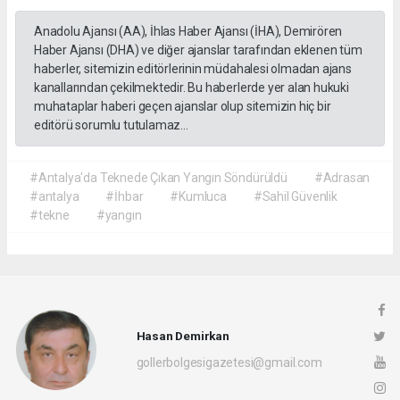
Anadolu Ajansı (AA), İhlas Haber Ajansı (İHA), Demirören
Haber Ajansı (DHA) ve diğer ajanslar tarafından eklenen tüm
haberler, sitemizin editörlerinin müdahalesi olmadan ajans
kanallarından çekilmektedir. Bu haberlerde yer alan hukuki
muhataplar haberi geçen ajanslar olup sitemizin hiç bir
editörü sorumlu tutulamaz...
#Antalya'da Teknede Çıkan Yangın Söndürüldü
#Adrasan
#antalya
#İhbar
#Kumluca
#Sahil Güvenlik
#tekne
#yangın
Hasan Demirkan
gollerbolgesigazetesi@gmail.com