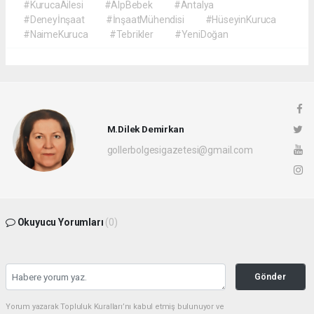
#KurucaAilesi
#AlpBebek
#Antalya
#Deneyİnşaat
#İnşaatMühendisi
#HüseyinKuruca
#NaimeKuruca
#Tebrikler
#YeniDoğan
M.Dilek Demirkan
gollerbolgesigazetesi@gmail.com
Okuyucu Yorumları
(0)
Gönder
Yorum yazarak Topluluk Kuralları’nı kabul etmiş bulunuyor ve