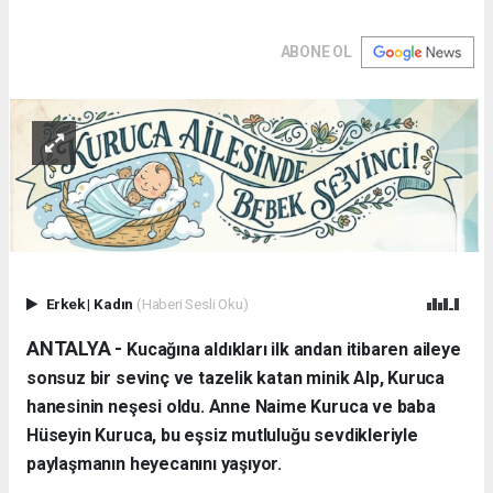
ABONE OL
Erkek
|
Kadın
(Haberi Sesli Oku)
ANTALYA - ​
Kucağına aldıkları ilk andan itibaren aileye
sonsuz bir sevinç ve tazelik katan minik Alp, Kuruca
hanesinin neşesi oldu. Anne Naime Kuruca ve baba
Hüseyin Kuruca, bu eşsiz mutluluğu sevdikleriyle
paylaşmanın heyecanını yaşıyor.