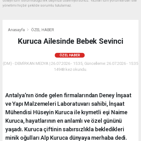
dolaylı tüm sorumluluğu tek başınıza üstleniyorsunuz. Yazılan tüm yorumlardan site
yönetimi hiçbir şekilde sorumlu tutulamaz.
Anasayfa
ÖZEL HABER
Kuruca Ailesinde Bebek Sevinci
ÖZEL HABER
(DM) - DEMİRKAN MEDYA | 26.07.2026 - 15:35, Güncelleme: 26.07.2026 - 15:35
14948 kez okundu.
Antalya’nın önde gelen firmalarından Deney İnşaat
ve Yapı Malzemeleri Laboratuvarı sahibi, İnşaat
Mühendisi Hüseyin Kuruca ile kıymetli eşi Naime
Kuruca, hayatlarının en anlamlı ve özel gününü
yaşadı. Kuruca çiftinin sabırsızlıkla bekledikleri
minik oğulları Alp Kuruca dünyaya merhaba dedi.