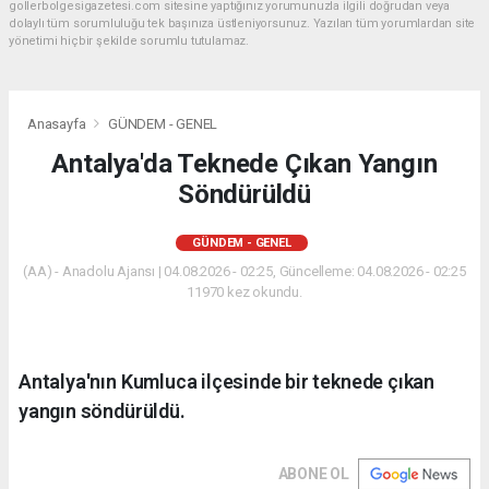
gollerbolgesigazetesi.com sitesine yaptığınız yorumunuzla ilgili doğrudan veya
dolaylı tüm sorumluluğu tek başınıza üstleniyorsunuz. Yazılan tüm yorumlardan site
yönetimi hiçbir şekilde sorumlu tutulamaz.
Anasayfa
GÜNDEM - GENEL
Antalya'da Teknede Çıkan Yangın
Söndürüldü
GÜNDEM - GENEL
(AA) - Anadolu Ajansı | 04.08.2026 - 02:25, Güncelleme: 04.08.2026 - 02:25
11970 kez okundu.
Antalya'nın Kumluca ilçesinde bir teknede çıkan
yangın söndürüldü.
ABONE OL