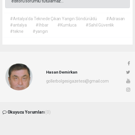
editörü sorumlu tutulamaz...
#Antalya'da Teknede Çıkan Yangın Söndürüldü
#Adrasan
#antalya
#İhbar
#Kumluca
#Sahil Güvenlik
#tekne
#yangın
Hasan Demirkan
gollerbolgesigazetesi@gmail.com
Okuyucu Yorumları
(0)