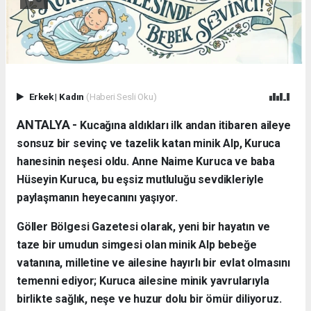
Erkek
|
Kadın
(Haberi Sesli Oku)
ANTALYA - ​
Kucağına aldıkları ilk andan itibaren aileye
sonsuz bir sevinç ve tazelik katan minik Alp, Kuruca
hanesinin neşesi oldu. Anne Naime Kuruca ve baba
Hüseyin Kuruca, bu eşsiz mutluluğu sevdikleriyle
paylaşmanın heyecanını yaşıyor.
​Göller Bölgesi Gazetesi olarak, yeni bir hayatın ve
taze bir umudun simgesi olan minik Alp bebeğe
vatanına, milletine ve ailesine hayırlı bir evlat olmasını
temenni ediyor; Kuruca ailesine minik yavrularıyla
birlikte sağlık, neşe ve huzur dolu bir ömür diliyoruz.