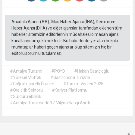
Anadolu Ajansı (AA), İhlas Haber Ajansı (İHA), Demirören
Haber Ajansı (DHA) ve diğer ajanslar tarafından eklenen tüm
haberler, sitemizin editörlerinin müdahalesi olmadan ajans
kanallarından çekilmektedir. Bu haberlerde yer alan hukuki
muhataplar haberi geçen ajanslar olup sitemizin hiç bir
editörü sorumlu tutulamaz...
#Antalya Turizmi
#POYD
#Hakan Saatçioğlu
#Yöresel Mutfak
#Gastronomi Turizmi
#Coğrafi İşaretli Ürünler
#Turizm Verileri 2025
#Otelcilik Sektörü
#Kariyer Platformu
#Sürdürülebilirlik
#Antalya Turizminde 17 Milyon Barajı Aşıldı