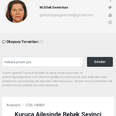
M.Dilek Demirkan
gollerbolgesigazetesi@gmail.com
Okuyucu Yorumları
(0)
Gönder
Yorum yazarak Topluluk Kuralları’nı kabul etmiş bulunuyor ve
gollerbolgesigazetesi.com sitesine yaptığınız yorumunuzla ilgili doğrudan veya
dolaylı tüm sorumluluğu tek başınıza üstleniyorsunuz. Yazılan tüm yorumlardan site
yönetimi hiçbir şekilde sorumlu tutulamaz.
Anasayfa
ÖZEL HABER
Kuruca Ailesinde Bebek Sevinci