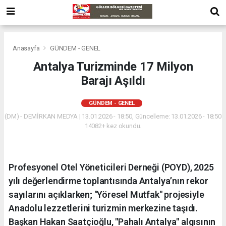
Anasayfa
GÜNDEM - GENEL
Antalya Turizminde 17 Milyon
Barajı Aşıldı
GÜNDEM - GENEL
(DM) - DEMİRKAN MEDYA | 13.01.2026 - 18:50, Güncelleme: 13.01.2026 - 18:50
14082+ kez okundu.
Profesyonel Otel Yöneticileri Derneği (POYD), 2025
yılı değerlendirme toplantısında Antalya’nın rekor
sayılarını açıklarken; "Yöresel Mutfak" projesiyle
Anadolu lezzetlerini turizmin merkezine taşıdı.
Başkan Hakan Saatçioğlu, "Pahalı Antalya" algısının