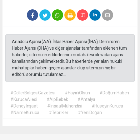
Anadolu Ajansı (AA), İhlas Haber Ajansı (İHA), Demirören
Haber Ajansı (DHA) ve diğer ajanslar tarafından eklenen tüm
haberler, sitemizin editörlerinin müdahalesi olmadan ajans
kanallarından çekilmektedir. Bu haberlerde yer alan hukuki
muhataplar haberi geçen ajanslar olup sitemizin hiç bir
editörü sorumlu tutulamaz...
#GöllerBölgesiGazetesi
#HayırlıOlsun
#DoğumHaberi
#KurucaAilesi
#AlpBebek
#Antalya
#Deneyİnşaat
#İnşaatMühendisi
#HüseyinKuruca
#NaimeKuruca
#Tebrikler
#YeniDoğan