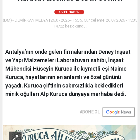
ÖZEL HABER
(DM) - DEMİRKAN MEDYA | 26.07.2026 - 15:35, Güncelleme: 26.07.2026 - 15:35
14722 kez okundu.
Antalya’nın önde gelen firmalarından Deney İnşaat
ve Yapı Malzemeleri Laboratuvarı sahibi, İnşaat
Mühendisi Hüseyin Kuruca ile kıymetli eşi Naime
Kuruca, hayatlarının en anlamlı ve özel gününü
yaşadı. Kuruca çiftinin sabırsızlıkla bekledikleri
minik oğulları Alp Kuruca dünyaya merhaba dedi.
ABONE OL