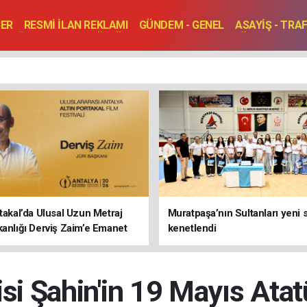
BER
RESMİ İLAN REKLAMI
GÜNDEM - GENEL
ASAYİŞ - TRA
SAĞLIK
SPOR
KÜLTÜR - TURİZM - SANAT
RÖPORTAJ
ENLER
TOPLANTI - DÜĞÜN
rtakal’da Ulusal Uzun Metraj
Muratpaşa’nın Sultanları yeni
kanlığı Derviş Zaim’e Emanet
kenetlendi
isi Şahin'in 19 Mayıs Ata