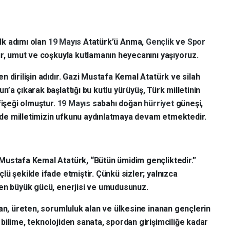
ilk adımı olan
19 Mayıs
Atatürk’ü Anma,
Gençlik
ve
Spor
ur, umut ve coşkuyla kutlamanın heyecanını yaşıyoruz.
 dirilişin adıdır. Gazi Mustafa Kemal Atatürk ve silah
’a çıkarak başlattığı bu kutlu yürüyüş, Türk milletinin
fişeği olmuştur.
19 Mayıs
sabahı doğan
hürriyet
güneşi,
de milletimizin ufkunu aydınlatmaya devam etmektedir.
Mustafa Kemal Atatürk, “Bütün ümidim gençliktedir.”
ü şekilde ifade etmiştir. Çünkü sizler; yalnızca
 en büyük gücü, enerjisi ve umudusunuz.
ran, üreten, sorumluluk alan ve ülkesine inanan gençlerin
bilime, teknolojiden sanata, spordan girişimciliğe kadar