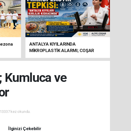
 sezona
ANTALYA KIYILARINDA
MİKROPLASTİK ALARMI; COŞAR
BAKANLIĞA HAREKETE GEÇİN
ÇAĞRISI YAPTI
ı; Kumluca ve
or
13337 kez okundu.
İlginizi Çekebilir