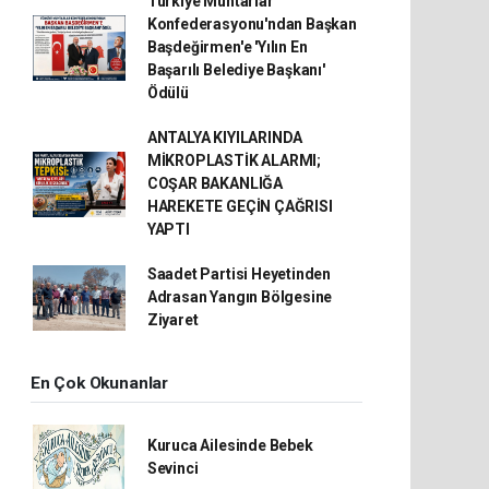
Türkiye Muhtarlar
Konfederasyonu'ndan Başkan
Başdeğirmen'e 'Yılın En
Başarılı Belediye Başkanı'
Ödülü
ANTALYA KIYILARINDA
MİKROPLASTİK ALARMI;
COŞAR BAKANLIĞA
HAREKETE GEÇİN ÇAĞRISI
YAPTI
Saadet Partisi Heyetinden
Adrasan Yangın Bölgesine
Ziyaret
En Çok Okunanlar
Kuruca Ailesinde Bebek
Sevinci