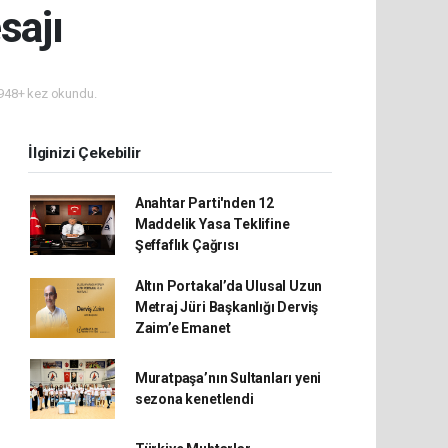
sajı
948+ kez okundu.
İlginizi Çekebilir
Anahtar Parti'nden 12
Maddelik Yasa Teklifine
Şeffaflık Çağrısı
Altın Portakal’da Ulusal Uzun
Metraj Jüri Başkanlığı Derviş
Zaim’e Emanet
Muratpaşa’nın Sultanları yeni
sezona kenetlendi