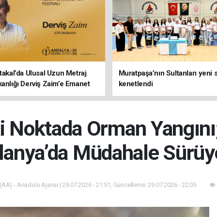
rtakal’da Ulusal Uzun Metraj
Muratpaşa’nın Sultanları yeni
kanlığı Derviş Zaim’e Emanet
kenetlendi
ki Noktada Orman Yangın
lanya’da Müdahale Sürüy
(AA) - Anadolu Ajansı | 29.07.2026 - 21:51, Güncelleme: 29.07.2026 - 22:05