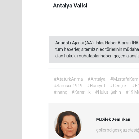
Antalya
Valisi
Anadolu Ajansı (AA), İhlas Haber Ajansı (İHA
tüm haberler, sitemizin editörlerinin müdaha
alan hukuki muhataplar haberi geçen ajanslar
#AtatürkAnma
#Antalya
#MustafaKema
#Samsun1919
#Hürriyet
#Gençler
#Eğ
#inanç
#Kararlılık
#Hulusi Şahin
#19 Ma
M.Dilek Demirkan
gollerbolgesigazetes