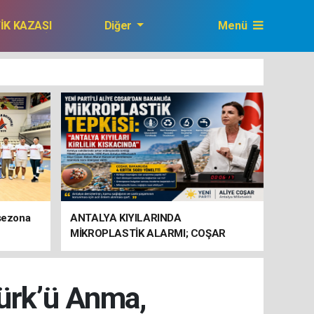
FİK KAZASI
Diğer
Menü
GAZETEMİZ
 sezona
ANTALYA KIYILARINDA
MİKROPLASTİK ALARMI; COŞAR
BAKANLIĞA HAREKETE GEÇİN
ÇAĞRISI YAPTI
türk’ü Anma,