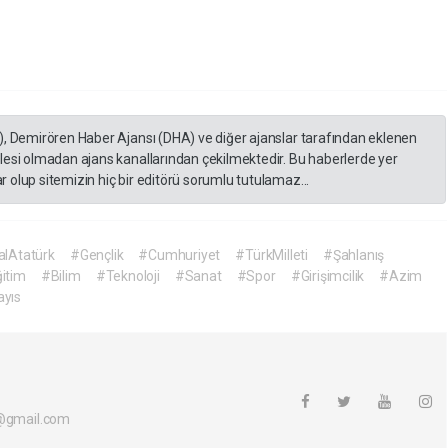
), Demirören Haber Ajansı (DHA) ve diğer ajanslar tarafından eklenen
lesi olmadan ajans kanallarından çekilmektedir. Bu haberlerde yer
 olup sitemizin hiç bir editörü sorumlu tutulamaz...
lAtatürk
#Gençlik
#Cumhuriyet
#TürkMilleti
#Şahlanış
itim
#Bilim
#Teknoloji
#Sanat
#Spor
#Girişimcilik
#Azim
yıs
i@gmail.com