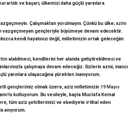
kararlılık
ve başarı; ülkemizi daha güçlü yarınlara
vazgeçmeyin. Çalışmaktan yorulmayın. Çünkü bu ülke;
azim
n vazgeçmeyen gençleriyle büyümeye devam edecektir.
lnızca kendi hayatınızı değil, milletimizin ortak geleceğini
itim
alabilmesi, kendilerini her alanda geliştirebilmesi ve
ânlarımızla çalışmaya devam edeceğiz. Sizlerin azmi, inancı
üçlü yarınlara ulaşacağına yürekten inanıyorum.
tli gençlerimiz olmak üzere, aziz milletimizin
19 Mayıs
amı’nı kutluyorum. Bu vesileyle, başta Mustafa Kemal
re, tüm aziz şehitlerimizi ve ebediyete irtihal eden
la anıyorum.