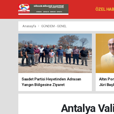
ÖZEL HA
SİYASET
VEFAT ED
Anasayfa
GÜNDEM - GENEL
Saadet Partisi Heyetinden Adrasan
Altın Po
Yangın Bölgesine Ziyaret
Jüri Baş
Antalya Val