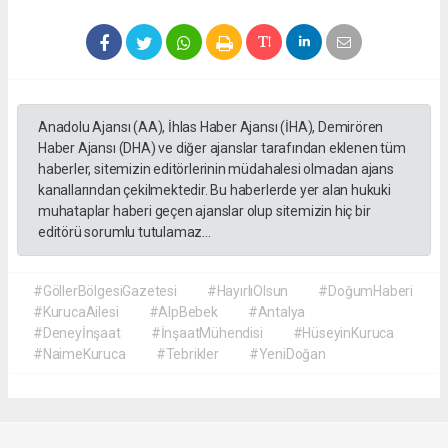
Anadolu Ajansı (AA), İhlas Haber Ajansı (İHA), Demirören
Haber Ajansı (DHA) ve diğer ajanslar tarafından eklenen tüm
haberler, sitemizin editörlerinin müdahalesi olmadan ajans
kanallarından çekilmektedir. Bu haberlerde yer alan hukuki
muhataplar haberi geçen ajanslar olup sitemizin hiç bir
editörü sorumlu tutulamaz...
#GöllerBölgesiGazetesi
#HayırlıOlsun
#DoğumHaberi
#KurucaAilesi
#AlpBebek
#Antalya
#Deneyİnşaat
#İnşaatMühendisi
#HüseyinKuruca
#NaimeKuruca
#Tebrikler
#YeniDoğan