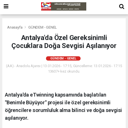
Anasayfa
GÜNDEM - GENEL
Antalya'da Özel Gereksinimli
Çocuklara Doğa Sevgisi Aşılanıyor
GÜNDEM - GENEL
(AA) - Anadolu Ajansı | 13.01.2026 - 17:15, Güncelleme: 13.01.2026 - 17:15
13607+ kez okundu.
Antalya'da eTwinning kapsamında başlatılan
"Benimle Büyüyor" projesi ile özel gereksinimli
öğrencilere sorumluluk alma bilinci ve doğa sevgisi
aşılanıyor.