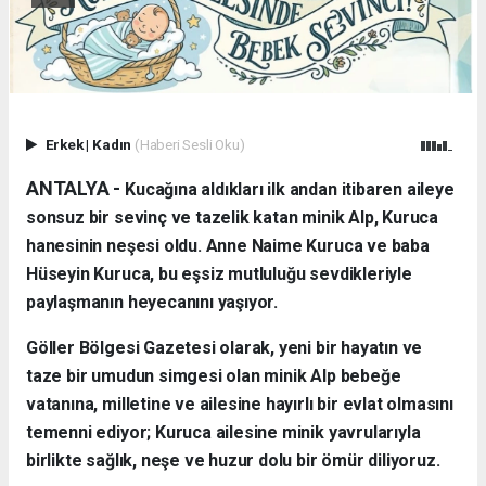
Erkek
|
Kadın
(Haberi Sesli Oku)
ANTALYA - ​
Kucağına aldıkları ilk andan itibaren aileye
sonsuz bir sevinç ve tazelik katan minik Alp, Kuruca
hanesinin neşesi oldu. Anne Naime Kuruca ve baba
Hüseyin Kuruca, bu eşsiz mutluluğu sevdikleriyle
paylaşmanın heyecanını yaşıyor.
​Göller Bölgesi Gazetesi olarak, yeni bir hayatın ve
taze bir umudun simgesi olan minik Alp bebeğe
vatanına, milletine ve ailesine hayırlı bir evlat olmasını
temenni ediyor; Kuruca ailesine minik yavrularıyla
birlikte sağlık, neşe ve huzur dolu bir ömür diliyoruz.