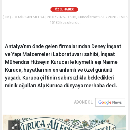
ÖZEL HABER
(DM) - DEMİRKAN MEDYA | 26.07.2026 - 15:35, Güncelleme: 26.07.2026 - 15:35
15135 kez okundu.
Antalya’nın önde gelen firmalarından Deney İnşaat
ve Yapı Malzemeleri Laboratuvarı sahibi, İnşaat
Mühendisi Hüseyin Kuruca ile kıymetli eşi Naime
Kuruca, hayatlarının en anlamlı ve özel gününü
yaşadı. Kuruca çiftinin sabırsızlıkla bekledikleri
minik oğulları Alp Kuruca dünyaya merhaba dedi.
ABONE OL