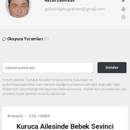
Hasan Demirkan
gollerbolgesigazetesi@gmail.com
Okuyucu Yorumları
(0)
Gönder
Yorum yazarak Topluluk Kuralları’nı kabul etmiş bulunuyor ve
gollerbolgesigazetesi.com sitesine yaptığınız yorumunuzla ilgili doğrudan veya
dolaylı tüm sorumluluğu tek başınıza üstleniyorsunuz. Yazılan tüm yorumlardan site
yönetimi hiçbir şekilde sorumlu tutulamaz.
Anasayfa
ÖZEL HABER
Kuruca Ailesinde Bebek Sevinci