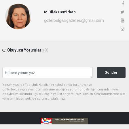
M.Dilek Demirkan
gollerbolgesigazetesi@gmail.com
Okuyucu Yorumları
(0)
Gönder
Yorum yazarak Topluluk Kuralları’nı kabul etmiş bulunuyor ve
gollerbolgesigazetesi.com sitesine yaptığınız yorumunuzla ilgili doğrudan veya
dolaylı tüm sorumluluğu tek başınıza üstleniyorsunuz. Yazılan tüm yorumlardan site
yönetimi hiçbir şekilde sorumlu tutulamaz.