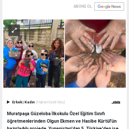
ABONE OL
Erkek
|
Kadın
(Haberi Sesli Oku)
Muratpaşa Güzeloba İlkokulu Özel Eğitim Sınıfı
öğretmenlerinden Olgun Ekmen ve Hasibe Kürtül'ün
hazırladığı projede, Yunanistan'dan 5, Türkiye'den ise