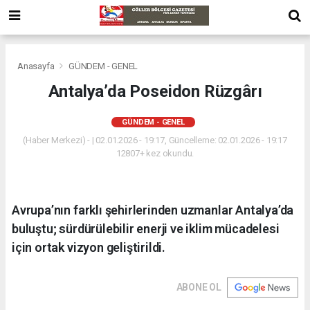
Anasayfa
GÜNDEM - GENEL
Antalya’da Poseidon Rüzgârı
GÜNDEM - GENEL
(Haber Merkezi) - | 02.01.2026 - 19:17, Güncelleme: 02.01.2026 - 19:17
12807+ kez okundu.
Avrupa’nın farklı şehirlerinden uzmanlar Antalya’da
buluştu; sürdürülebilir enerji ve iklim mücadelesi
için ortak vizyon geliştirildi.
ABONE OL