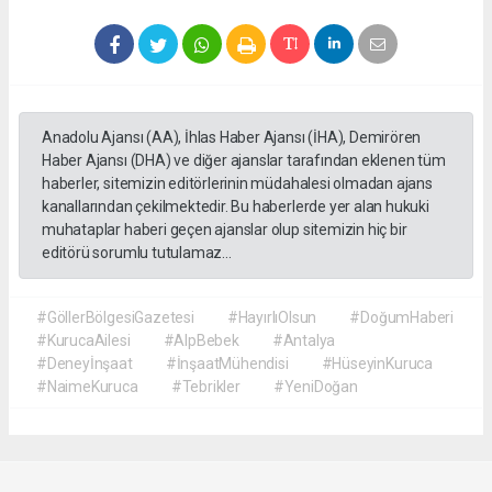
Anadolu Ajansı (AA), İhlas Haber Ajansı (İHA), Demirören
Haber Ajansı (DHA) ve diğer ajanslar tarafından eklenen tüm
haberler, sitemizin editörlerinin müdahalesi olmadan ajans
kanallarından çekilmektedir. Bu haberlerde yer alan hukuki
muhataplar haberi geçen ajanslar olup sitemizin hiç bir
editörü sorumlu tutulamaz...
#GöllerBölgesiGazetesi
#HayırlıOlsun
#DoğumHaberi
#KurucaAilesi
#AlpBebek
#Antalya
#Deneyİnşaat
#İnşaatMühendisi
#HüseyinKuruca
#NaimeKuruca
#Tebrikler
#YeniDoğan