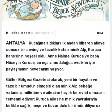
Erkek
|
Kadın
(Haberi Sesli Oku)
ANTALYA - ​
Kucağına aldıkları ilk andan itibaren aileye
sonsuz bir sevinç ve tazelik katan minik Alp, Kuruca
hanesinin neşesi oldu. Anne Naime Kuruca ve baba
Hüseyin Kuruca, bu eşsiz mutluluğu sevdikleriyle
paylaşmanın heyecanını yaşıyor.
​Göller Bölgesi Gazetesi olarak, yeni bir hayatın ve
taze bir umudun simgesi olan minik Alp bebeğe
vatanına, milletine ve ailesine hayırlı bir evlat olmasını
temenni ediyor; Kuruca ailesine minik yavrularıyla
birlikte sağlık, neşe ve huzur dolu bir ömür diliyoruz.