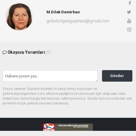
M.Dilek Demirkan
gollerbolgesigazetesi@gmail.com
Okuyucu Yorumları
(0)
Gönder
Yorum yazarak Topluluk Kuralları’nı kabul etmiş bulunuyor ve
gollerbolgesigazetesi.com sitesine yaptığınız yorumunuzla ilgili doğrudan veya
dolaylı tüm sorumluluğu tek başınıza üstleniyorsunuz. Yazılan tüm yorumlardan site
yönetimi hiçbir şekilde sorumlu tutulamaz.