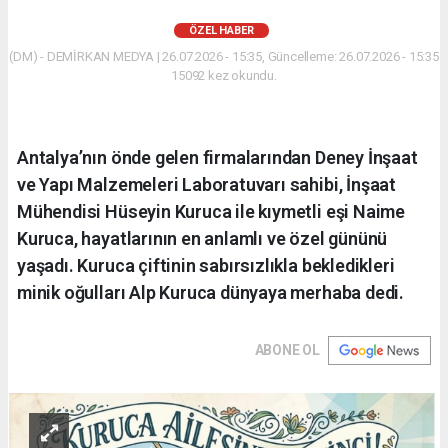
ÖZEL HABER
(DM) - DEMİRKAN MEDYA | 26.07.2026 - 15:35, Güncelleme: 26.07.2026 - 15:35
15092 kez okundu.
Antalya’nın önde gelen firmalarından Deney İnşaat
ve Yapı Malzemeleri Laboratuvarı sahibi, İnşaat
Mühendisi Hüseyin Kuruca ile kıymetli eşi Naime
Kuruca, hayatlarının en anlamlı ve özel gününü
yaşadı. Kuruca çiftinin sabırsızlıkla bekledikleri
minik oğulları Alp Kuruca dünyaya merhaba dedi.
ABONE OL