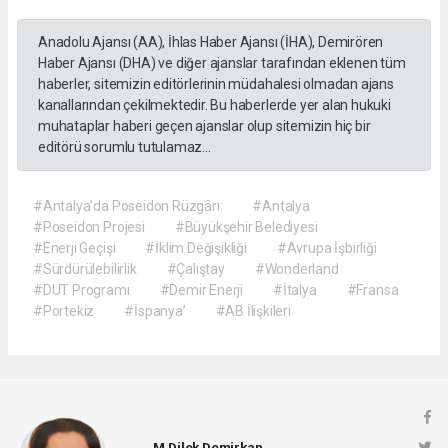
Anadolu Ajansı (AA), İhlas Haber Ajansı (İHA), Demirören
Haber Ajansı (DHA) ve diğer ajanslar tarafından eklenen tüm
haberler, sitemizin editörlerinin müdahalesi olmadan ajans
kanallarından çekilmektedir. Bu haberlerde yer alan hukuki
muhataplar haberi geçen ajanslar olup sitemizin hiç bir
editörü sorumlu tutulamaz...
#Antalya’da Poseidon Rüzgârı:
#Antalya
#Poseidon Projesi
#Büyükşehir Belediyesi
#Enerji Geçişi
#İklim Değişikliği
#Avrupa İşbirliği
#Sürdürülebilirlik
#Çalıştay
#Wonderland
#DUT Programı
#Demir Enerji
#İtalya
#Fransa
#Portekiz
#İspanya’
#AB İlişkileri
M.Dilek Demirkan