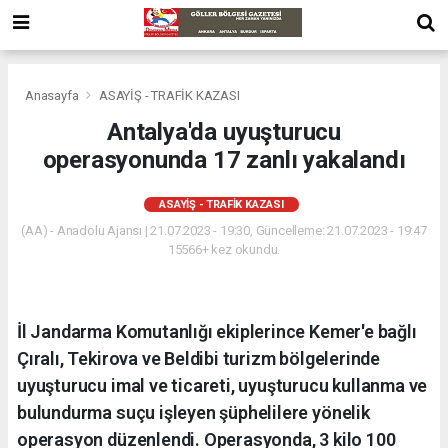
Anasayfa
ASAYİŞ - TRAFİK KAZASI
Antalya'da uyuşturucu
operasyonunda 17 zanlı yakalandı
ASAYİŞ - TRAFİK KAZASI
(AA) - Anadolu Ajansı | 21.07.2023 - 19:30, Güncelleme: 21.07.2023 - 19:47
15566+ kez okundu.
İl Jandarma Komutanlığı ekiplerince Kemer'e bağlı
Çıralı, Tekirova ve Beldibi turizm bölgelerinde
uyuşturucu imal ve ticareti, uyuşturucu kullanma ve
bulundurma suçu işleyen şüphelilere yönelik
operasyon düzenlendi. Operasyonda, 3 kilo 100