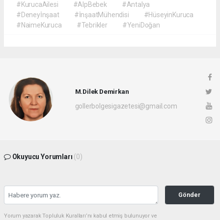
#KurucaAilesi
#AlpBebek
#Antalya
#Deneyİnşaat
#İnşaatMühendisi
#HüseyinKuruca
#NaimeKuruca
#Tebrikler
#YeniDoğan
M.Dilek Demirkan
gollerbolgesigazetesi@gmail.com
Okuyucu Yorumları
(0)
Gönder
Yorum yazarak Topluluk Kuralları’nı kabul etmiş bulunuyor ve