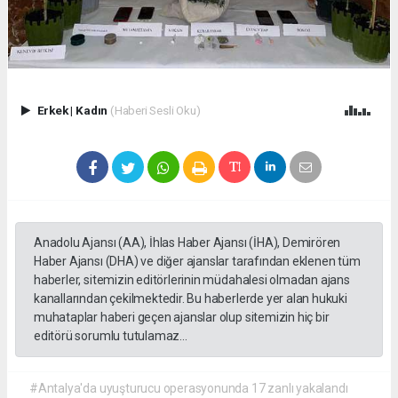
Erkek
|
Kadın
(Haberi Sesli Oku)
Anadolu Ajansı (AA), İhlas Haber Ajansı (İHA), Demirören
Haber Ajansı (DHA) ve diğer ajanslar tarafından eklenen tüm
haberler, sitemizin editörlerinin müdahalesi olmadan ajans
kanallarından çekilmektedir. Bu haberlerde yer alan hukuki
muhataplar haberi geçen ajanslar olup sitemizin hiç bir
editörü sorumlu tutulamaz...
#Antalya'da uyuşturucu operasyonunda 17 zanlı yakalandı