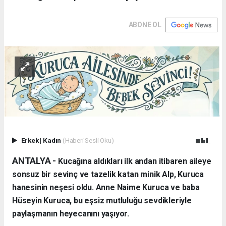
ABONE OL
Erkek
|
Kadın
(Haberi Sesli Oku)
ANTALYA - ​
Kucağına aldıkları ilk andan itibaren aileye
sonsuz bir sevinç ve tazelik katan minik Alp, Kuruca
hanesinin neşesi oldu. Anne Naime Kuruca ve baba
Hüseyin Kuruca, bu eşsiz mutluluğu sevdikleriyle
paylaşmanın heyecanını yaşıyor.