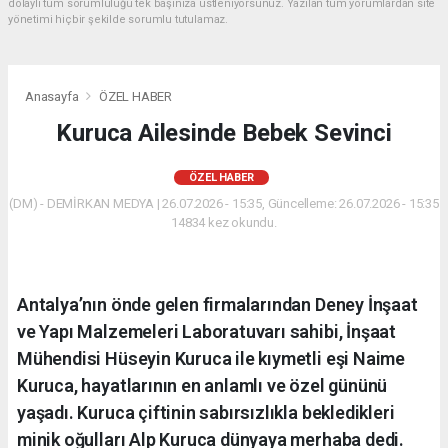
dolaylı tüm sorumluluğu tek başınıza üstleniyorsunuz. Yazılan tüm yorumlardan site
yönetimi hiçbir şekilde sorumlu tutulamaz.
Anasayfa
ÖZEL HABER
Kuruca Ailesinde Bebek Sevinci
ÖZEL HABER
(DM) - DEMİRKAN MEDYA | 26.07.2026 - 15:35, Güncelleme: 26.07.2026 - 15:35
14834 kez okundu.
Antalya’nın önde gelen firmalarından Deney İnşaat
ve Yapı Malzemeleri Laboratuvarı sahibi, İnşaat
Mühendisi Hüseyin Kuruca ile kıymetli eşi Naime
Kuruca, hayatlarının en anlamlı ve özel gününü
yaşadı. Kuruca çiftinin sabırsızlıkla bekledikleri
minik oğulları Alp Kuruca dünyaya merhaba dedi.