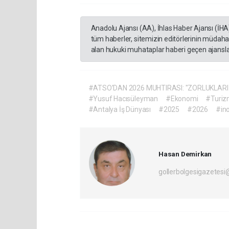
Anadolu Ajansı (AA), İhlas Haber Ajansı (İHA
tüm haberler, sitemizin editörlerinin müdaha
alan hukuki muhataplar haberi geçen ajanslar
#ATSO’DAN 2026 MUHTIRASI: "ZORLUKLARI
#Yusuf Hacısüleyman
#Ekonomi
#Turi
#Antalya İş Dünyası
#2025
#2026
#in
Hasan Demirkan
gollerbolgesigazetes