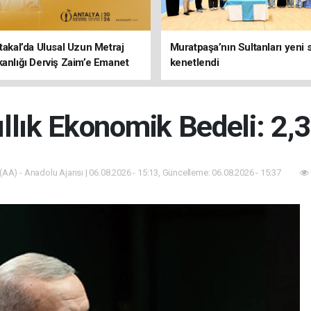
rtakal’da Ulusal Uzun Metraj
Muratpaşa’nın Sultanları yeni
kanlığı Derviş Zaim’e Emanet
kenetlendi
llık Ekonomik Bedeli: 2,3
(AA) - Anadolu Ajansı | 06.08.2026 - 15:13, Güncelleme: 06.08.2026 - 15:37