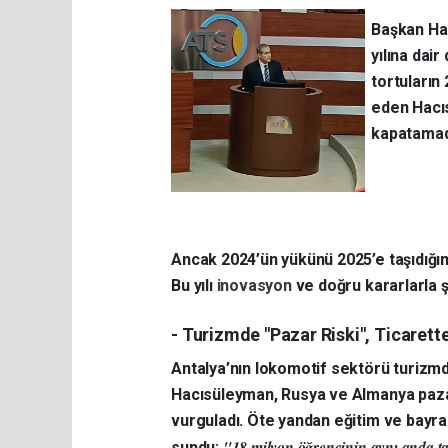
Başkan Ha
yılına dai
tortuların
eden Hacıs
kapatamad
Ancak 2024’ün yükünü 2025’e taşıdığımı
Bu yılı
inovasyon
ve doğru kararlarla ş
- Turizmde "Pazar Riski", Ticarette
Antalya’nın lokomotif sektörü turizm
Hacısüleyman, Rusya ve Almanya pazarına
vurguladı. Öte yandan eğitim ve bayram
"18 milyon öğrencinin aynı anda tati
sundu: