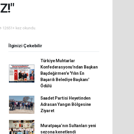
Z!"
12651+ kez okundu.
İlginizi Çekebilir
Türkiye Muhtarlar
Konfederasyonu'ndan Başkan
Başdeğirmen'e 'Yılın En
Başarılı Belediye Başkanı'
Ödülü
Saadet Partisi Heyetinden
Adrasan Yangın Bölgesine
Ziyaret
Muratpaşa’nın Sultanları yeni
sezona kenetlendi