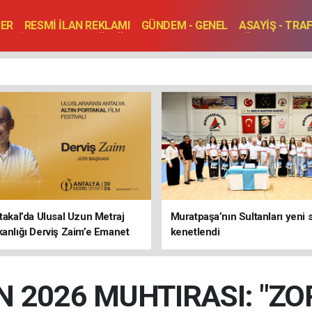
BER
RESMİ İLAN REKLAMI
GÜNDEM - GENEL
ASAYİŞ - TRA
SAĞLIK
SPOR
KÜLTÜR - TURİZM - SANAT
RÖPORTAJ
ENLER
TOPLANTI - DÜĞÜN
rtakal’da Ulusal Uzun Metraj
Muratpaşa’nın Sultanları yeni
kanlığı Derviş Zaim’e Emanet
kenetlendi
N 2026 MUHTIRASI: "ZO