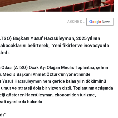
ABONE OL
ATSO) Başkanı Yusuf Hacısüleyman, 2025 yılının
acaklarını belirterek, "Yeni fikirler ve inovasyonla
dedi.
 Odası (ATSO) Ocak Ayı Olağan Meclis Toplantısı, şehrin
rdi. Meclis Başkanı Ahmet Öztürk’ün yönetiminde
ı
Yusuf Hacısüleyman
hem geride kalan yılın dökümünü
na umut ve strateji dolu bir vizyon çizdi. Toplantının açılışında
rneği gösteren Hacısüleyman, ekonomiden turizme,
ati uyarılarda bulundu.
dı"