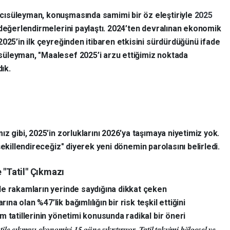
cısüleyman, konuşmasında samimi bir öz eleştiriyle
2025
r değerlendirmelerini paylaştı. 2024’ten devralınan ekonomik
 2025’in ilk çeyreğinden itibaren etkisini sürdürdüğünü ifade
üleyman, "Maalesef 2025’i arzu ettiğimiz noktada
ık.
z gibi, 2025’in zorluklarını 2026’ya taşımaya niyetimiz yok.
ekillendireceğiz" diyerek yeni dönemin parolasını belirledi.
 "Tatil" Çıkmazı
de rakamların yerinde saydığına dikkat çeken
 olan %47’lik bağımlılığın bir risk teşkil ettiğini
 tatillerinin yönetimi konusunda radikal bir öneri
le çıkması ekonomiyi 15 güne sıkıştırıyor. Tatil takvimi bölgesel ve