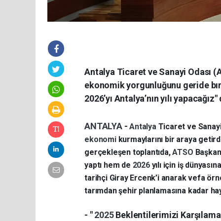
Antalya Ticaret ve Sanayi Odası (
ekonomik yorgunluğunu geride bırak
2026’yı Antalya’nın yılı yapacağız" 
ANTALYA
-
Antalya
Ticaret ve Sanayi
ekonomi
kurmaylarını bir araya geti
gerçekleşen toplantıda,
ATSO
Başkan
yaptı hem de
2026
yılı için iş dünyası
tarihçi Giray Ercenk’i anarak vefa ö
tarımdan şehir planlamasına kadar hay
- "
2025
Beklentilerimizi Karşılama