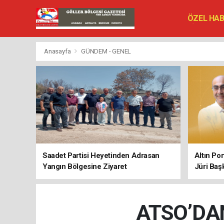
ÖZEL HA
SİYASET
VEFAT ED
Anasayfa
GÜNDEM - GENEL
Saadet Partisi Heyetinden Adrasan
Altın Po
Yangın Bölgesine Ziyaret
Jüri Baş
ATSO’DA