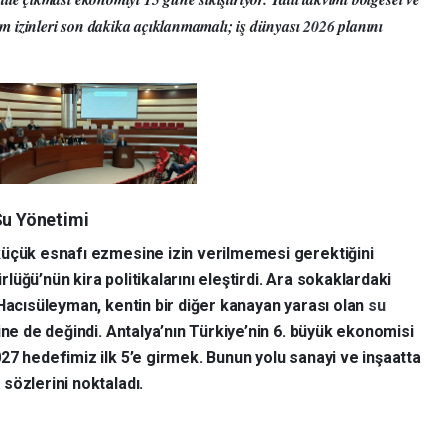
ram izinleri son dakika açıklanmamalı; iş dünyası
2026
planını
Su Yönetimi
küçük esnafı ezmesine izin verilmemesi gerektiğini
üğü’nün kira politikalarını eleştirdi. Ara sokaklardaki
 Hacısüleyman, kentin bir diğer kanayan yarası olan
su
ine de değindi. Antalya’nın Türkiye’nin 6. büyük ekonomisi
27 hedefimiz ilk 5’e girmek. Bunun yolu sanayi ve inşaatta
sözlerini noktaladı.