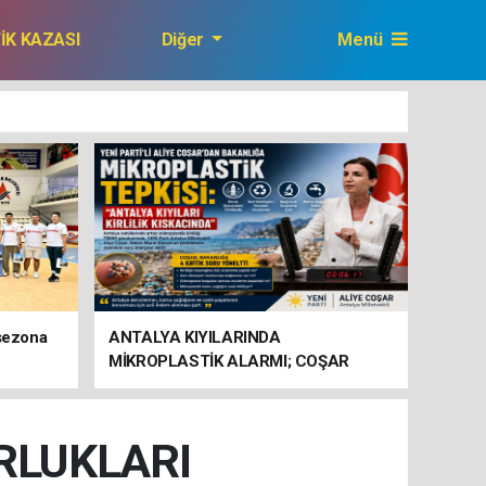
FİK KAZASI
Diğer
Menü
GAZETEMİZ
 sezona
ANTALYA KIYILARINDA
MİKROPLASTİK ALARMI; COŞAR
BAKANLIĞA HAREKETE GEÇİN
ÇAĞRISI YAPTI
RLUKLARI