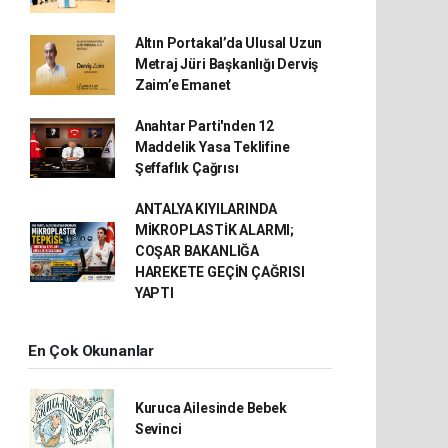
Altın Portakal’da Ulusal Uzun
Metraj Jüri Başkanlığı Derviş
Zaim’e Emanet
Anahtar Parti'nden 12
Maddelik Yasa Teklifine
Şeffaflık Çağrısı
ANTALYA KIYILARINDA
MİKROPLASTİK ALARMI;
COŞAR BAKANLIĞA
HAREKETE GEÇİN ÇAĞRISI
YAPTI
En Çok Okunanlar
Kuruca Ailesinde Bebek
Sevinci