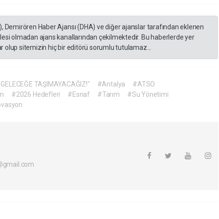
), Demirören Haber Ajansı (DHA) ve diğer ajanslar tarafından eklenen
lesi olmadan ajans kanallarından çekilmektedir. Bu haberlerde yer
 olup sitemizin hiç bir editörü sorumlu tutulamaz...
 GELECEĞE TAŞIMAYACAĞIZ!"
#Antalya
#ATSO
zm
#2026 Hedefleri
#Esnaf
#Tarım
#Su Yönetimi
ovasyon
i@gmail.com