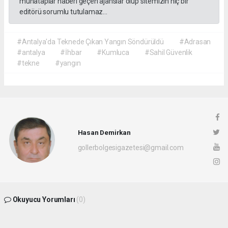
muhataplar haberi geçen ajanslar olup sitemizin hiç bir
editörü sorumlu tutulamaz...
#Antalya'da Teknede Çıkan Yangın Söndürüldü
#Adrasan
#antalya
#İhbar
#Kumluca
#Sahil Güvenlik
#tekne
#yangın
Hasan Demirkan
gollerbolgesigazetesi@gmail.com
Okuyucu Yorumları
(0)