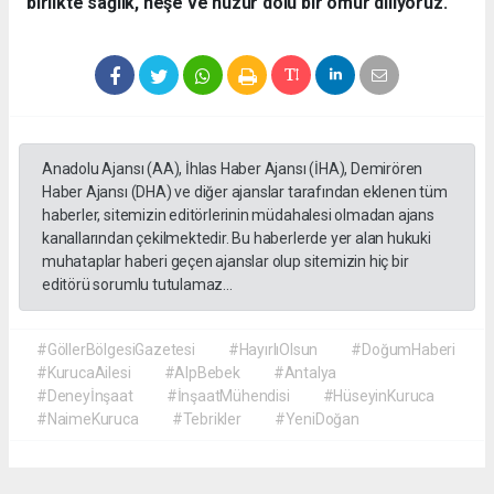
birlikte sağlık, neşe ve huzur dolu bir ömür diliyoruz.
Anadolu Ajansı (AA), İhlas Haber Ajansı (İHA), Demirören
Haber Ajansı (DHA) ve diğer ajanslar tarafından eklenen tüm
haberler, sitemizin editörlerinin müdahalesi olmadan ajans
kanallarından çekilmektedir. Bu haberlerde yer alan hukuki
muhataplar haberi geçen ajanslar olup sitemizin hiç bir
editörü sorumlu tutulamaz...
#GöllerBölgesiGazetesi
#HayırlıOlsun
#DoğumHaberi
#KurucaAilesi
#AlpBebek
#Antalya
#Deneyİnşaat
#İnşaatMühendisi
#HüseyinKuruca
#NaimeKuruca
#Tebrikler
#YeniDoğan