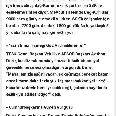
işletme sahibi, Bağ-Kur emeklilik şartlarının SSK ile
eşitlenmesini bekliyor. Mevcut sistemde Bağ-Kur’lular
9000 prim günüyle emekli olurken, SSK’lı çalışanlar için
bu süre 7200 gün. Aradaki 1800 günlük fark, yaklaşık 5
yıl daha fazla çalışmayı gerektiriyor.
- “Esnafımızın Emeği Göz Ardı Edilmemeli”
TESK Genel Başkan Vekili ve AESOB Başkanı Adlıhan
Dere, bu düzenlemenin yalnızca teknik bir sosyal
güvenlik meselesi olmadığını vurguladı. Dere,
“Mahallemizin ışığını yakan, sokağımıza bereket katan
esnafımızın daha fazla yük taşıması hakkaniyetli değil.
Esnafımız devletten ayrıcalık değil, çalışma hayatında
eşitlik ve adalet istiyor” dedi.
- Cumhurbaşkanına Güven Vurgusu
Dere, Cumhurbaşkanı Recep Tayyip Erdoğan’ın esnafa