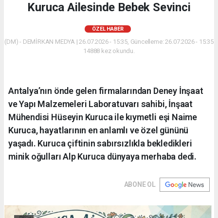
Kuruca Ailesinde Bebek Sevinci
ÖZEL HABER
(DM) - DEMİRKAN MEDYA | 26.07.2026 - 15:35, Güncelleme: 26.07.2026 - 15:35
14888 kez okundu.
Antalya’nın önde gelen firmalarından Deney İnşaat
ve Yapı Malzemeleri Laboratuvarı sahibi, İnşaat
Mühendisi Hüseyin Kuruca ile kıymetli eşi Naime
Kuruca, hayatlarının en anlamlı ve özel gününü
yaşadı. Kuruca çiftinin sabırsızlıkla bekledikleri
minik oğulları Alp Kuruca dünyaya merhaba dedi.
ABONE OL