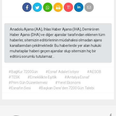
Anadolu Ajansı (AA), İhlas Haber Ajansı (İHA), Demirören
Haber Ajansı (DHA) ve diğer ajanslar tarafından eklenen tüm
haberler, sitemizin editörlerinin müdahalesi olmadan ajans
kanallarından çekilmektedir. Bu haberlerde yer alan hukuki
muhataplar haberi geçen ajanslar olup sitemizin hiç bir
editörü sorumlu tutulamaz...
#BağKur 7200Gün
#Esnaf Adalet İstiyor
#AESOB
#TESK
#Emeklilikte Eşitlik
#Antalya Esnaf
#Prim Gün Düzenlemesi
#Yerel Ekonomi
#Esnafın Sesi
#Başkan Dere'den 7200 Gün Talebi