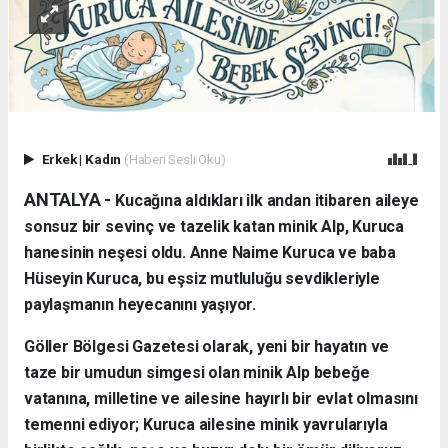
Erkek
|
Kadın
(Haberi Sesli Oku)
ANTALYA - ​
Kucağına aldıkları ilk andan itibaren aileye
sonsuz bir sevinç ve tazelik katan minik Alp, Kuruca
hanesinin neşesi oldu. Anne Naime Kuruca ve baba
Hüseyin Kuruca, bu eşsiz mutluluğu sevdikleriyle
paylaşmanın heyecanını yaşıyor.
​Göller Bölgesi Gazetesi olarak, yeni bir hayatın ve
taze bir umudun simgesi olan minik Alp bebeğe
vatanına, milletine ve ailesine hayırlı bir evlat olmasını
temenni ediyor; Kuruca ailesine minik yavrularıyla