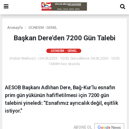
Anasayfa
GÜNDEM - GENEL
Başkan Dere'den 7200 Gün Talebi
GÜNDEM - GENEL
(Haber Merkezi) - | 04.06.2026 - 10:00, Güncelleme: 04.06.2026 - 10:00
13468+ kez okundu.
AESOB Başkanı Adlıhan Dere, Bağ-Kur’lu esnafın
prim gün yükünün hafifletilmesi için 7200 gün
talebini yineledi: “Esnafımız ayrıcalık değil, eşitlik
istiyor.”
ABONE OL