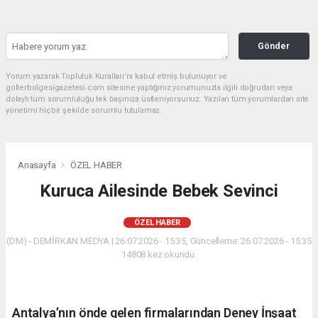
Gönder
Yorum yazarak Topluluk Kuralları’nı kabul etmiş bulunuyor ve
gollerbolgesigazetesi.com sitesine yaptığınız yorumunuzla ilgili doğrudan veya
dolaylı tüm sorumluluğu tek başınıza üstleniyorsunuz. Yazılan tüm yorumlardan site
yönetimi hiçbir şekilde sorumlu tutulamaz.
Anasayfa
ÖZEL HABER
Kuruca Ailesinde Bebek Sevinci
ÖZEL HABER
(DM) - DEMİRKAN MEDYA | 26.07.2026 - 15:35, Güncelleme: 26.07.2026 - 15:35
14808 kez okundu.
Antalya’nın önde gelen firmalarından Deney İnşaat