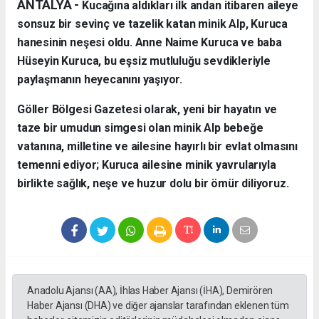
ANTALYA - ​
Kucağına aldıkları ilk andan itibaren aileye
sonsuz bir sevinç ve tazelik katan minik Alp, Kuruca
hanesinin neşesi oldu. Anne Naime Kuruca ve baba
Hüseyin Kuruca, bu eşsiz mutluluğu sevdikleriyle
paylaşmanın heyecanını yaşıyor.
​Göller Bölgesi Gazetesi olarak, yeni bir hayatın ve
taze bir umudun simgesi olan minik Alp bebeğe
vatanına, milletine ve ailesine hayırlı bir evlat olmasını
temenni ediyor; Kuruca ailesine minik yavrularıyla
birlikte sağlık, neşe ve huzur dolu bir ömür diliyoruz.
Anadolu Ajansı (AA), İhlas Haber Ajansı (İHA), Demirören
Haber Ajansı (DHA) ve diğer ajanslar tarafından eklenen tüm