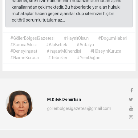
haberler, sitemizin editörlerinin müdahalesi olmadan ajans
kanallarından çekilmektedir. Bu haberlerde yer alan hukuki
muhataplar haberi geçen ajanslar olup sitemizin hiç bir
editörü sorumlu tutulamaz...
#GöllerBölgesiGazetesi
#HayırlıOlsun
#DoğumHaberi
#KurucaAilesi
#AlpBebek
#Antalya
#Deneyİnşaat
#İnşaatMühendisi
#HüseyinKuruca
#NaimeKuruca
#Tebrikler
#YeniDoğan
M.Dilek Demirkan
gollerbolgesigazetesi@gmail.com