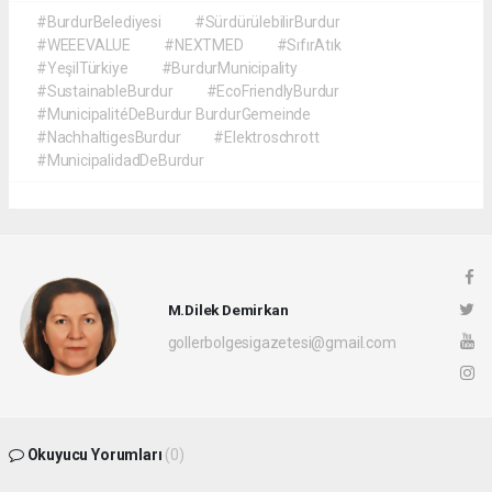
#BurdurBelediyesi
#SürdürülebilirBurdur
#WEEEVALUE
#NEXTMED
#SıfırAtık
#YeşilTürkiye
#BurdurMunicipality
#SustainableBurdur
#EcoFriendlyBurdur
#MunicipalitéDeBurdur BurdurGemeinde
#NachhaltigesBurdur
#Elektroschrott
#MunicipalidadDeBurdur
M.Dilek Demirkan
gollerbolgesigazetesi@gmail.com
Okuyucu Yorumları
(0)