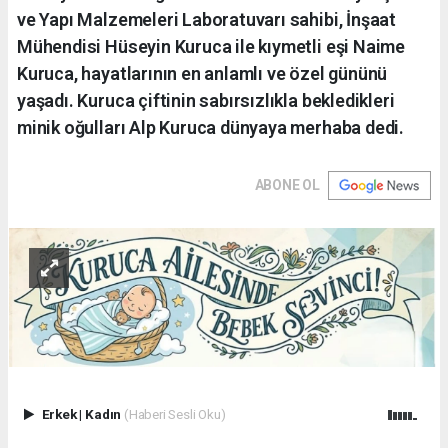
ve Yapı Malzemeleri Laboratuvarı sahibi, İnşaat
Mühendisi Hüseyin Kuruca ile kıymetli eşi Naime
Kuruca, hayatlarının en anlamlı ve özel gününü
yaşadı. Kuruca çiftinin sabırsızlıkla bekledikleri
minik oğulları Alp Kuruca dünyaya merhaba dedi.
ABONE OL
Erkek
|
Kadın
(Haberi Sesli Oku)