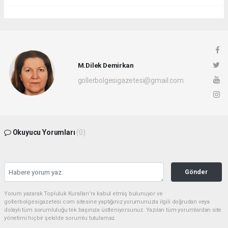
M.Dilek Demirkan
gollerbolgesigazetesi@gmail.com
Okuyucu Yorumları
(0)
Gönder
Yorum yazarak Topluluk Kuralları’nı kabul etmiş bulunuyor ve
gollerbolgesigazetesi.com sitesine yaptığınız yorumunuzla ilgili doğrudan veya
dolaylı tüm sorumluluğu tek başınıza üstleniyorsunuz. Yazılan tüm yorumlardan site
yönetimi hiçbir şekilde sorumlu tutulamaz.