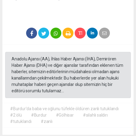
Anadolu Ajansı (AA), İhlas Haber Ajansı (İHA), Demirören
Haber Ajansı (DHA) ve diğer ajanslar tarafından eklenen tüm
haberler, sitemizin editörlerinin müdahalesi olmadan ajans
kanallarından çekilmektedir. Bu haberlerde yer alan hukuki
muhataplar haberi geçen ajanslar olup sitemizin hiç bir
editörü sorumlu tutulamaz...
#Burdur'da baba ve oğlunu tüfekle öldüren zanlı tutuklandı
#2 ölü
#Burdur
#Gölhisar
#silahlı saldırı
#tutuklandı
#zanlı