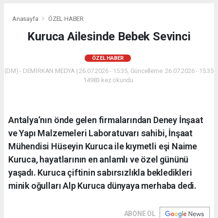
Anasayfa
ÖZEL HABER
Kuruca Ailesinde Bebek Sevinci
ÖZEL HABER
(DM) - DEMİRKAN MEDYA | 26.07.2026 - 15:35, Güncelleme: 26.07.2026 - 15:35
14983 kez okundu.
Antalya’nın önde gelen firmalarından Deney İnşaat
ve Yapı Malzemeleri Laboratuvarı sahibi, İnşaat
Mühendisi Hüseyin Kuruca ile kıymetli eşi Naime
Kuruca, hayatlarının en anlamlı ve özel gününü
yaşadı. Kuruca çiftinin sabırsızlıkla bekledikleri
minik oğulları Alp Kuruca dünyaya merhaba dedi.
ABONE OL