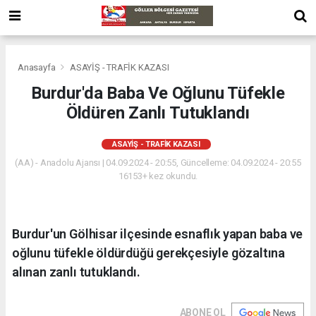
Anasayfa
ASAYİŞ - TRAFİK KAZASI
Burdur'da Baba Ve Oğlunu Tüfekle
Öldüren Zanlı Tutuklandı
ASAYİŞ - TRAFİK KAZASI
(AA) - Anadolu Ajansı | 04.09.2024 - 20:55, Güncelleme: 04.09.2024 - 20:55
16153+ kez okundu.
Burdur'un Gölhisar ilçesinde esnaflık yapan baba ve
oğlunu tüfekle öldürdüğü gerekçesiyle gözaltına
alınan zanlı tutuklandı.
ABONE OL