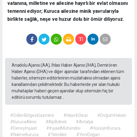
vatanına, milletine ve ailesine hayırlı bir evlat olmasını
temenni ediyor; Kuruca ailesine minik yavrularıyla
birlikte sağlık, neşe ve huzur dolu bir ömür diliyoruz.
Anadolu Ajansı (AA), İhlas Haber Ajansı (İHA), Demirören
Haber Ajansı (DHA) ve diğer ajanslar tarafından eklenen tüm
haberler, sitemizin editörlerinin müdahalesi olmadan ajans
kanallarından çekilmektedir. Bu haberlerde yer alan hukuki
muhataplar haberi geçen ajanslar olup sitemizin hiç bir
editörü sorumlu tutulamaz...
#GöllerBölgesiGazetesi
#HayırlıOlsun
#DoğumHaberi
#KurucaAilesi
#AlpBebek
#Antalya
#Deneyİnşaat
#İnşaatMühendisi
#HüseyinKuruca
#NaimeKuruca
#Tebrikler
#YeniDoğan