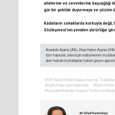
ailelerine ve sevenlerine başsağlığı d
gür bir şekilde duyurmaya ve çözüm ü
Kadınların sokaklarda korkuyla değil, 
Sözleşmesi’nin yeniden yürürlüğe gird
Anadolu Ajansı (AA), İhlas Haber Ajansı (İHA
tüm haberler, sitemizin editörlerinin müdaha
alan hukuki muhataplar haberi geçen ajanslar
#CHP Kadın Kolları Başkanı Bayrak "Sokaklard
#Kadın Kolları İlçe Başkanları
#Kadın Kolları 
#Konyaaltı Belediye Başkan Yardımcısı Müge
M.Dilek Demirkan