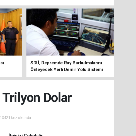
sı
SDÜ, Depremde Ray Burkulmalarını
Önleyecek Yerli Demir Yolu Sistemi
Geliştiriyor
 Trilyon Dolar
10421 kez okundu.
İlginizi Çekebilir