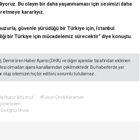
iliyoruz. Bu olayın bir daha yaşanmaması için sesimizi daha
retmeye kararlıyız.
huzurla, güvenle yürüdüğü bir Türkiye için, İstanbul
iği bir Türkiye için mücadelemiz sürecektir" diye konuştu.
), Demirören Haber Ajansı (DHA) ve diğer ajanslar tarafından eklenen
lesi olmadan ajans kanallarından çekilmektedir. Bu haberlerde yer
 olup sitemizin hiç bir editörü sorumlu tutulamaz...
a Huzur İstiyoruz"
#Füsun Çevik Karaman
yöneticileri
 Gezginci Ünsal