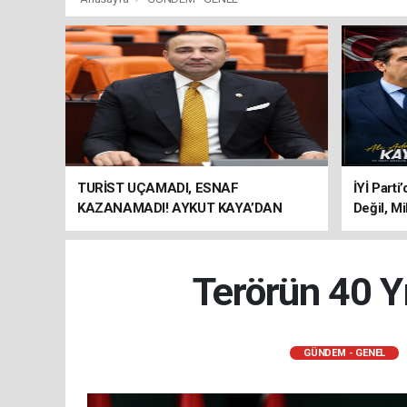
TURİST UÇAMADI, ESNAF
İYİ Parti
KAZANAMADI! AYKUT KAYA’DAN
Değil, Mi
"BAGAJ HAKKI" ÇAĞRISI
Terörün 40 Yı
GÜNDEM - GENEL