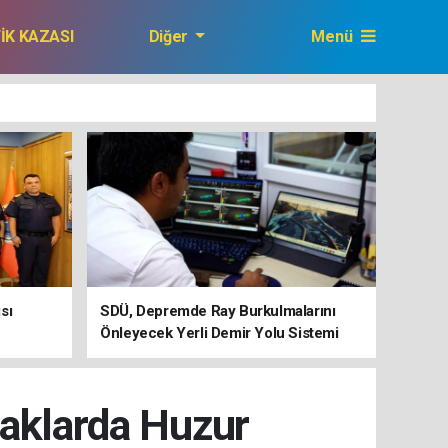
FİK KAZASI
Diğer
Menü
GAZETEMİZ
sı
SDÜ, Depremde Ray Burkulmalarını
Önleyecek Yerli Demir Yolu Sistemi
Geliştiriyor
kaklarda Huzur