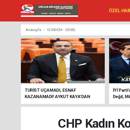
ÖZEL HA
SİYASET
VEFAT ED
Anasayfa
GÜNDEM - GENEL
TURİST UÇAMADI, ESNAF
İYİ Parti
KAZANAMADI! AYKUT KAYA’DAN
Değil, Mi
"BAGAJ HAKKI" ÇAĞRISI
CHP Kadın Kol