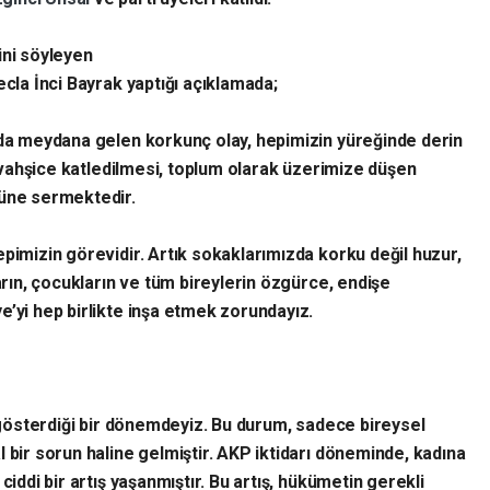
ini söyleyen
ecla İnci Bayrak yaptığı açıklamada;
’da meydana gelen korkunç olay, hepimizin yüreğinde derin
ın vahşice katledilmesi, toplum olarak üzerimize düşen
nüne sermektedir.
pimizin görevidir. Artık sokaklarımızda korku değil huzur,
ların, çocukların ve tüm bireylerin özgürce, endişe
e’yi hep birlikte inşa etmek zorundayız.
ş gösterdiği bir dönemdeyiz. Bu durum, sadece bireysel
 bir sorun haline gelmiştir. AKP iktidarı döneminde, kadına
ciddi bir artış yaşanmıştır. Bu artış, hükümetin gerekli