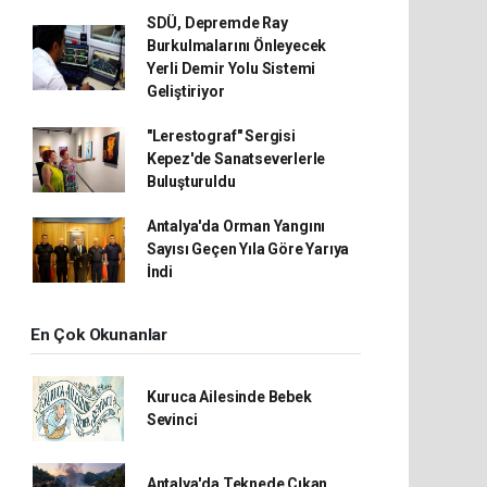
SDÜ, Depremde Ray
Burkulmalarını Önleyecek
Yerli Demir Yolu Sistemi
Geliştiriyor
"Lerestograf" Sergisi
Kepez'de Sanatseverlerle
Buluşturuldu
Antalya'da Orman Yangını
Sayısı Geçen Yıla Göre Yarıya
İndi
En Çok Okunanlar
Kuruca Ailesinde Bebek
Sevinci
Antalya'da Teknede Çıkan