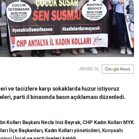
ABONE OL
ri ve tacizlere karşı sokaklarda huzur istiyoruz
leri, parti il binasında basın açıklaması düzenledi.
dın Kolları Başkanı Necla İnci Bayrak, CHP Kadın Kolları MYK
rı İlçe Başkanları, Kadın Kolları yöneticileri,
Konyaaltı
ginci Ünsal
ve parti üyeleri katıldı.