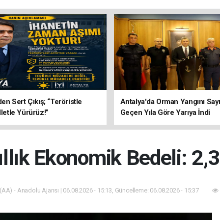
’den Sert Çıkış; “Teröristle
Antalya'da Orman Yangını Sayı
lletle Yürürüz!”
Geçen Yıla Göre Yarıya İndi
llık Ekonomik Bedeli: 2,3
(AA) - Anadolu Ajansı | 06.08.2026 - 15:13, Güncelleme: 06.08.2026 - 15:37