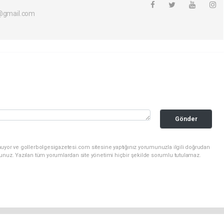
i@gmail.com
Gönder
nuyor ve gollerbolgesigazetesi.com sitesine yaptığınız yorumunuzla ilgili doğrudan
sunuz. Yazılan tüm yorumlardan site yönetimi hiçbir şekilde sorumlu tutulamaz.