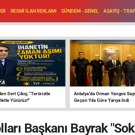
BER
RESMİ İLAN REKLAMI
GÜNDEM - GENEL
ASAYİŞ - TRA
SAĞLIK
SPOR
KÜLTÜR - TURİZM - SANAT
RÖPORTAJ
ENLER
TOPLANTI - DÜĞÜN
’den Sert Çıkış; “Teröristle
Antalya'da Orman Yangını Sayı
lletle Yürürüz!”
Geçen Yıla Göre Yarıya İndi
ları Başkanı Bayrak "So