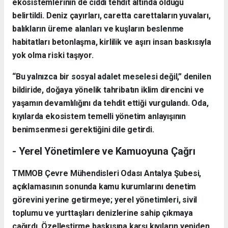
ekosistemlerinin de ciddi tehdit altında olduğu
belirtildi. Deniz çayırları, caretta carettaların yuvaları,
balıkların üreme alanları ve kuşların beslenme
habitatları betonlaşma, kirlilik ve aşırı insan baskısıyla
yok olma riski taşıyor.
“Bu yalnızca bir sosyal adalet meselesi değil,” denilen
bildiride, doğaya yönelik tahribatın iklim direncini ve
yaşamın devamlılığını da tehdit ettiği vurgulandı. Oda,
kıyılarda ekosistem temelli yönetim anlayışının
benimsenmesi gerektiğini dile getirdi.
- Yerel Yönetimlere ve Kamuoyuna Çağrı
TMMOB Çevre Mühendisleri Odası Antalya Şubesi,
açıklamasının sonunda kamu kurumlarını denetim
görevini yerine getirmeye; yerel yönetimleri, sivil
toplumu ve yurttaşları denizlerine sahip çıkmaya
çağırdı. Özelleştirme baskısına karşı kıyıların yeniden