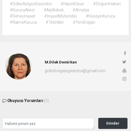
#GöllerBölgesiGazetesi
#HayırlıOlsun
#DoğumHaberi
#KurucaAilesi
#AlpBebek
#Antalya
#Deneyİnşaat
#İnşaatMühendisi
#HüseyinKuruca
#NaimeKuruca
#Tebrikler
#YeniDoğan
M.Dilek Demirkan
gollerbolgesigazetesi@gmail.com
Okuyucu Yorumları
(0)
Gönder