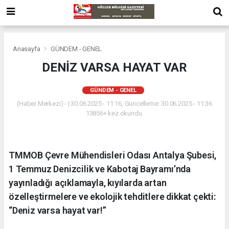
Anasayfa
GÜNDEM - GENEL
DENİZ VARSA HAYAT VAR
GÜNDEM - GENEL
(Haber Merkezi) - | 30.06.2025 - 11:16, Güncelleme: 30.06.2025 - 11:36
13856+ kez okundu.
TMMOB Çevre Mühendisleri Odası Antalya Şubesi,
1 Temmuz Denizcilik ve Kabotaj Bayramı’nda
yayınladığı açıklamayla, kıyılarda artan
özelleştirmelere ve ekolojik tehditlere dikkat çekti:
“Deniz varsa hayat var!”