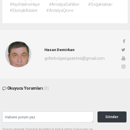
#KıyıİhlalineHayır
#AntalyaSahilleri
#DoğaHakları
#EkolojikAdalet
#AntalyaÇevre
Hasan Demirkan
gollerbolgesigazetesi@gmail.com
Okuyucu Yorumları
(0)
Gönder
Yorum yazarak Topluluk Kuralları’nı kabul etmiş bulunuyor ve