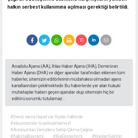
halkın serbest kullanımına açılması gerektiği belirtildi.
Anadolu Ajansı (AA), İhlas Haber Ajansı (İHA), Demirören
Haber Ajansı (DHA) ve diğer ajanslar tarafından eklenen tüm
haberler, sitemizin editörlerinin müdahalesi olmadan ajans
kanallarından çekilmektedir. Bu haberlerde yer alan hukuki
muhataplar haberi geçen ajanslar olup sitemizin hiç bir
editörü sorumlu tutulamaz...
#Deniz varsa hayat var. Kıyılar halkındır
#ekosistemler ticarileştirilemez!
#Antalya’dan Denizlere Sahip Çıkma Çağrısı
#KabotajBayramı
#KıyıEkosistemi
#KıyıdanSesVer