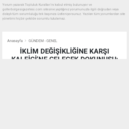
Yorum yazarak Topluluk Kuralları’nı kabul etmiş bulunuyor ve
gollerbolgesigazetesi.com sitesine yaptığınız yorumunuzla ilgili doğrudan veya
dolaylı tüm sorumluluğu tek başınıza üstleniyorsunuz. Yazılan tüm yorumlardan site
yönetimi hiçbir şekilde sorumlu tutulamaz.
Anasayfa
GÜNDEM - GENEL
İKLİM DEĞİŞİKLİĞİNE KARŞI
KALEİÇİ’NE GELECEK DOKUNUŞU:
SHADE+ ULUSLARARASI
ÇALIŞTAYI SONA ERDİ
GÜNDEM - GENEL
(DM) - DEMİRKAN MEDYA | 08.08.2026 - 18:50, Güncelleme: 08.08.2026 - 18:50
10923 kez okundu.
​TMMOB Şehir Plancıları Odası Antalya Şubesi ev