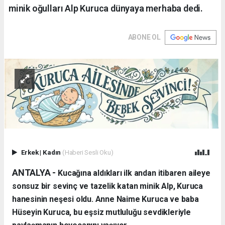
minik oğulları Alp Kuruca dünyaya merhaba dedi.
ABONE OL
Erkek
|
Kadın
(Haberi Sesli Oku)
ANTALYA - ​
Kucağına aldıkları ilk andan itibaren aileye
sonsuz bir sevinç ve tazelik katan minik Alp, Kuruca
hanesinin neşesi oldu. Anne Naime Kuruca ve baba
Hüseyin Kuruca, bu eşsiz mutluluğu sevdikleriyle