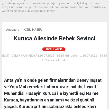
gollerbolgesigazetesi.com sitesine yaptığınız yorumunuzla ilgili doğrudan veya
dolaylı tüm sorumluluğu tek başınıza üstleniyorsunuz. Yazılan tüm yorumlardan site
yönetimi hiçbir şekilde sorumlu tutulamaz.
Anasayfa
ÖZEL HABER
Kuruca Ailesinde Bebek Sevinci
ÖZEL HABER
(DM) - DEMİRKAN MEDYA | 26.07.2026 - 15:35, Güncelleme: 26.07.2026 - 15:35
15346 kez okundu.
Antalya’nın önde gelen firmalarından Deney İnşaat
ve Yapı Malzemeleri Laboratuvarı sahibi, İnşaat
Mühendisi Hüseyin Kuruca ile kıymetli eşi Naime
Kuruca, hayatlarının en anlamlı ve özel gününü
yaşadı. Kuruca çiftinin sabırsızlıkla bekledikleri