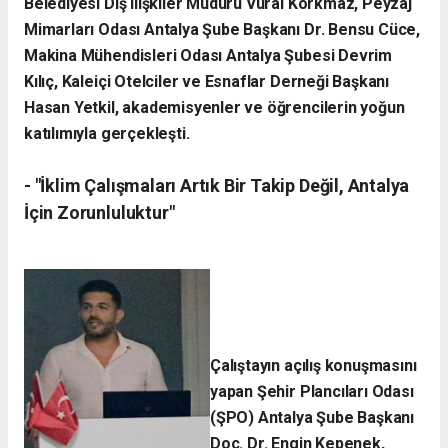
Belediyesi Dış ilişkiler Müdürü Vural Korkmaz, Peyzaj
Mimarları Odası Antalya Şube Başkanı Dr. Bensu Cüce,
Makina Mühendisleri Odası Antalya Şubesi Devrim
Kılıç, Kaleiçi Otelciler ve Esnaflar Derneği Başkanı
Hasan Yetkil, akademisyenler ve öğrencilerin yoğun
katılımıyla gerçekleşti.
- ​"İklim Çalışmaları Artık Bir Takip Değil, Antalya
İçin Zorunluluktur"
Çalıştayın açılış konuşmasını
yapan Şehir Plancıları Odası
(ŞPO) Antalya Şube Başkanı
Doç. Dr. Engin Kepenek,