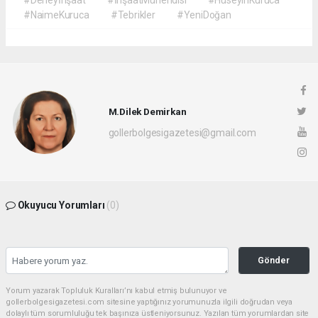
#Deneyİnşaat
#İnşaatMühendisi
#HüseyinKuruca
#NaimeKuruca
#Tebrikler
#YeniDoğan
M.Dilek Demirkan
gollerbolgesigazetesi@gmail.com
Okuyucu Yorumları
(0)
Gönder
Yorum yazarak Topluluk Kuralları’nı kabul etmiş bulunuyor ve
gollerbolgesigazetesi.com sitesine yaptığınız yorumunuzla ilgili doğrudan veya
dolaylı tüm sorumluluğu tek başınıza üstleniyorsunuz. Yazılan tüm yorumlardan site