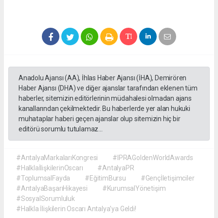
Anadolu Ajansı (AA), İhlas Haber Ajansı (İHA), Demirören
Haber Ajansı (DHA) ve diğer ajanslar tarafından eklenen tüm
haberler, sitemizin editörlerinin müdahalesi olmadan ajans
kanallarından çekilmektedir. Bu haberlerde yer alan hukuki
muhataplar haberi geçen ajanslar olup sitemizin hiç bir
editörü sorumlu tutulamaz...
#AntalyaMarkalarıKongresi
#IPRAGoldenWorldAwards
#HalklaİlişkilerinOscarı
#AntalyaPR
#ToplumsalFayda
#EğitimBursu
#Gençİletişimciler
#AntalyaBaşarıHikayesi
#KurumsalYönetişim
#SosyalSorumluluk
#Halkla İlişkilerin Oscarı Antalya’ya Geldi!