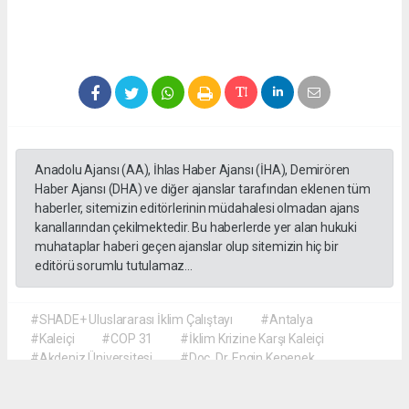
Anadolu Ajansı (AA), İhlas Haber Ajansı (İHA), Demirören
Haber Ajansı (DHA) ve diğer ajanslar tarafından eklenen tüm
haberler, sitemizin editörlerinin müdahalesi olmadan ajans
kanallarından çekilmektedir. Bu haberlerde yer alan hukuki
muhataplar haberi geçen ajanslar olup sitemizin hiç bir
editörü sorumlu tutulamaz...
#SHADE+ Uluslararası İklim Çalıştayı
#Antalya
#Kaleiçi
#COP 31
#İklim Krizine Karşı Kaleiçi
#Akdeniz Üniversitesi
#Doç. Dr. Engin Kepenek
#Prof. Dr. Şebnem Ertaş Bekir
#Dr. Öğretim Üyesi Hyun Soo Kim