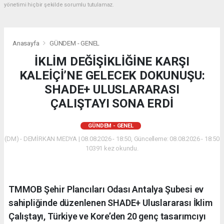
yönetimi hiçbir şekilde sorumlu tutulamaz.
Anasayfa
GÜNDEM - GENEL
İKLİM DEĞİŞİKLİĞİNE KARŞI
KALEİÇİ’NE GELECEK DOKUNUŞU:
SHADE+ ULUSLARARASI
ÇALIŞTAYI SONA ERDİ
GÜNDEM - GENEL
(DM) - DEMİRKAN MEDYA | 08.08.2026 - 18:50, Güncelleme: 08.08.2026 - 18:50
10391 kez okundu.
​TMMOB Şehir Plancıları Odası Antalya Şubesi ev
sahipliğinde düzenlenen SHADE+ Uluslararası İklim
Çalıştayı, Türkiye ve Kore’den 20 genç tasarımcıyı