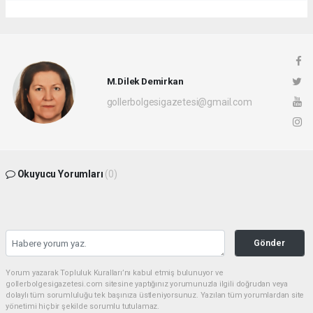
M.Dilek Demirkan
gollerbolgesigazetesi@gmail.com
Okuyucu Yorumları
(0)
Gönder
Yorum yazarak Topluluk Kuralları’nı kabul etmiş bulunuyor ve
gollerbolgesigazetesi.com sitesine yaptığınız yorumunuzla ilgili doğrudan veya
dolaylı tüm sorumluluğu tek başınıza üstleniyorsunuz. Yazılan tüm yorumlardan site
yönetimi hiçbir şekilde sorumlu tutulamaz.