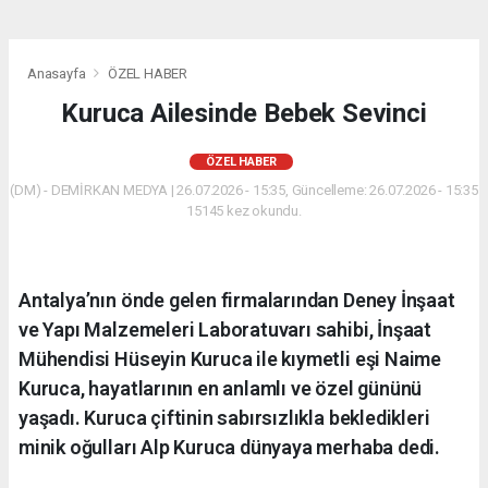
Anasayfa
ÖZEL HABER
Kuruca Ailesinde Bebek Sevinci
ÖZEL HABER
(DM) - DEMİRKAN MEDYA | 26.07.2026 - 15:35, Güncelleme: 26.07.2026 - 15:35
15145 kez okundu.
Antalya’nın önde gelen firmalarından Deney İnşaat
ve Yapı Malzemeleri Laboratuvarı sahibi, İnşaat
Mühendisi Hüseyin Kuruca ile kıymetli eşi Naime
Kuruca, hayatlarının en anlamlı ve özel gününü
yaşadı. Kuruca çiftinin sabırsızlıkla bekledikleri
minik oğulları Alp Kuruca dünyaya merhaba dedi.