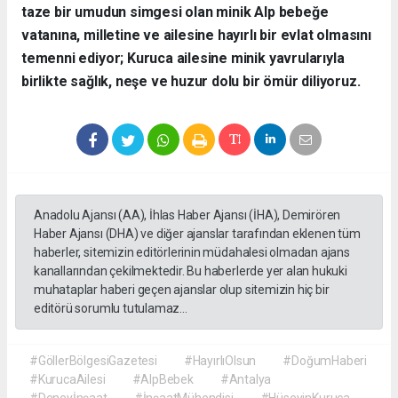
taze bir umudun simgesi olan minik Alp bebeğe
vatanına, milletine ve ailesine hayırlı bir evlat olmasını
temenni ediyor; Kuruca ailesine minik yavrularıyla
birlikte sağlık, neşe ve huzur dolu bir ömür diliyoruz.
Anadolu Ajansı (AA), İhlas Haber Ajansı (İHA), Demirören
Haber Ajansı (DHA) ve diğer ajanslar tarafından eklenen tüm
haberler, sitemizin editörlerinin müdahalesi olmadan ajans
kanallarından çekilmektedir. Bu haberlerde yer alan hukuki
muhataplar haberi geçen ajanslar olup sitemizin hiç bir
editörü sorumlu tutulamaz...
#GöllerBölgesiGazetesi
#HayırlıOlsun
#DoğumHaberi
#KurucaAilesi
#AlpBebek
#Antalya