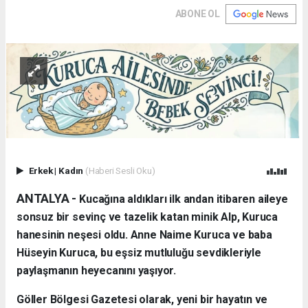
ABONE OL
Erkek
|
Kadın
(Haberi Sesli Oku)
ANTALYA - ​
Kucağına aldıkları ilk andan itibaren aileye
sonsuz bir sevinç ve tazelik katan minik Alp, Kuruca
hanesinin neşesi oldu. Anne Naime Kuruca ve baba
Hüseyin Kuruca, bu eşsiz mutluluğu sevdikleriyle
paylaşmanın heyecanını yaşıyor.
​Göller Bölgesi Gazetesi olarak, yeni bir hayatın ve