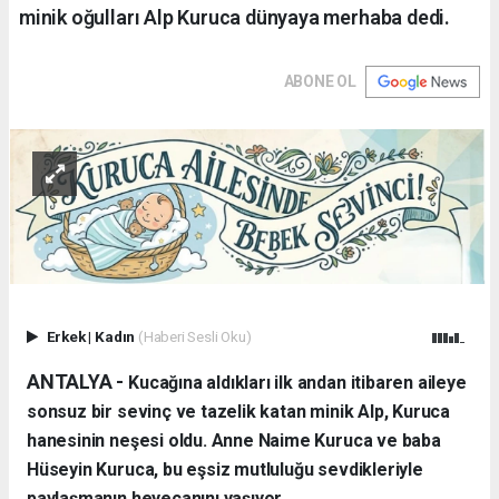
minik oğulları Alp Kuruca dünyaya merhaba dedi.
ABONE OL
Erkek
|
Kadın
(Haberi Sesli Oku)
ANTALYA - ​
Kucağına aldıkları ilk andan itibaren aileye
sonsuz bir sevinç ve tazelik katan minik Alp, Kuruca
hanesinin neşesi oldu. Anne Naime Kuruca ve baba
Hüseyin Kuruca, bu eşsiz mutluluğu sevdikleriyle
paylaşmanın heyecanını yaşıyor.