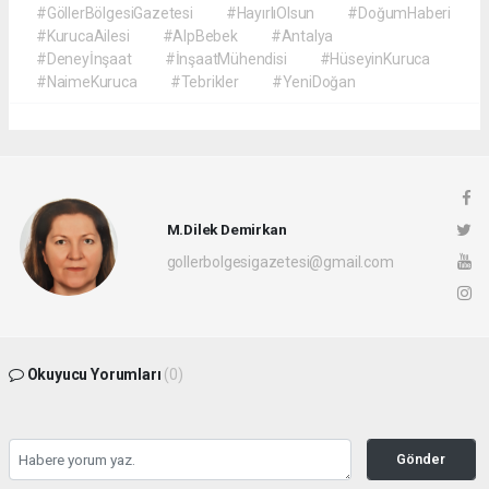
#GöllerBölgesiGazetesi
#HayırlıOlsun
#DoğumHaberi
#KurucaAilesi
#AlpBebek
#Antalya
#Deneyİnşaat
#İnşaatMühendisi
#HüseyinKuruca
#NaimeKuruca
#Tebrikler
#YeniDoğan
M.Dilek Demirkan
gollerbolgesigazetesi@gmail.com
Okuyucu Yorumları
(0)
Gönder