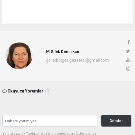
M.Dilek Demirkan
gollerbolgesigazetesi@gmail.com
Okuyucu Yorumları
(0)
Gönder
Yorum yazarak Topluluk Kuralları’nı kabul etmiş bulunuyor ve