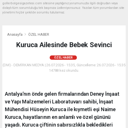
gollerbolgesigazetesi.com sitesine yaptığınız yorumunuzla ilgili doğrudan veya
dolaylı tüm sorumluluğu tek başınıza üstleniyorsunuz. Yazılan tüm yorumlardan site
yönetimi hiçbir şekilde sorumlu tutulamaz.
Anasayfa
ÖZEL HABER
Kuruca Ailesinde Bebek Sevinci
ÖZEL HABER
(DM) - DEMİRKAN MEDYA | 26.07.2026 - 15:35, Güncelleme: 26.07.2026 - 15:35
14788 kez okundu.
Antalya’nın önde gelen firmalarından Deney İnşaat
ve Yapı Malzemeleri Laboratuvarı sahibi, İnşaat
Mühendisi Hüseyin Kuruca ile kıymetli eşi Naime
Kuruca, hayatlarının en anlamlı ve özel gününü
yaşadı. Kuruca çiftinin sabırsızlıkla bekledikleri