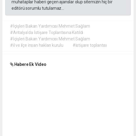
muhataplar haberi geçen ajanslar olup sitemizin hiç bir
editörü sorumlu tutulamaz...
#İçişleri Bakan Yardımcısı Mehmet Sağlam
#Antalya'da İstişare Toplantısına Katıldı
#İçişleri Bakan Yardımcısı Mehmet Sağlam
#il ve ilçe insan hakları kurulu
#istişare toplantısı
Habere Ek Video