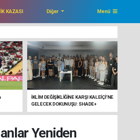
FİK KAZASI
Diğer
Menü
GAZETEMİZ
a
İKLİM DEĞİŞİKLİĞİNE KARŞI KALEİÇİ’NE
GELECEK DOKUNUŞU: SHADE+
ULUSLARARASI ÇALIŞTAYI SONA
ERDİ
lanlar Yeniden