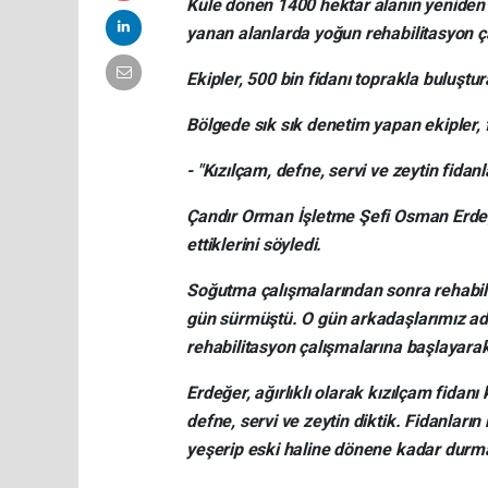
Küle dönen 1400 hektar alanın yeniden
yanan alanlarda yoğun rehabilitasyon ça
Ekipler, 500 bin fidanı toprakla buluşt
Bölgede sık sık denetim yapan ekipler, f
- "Kızılçam, defne, servi ve zeytin fidanla
Çandır Orman İşletme Şefi Osman Erdeğ
ettiklerini söyledi.
Soğutma çalışmalarından sonra rehabili
gün sürmüştü. O gün arkadaşlarımız a
rehabilitasyon çalışmalarına başlayarak,
Erdeğer, ağırlıklı olarak kızılçam fidanı 
defne, servi ve zeytin diktik. Fidanlar
yeşerip eski haline dönene kadar durmad