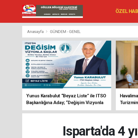
ÖZEL HA
SİYASET
VEFAT ED
Anasayfa
GÜNDEM - GENEL
Yunus Karabulut “Beyaz Liste” ile ITSO
Havalima
Başkanlığına Aday; “Değişim Vizyonla
Turizmi
Başlar”
Isparta'da 4 