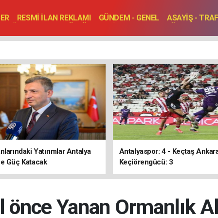
BER
RESMİ İLAN REKLAMI
GÜNDEM - GENEL
ASAYİŞ - TRA
SAĞLIK
SPOR
KÜLTÜR - TURİZM - SANAT
RÖPORTAJ
ENLER
TOPLANTI - DÜĞÜN
nlarındaki Yatırımlar Antalya
Antalyaspor: 4 - Keçtaş Ankar
ne Güç Katacak
Keçiörengücü: 3
yıl önce Yanan Ormanlık A