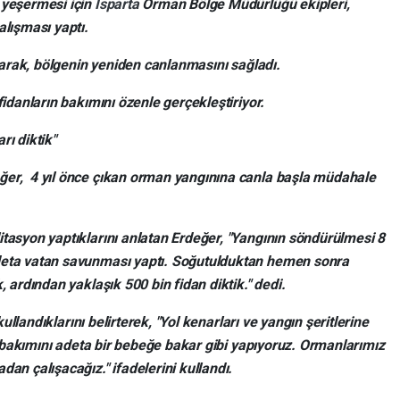
 yeşermesi için
Isparta
Orman Bölge Müdürlüğü ekipleri,
lışması yaptı.
urarak, bölgenin yeniden canlanmasını sağladı.
idanların bakımını özenle gerçekleştiriyor.
rı diktik"
er, 4 yıl önce çıkan orman yangınına canla başla müdahale
tasyon yaptıklarını anlatan Erdeğer, "Yangının söndürülmesi 8
deta vatan savunması yaptı. Soğutulduktan hemen sonra
 ardından yaklaşık 500 bin fidan diktik." dedi.
kullandıklarını belirterek, "Yol kenarları ve yangın şeritlerine
ın bakımını adeta bir bebeğe bakar gibi yapıyoruz. Ormanlarımız
an çalışacağız." ifadelerini kullandı.