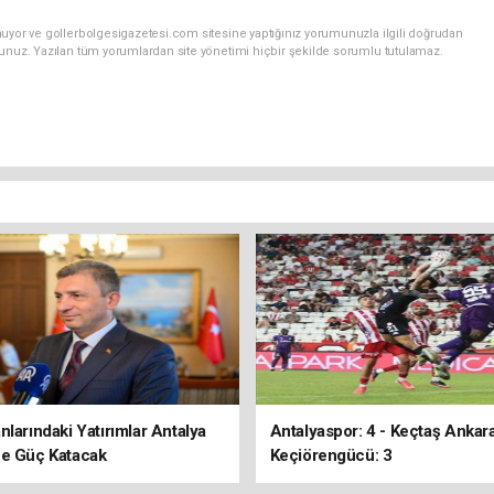
nuyor ve gollerbolgesigazetesi.com sitesine yaptığınız yorumunuzla ilgili doğrudan
sunuz. Yazılan tüm yorumlardan site yönetimi hiçbir şekilde sorumlu tutulamaz.
nlarındaki Yatırımlar Antalya
Antalyaspor: 4 - Keçtaş Ankar
ne Güç Katacak
Keçiörengücü: 3