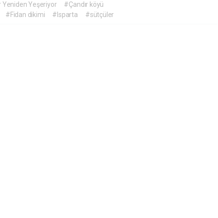
r Yeniden Yeşeriyor
#Çandır köyü
#Fidan dikimi
#Isparta
#sütçüler