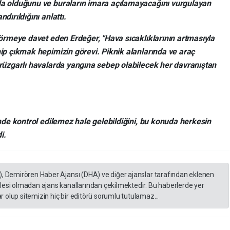
da olduğunu ve buraların imara açılamayacağını vurgulayan
dırıldığını anlattı.
görmeye davet eden Erdeğer, "Hava sıcaklıklarının artmasıyla
ip çıkmak hepimizin görevi. Piknik alanlarında ve araç
 rüzgarlı havalarda yangına sebep olabilecek her davranıştan
inde kontrol edilemez hale gelebildiğini, bu konuda herkesin
i.
), Demirören Haber Ajansı (DHA) ve diğer ajanslar tarafından eklenen
lesi olmadan ajans kanallarından çekilmektedir. Bu haberlerde yer
 olup sitemizin hiç bir editörü sorumlu tutulamaz...