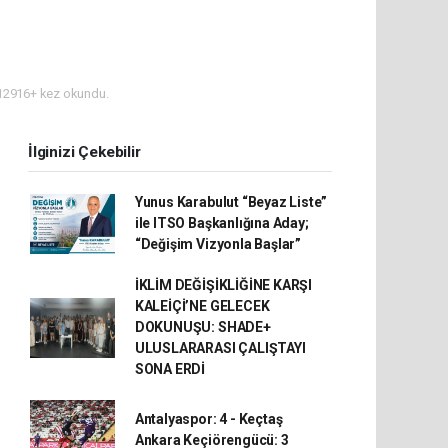
2916+ kez okundu.
İlginizi Çekebilir
Yunus Karabulut “Beyaz Liste”
ile ITSO Başkanlığına Aday;
“Değişim Vizyonla Başlar”
İKLİM DEĞİŞİKLİĞİNE KARŞI
KALEİÇİ’NE GELECEK
DOKUNUŞU: SHADE+
ULUSLARARASI ÇALIŞTAYI
SONA ERDİ
Antalyaspor: 4 - Keçtaş
Ankara Keçiörengücü: 3