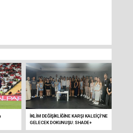
a
İKLİM DEĞİŞİKLİĞİNE KARŞI KALEİÇİ’NE
GELECEK DOKUNUŞU: SHADE+
ULUSLARARASI ÇALIŞTAYI SONA