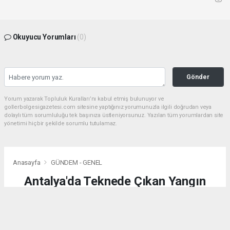
Okuyucu Yorumları
(0)
Gönder
Yorum yazarak Topluluk Kuralları’nı kabul etmiş bulunuyor ve
gollerbolgesigazetesi.com sitesine yaptığınız yorumunuzla ilgili doğrudan veya
dolaylı tüm sorumluluğu tek başınıza üstleniyorsunuz. Yazılan tüm yorumlardan site
yönetimi hiçbir şekilde sorumlu tutulamaz.
Anasayfa
GÜNDEM - GENEL
Antalya'da Teknede Çıkan Yangın
Söndürüldü
GÜNDEM - GENEL