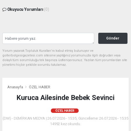
Okuyucu Yorumları
(0)
Gönder
Yorum yazarak Topluluk Kuralları’nı kabul etmiş bulunuyor ve
gollerbolgesigazetesi.com sitesine yaptığınız yorumunuzla ilgili doğrudan veya
dolaylı tüm sorumluluğu tek başınıza üstleniyorsunuz. Yazılan tüm yorumlardan site
yönetimi hiçbir şekilde sorumlu tutulamaz.
Anasayfa
ÖZEL HABER
Kuruca Ailesinde Bebek Sevinci
ÖZEL HABER
(DM) - DEMİRKAN MEDYA | 26.07.2026 - 15:35, Güncelleme: 26.07.2026 - 15:35
14992 kez okundu.