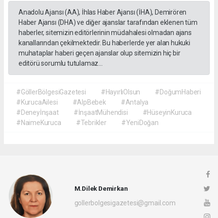
Anadolu Ajansı (AA), İhlas Haber Ajansı (İHA), Demirören
Haber Ajansı (DHA) ve diğer ajanslar tarafından eklenen tüm
haberler, sitemizin editörlerinin müdahalesi olmadan ajans
kanallarından çekilmektedir. Bu haberlerde yer alan hukuki
muhataplar haberi geçen ajanslar olup sitemizin hiç bir
editörü sorumlu tutulamaz...
#GöllerBölgesiGazetesi
#HayırlıOlsun
#DoğumHaberi
#KurucaAilesi
#AlpBebek
#Antalya
#Deneyİnşaat
#İnşaatMühendisi
#HüseyinKuruca
#NaimeKuruca
#Tebrikler
#YeniDoğan
M.Dilek Demirkan
gollerbolgesigazetesi@gmail.com