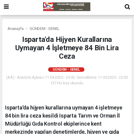
Anasayfa
GÜNDEM - GENEL
Isparta'da Hijyen Kurallarına
Uymayan 4 İşletmeye 84 Bin Lira
Ceza
GÜNDEM - GENEL
(AA) - Anadolu Ajansı | 11.04.2025 - 23:43, Güncelleme: 11.04.2025 - 23:50
12716+ kez okundu.
Isparta'da hijyen kurallarına uymayan 4 işletmeye
84 bin lira ceza kesildi Isparta Tarım ve Orman İl
Müdürlüğü Gıda Kontrol ekiplerince kent
merkezinde yapılan denetimlerde, hijyen ve gıda