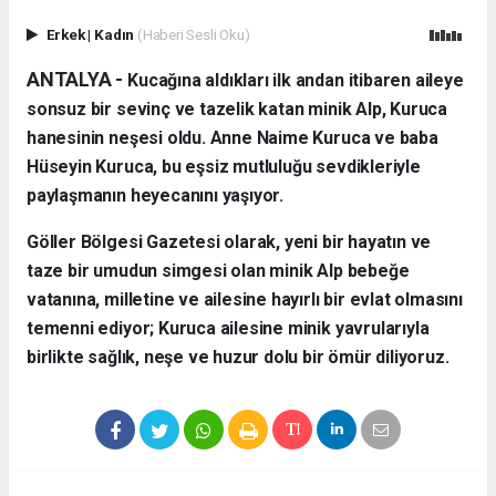
Erkek
|
Kadın
(Haberi Sesli Oku)
ANTALYA - ​
Kucağına aldıkları ilk andan itibaren aileye
sonsuz bir sevinç ve tazelik katan minik Alp, Kuruca
hanesinin neşesi oldu. Anne Naime Kuruca ve baba
Hüseyin Kuruca, bu eşsiz mutluluğu sevdikleriyle
paylaşmanın heyecanını yaşıyor.
​Göller Bölgesi Gazetesi olarak, yeni bir hayatın ve
taze bir umudun simgesi olan minik Alp bebeğe
vatanına, milletine ve ailesine hayırlı bir evlat olmasını
temenni ediyor; Kuruca ailesine minik yavrularıyla
birlikte sağlık, neşe ve huzur dolu bir ömür diliyoruz.