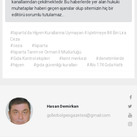
kanallarından çekilmektedir. Bu haberlerde yer alan hukuki
muhataplar haberi geçen ajanslar olup sitemizin hiç bir
editörü sorumlu tutulamaz...
#Isparta'da Hijyen Kurallarına Uymayan 4 İşletmeye 84 Bin Lira
Ceza
#ceza
#Isparta
#Isparta Tarım ve Orman İl Müdürlüğü
#Gıda Kontrol ekipleri
#kent merkezi
#denetimlerde
#hijyen
#gıda güvenliği kuralları
#Alo 174 Gıda Hattı
Hasan Demirkan
gollerbolgesigazetesi@gmail.com