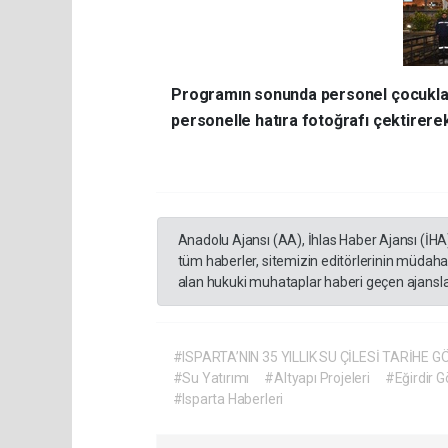
Programın sonunda personel çocuklar
personelle hatıra fotoğrafı çektirerek
Anadolu Ajansı (AA), İhlas Haber Ajansı (İHA
tüm haberler, sitemizin editörlerinin müdaha
alan hukuki muhataplar haberi geçen ajanslar
#ISPARTA’NIN 35 YILLIK SU ÇİLESİ TARİHE
#Su Yatırımı
#Altyapı Projeleri
#Eğirdir G
#Isparta Haberleri