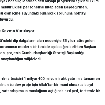
kından ilgilendiren dev altyapı projelerini açıkladı. İklim
n müdürlükleri personeline hitap eden Başdeğirmen,
u olan içme suyundaki bulanıklık sorununa noktayı
 duyurdu.
 İlk Kazma Vuruluyor
lü’ndeki dip dalgalanmaları nedeniyle 35 yıldır süregelen
 sorununun modern bir tesisle aşılacağını belirten Başkan
n, projenin Cumhurbaşkanlığı Strateji Başkanlığı
 onaylandığını müjdeledi.
ıtma tesisini 1 milyar 400 milyon liralık yatırımla tamamen
ınan bu dev proje için Allah’tan bir mani olmazsa bu yıl
 vatandaşımızın musluğunu açtığında pırıl pırıl, tertemiz bir