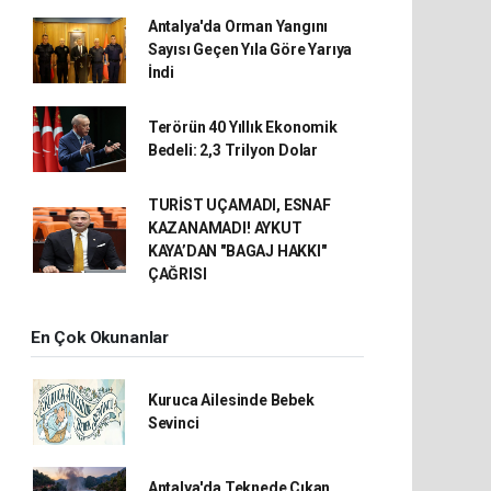
Antalya'da Orman Yangını
Sayısı Geçen Yıla Göre Yarıya
İndi
Terörün 40 Yıllık Ekonomik
Bedeli: 2,3 Trilyon Dolar
TURİST UÇAMADI, ESNAF
KAZANAMADI! AYKUT
KAYA’DAN "BAGAJ HAKKI"
ÇAĞRISI
En Çok Okunanlar
Kuruca Ailesinde Bebek
Sevinci
Antalya'da Teknede Çıkan