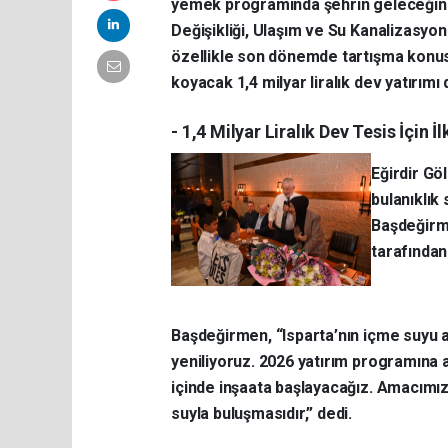
yemek programında şehrin geleceğini ya
Değişikliği, Ulaşım ve Su Kanalizasyo
özellikle son dönemde tartışma konus
koyacak 1,4 milyar liralık dev yatırımı
- 1,4 Milyar Liralık Dev Tesis İçin
Eğirdir Gö
bulanıklık
Başdeğirme
tarafından
Başdeğirmen, “Isparta’nın içme suyu ar
yeniliyoruz. 2026 yatırım programına al
içinde inşaata başlayacağız. Amacımız,
suyla buluşmasıdır,” dedi.