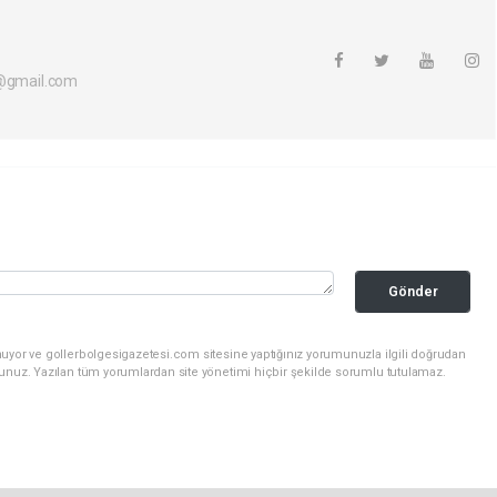
i@gmail.com
Gönder
nuyor ve gollerbolgesigazetesi.com sitesine yaptığınız yorumunuzla ilgili doğrudan
sunuz. Yazılan tüm yorumlardan site yönetimi hiçbir şekilde sorumlu tutulamaz.