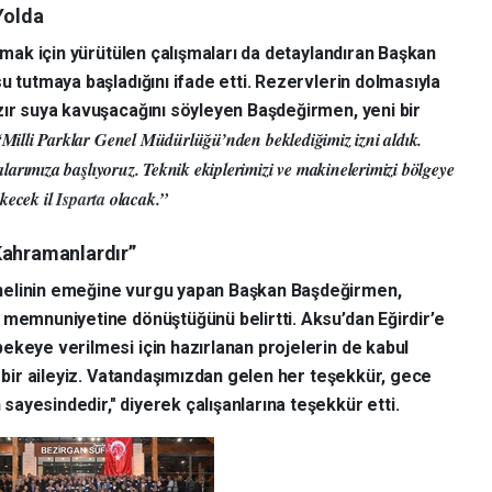
Yolda
almak için yürütülen çalışmaları da detaylandıran Başkan
u tutmaya başladığını ifade etti. Rezervlerin dolmasıyla
zır suya kavuşacağını söyleyen Başdeğirmen, yeni bir
“Milli Parklar Genel Müdürlüğü’nden beklediğimiz izni aldık.
arımıza başlıyoruz. Teknik ekiplerimizi ve makinelerimizi bölgeye
ekecek il
Isparta
olacak.”
Kahramanlardır”
nelinin emeğine vurgu yapan Başkan Başdeğirmen,
 memnuniyetine dönüştüğünü belirtti. Aksu’dan Eğirdir’e
ekeye verilmesi için hazırlanan projelerin de kabul
z bir aileyiz. Vatandaşımızdan gelen her teşekkür, gece
ayesindedir," diyerek çalışanlarına teşekkür etti.