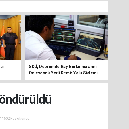
sı
SDÜ, Depremde Ray Burkulmalarını
Önleyecek Yerli Demir Yolu Sistemi
Geliştiriyor
Söndürüldü
11502 kez okundu.