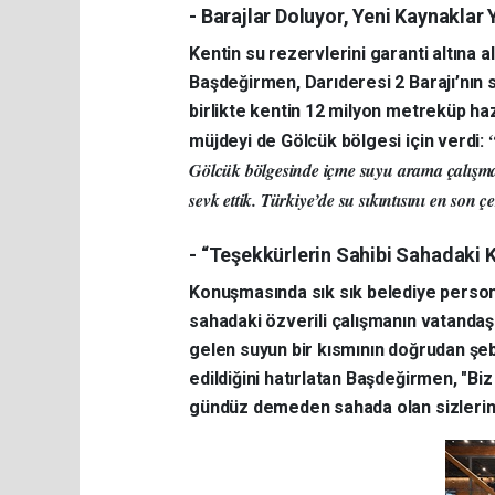
- Barajlar Doluyor, Yeni Kaynaklar 
Kentin su rezervlerini garanti altına 
Başdeğirmen, Darıderesi 2 Barajı’nın s
birlikte kentin 12 milyon metreküp ha
müjdeyi de Gölcük bölgesi için verdi:
Gölcük bölgesinde içme suyu arama çalışmal
sevk ettik. Türkiye’de su sıkıntısını en son ç
- “Teşekkürlerin Sahibi Sahadaki 
Konuşmasında sık sık belediye perso
sahadaki özverili çalışmanın vatandaş
gelen suyun bir kısmının doğrudan şeb
edildiğini hatırlatan Başdeğirmen, "Bi
gündüz demeden sahada olan sizlerin s