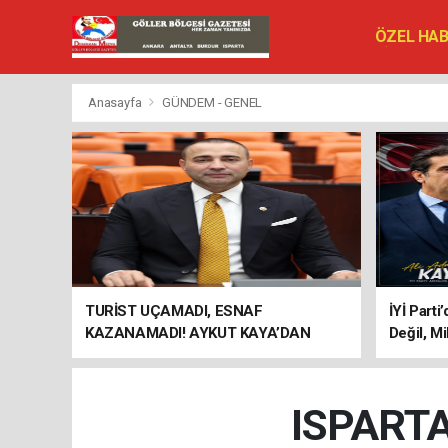
ÖZEL HA
SİYASET
VEFAT ED
Anasayfa
GÜNDEM - GENEL
TURİST UÇAMADI, ESNAF
İYİ Parti
KAZANAMADI! AYKUT KAYA’DAN
Değil, Mi
"BAGAJ HAKKI" ÇAĞRISI
ISPARTA