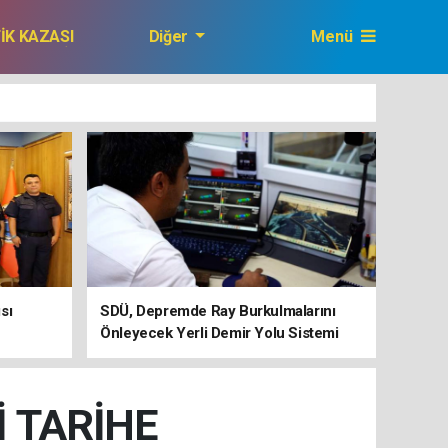
FİK KAZASI
Diğer
Menü
GAZETEMİZ
sı
SDÜ, Depremde Ray Burkulmalarını
Önleyecek Yerli Demir Yolu Sistemi
Geliştiriyor
İ TARİHE