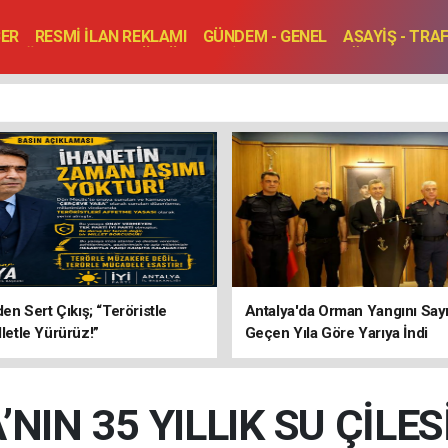
BER
RESMİ İLAN REKLAMI
GÜNDEM - GENEL
ASAYİŞ - TRA
SAĞLIK
SPOR
KÜLTÜR - TURİZM - SANAT
RÖPORTAJ
ENLER
TOPLANTI - DÜĞÜN
’den Sert Çıkış; “Teröristle
Antalya'da Orman Yangını Sayı
lletle Yürürüz!”
Geçen Yıla Göre Yarıya İndi
’NIN 35 YILLIK SU ÇİLES