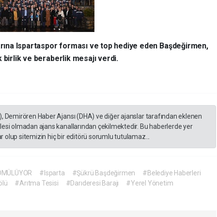
ına Ispartaspor forması ve top hediye eden Başdeğirmen,
 birlik ve beraberlik mesajı verdi.
), Demirören Haber Ajansı (DHA) ve diğer ajanslar tarafından eklenen
lesi olmadan ajans kanallarından çekilmektedir. Bu haberlerde yer
 olup sitemizin hiç bir editörü sorumlu tutulamaz...
 GÖMÜLÜYOR
#Isparta
#Şükrü Başdeğirmen
#Belediye Haberleri
ölü
#Arıtma Tesisi
#Darıderesi Barajı
#Yerel Yönetim