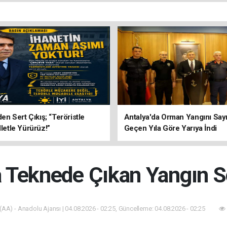
’den Sert Çıkış; “Teröristle
Antalya'da Orman Yangını Sayı
lletle Yürürüz!”
Geçen Yıla Göre Yarıya İndi
a Teknede Çıkan Yangın 
(AA) - Anadolu Ajansı | 04.08.2026 - 02:25, Güncelleme: 04.08.2026 - 02:25