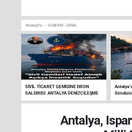
Anasayfa
GÜNDEM - GENEL
SİVİL TİCARET GEMİSİNE DRON
Antalya'
SALDIRISI: ANTALYA DENİZCİLEŞME
Söndürü
PLATFORMU’NDAN SERT TEPKİ
Antalya, Isp