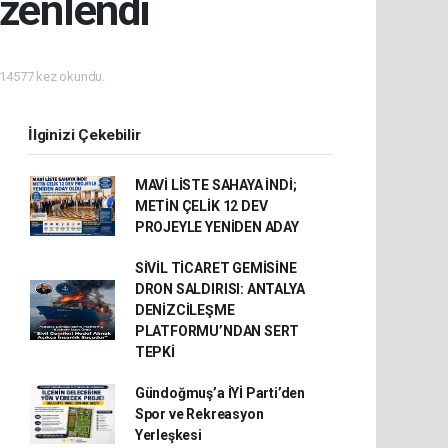
üzenlendi
14577 kez okundu.
İlginizi Çekebilir
MAVİ LİSTE SAHAYA İNDİ;
METİN ÇELİK 12 DEV
PROJEYLE YENİDEN ADAY
SİVİL TİCARET GEMİSİNE
DRON SALDIRISI: ANTALYA
DENİZCİLEŞME
PLATFORMU’NDAN SERT
TEPKİ
Gündoğmuş’a İYİ Parti’den
Spor ve Rekreasyon
Yerleşkesi