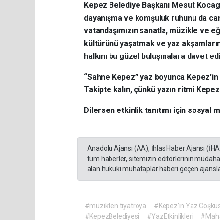
Kepez Belediye Başkanı Mesut Kocagö
dayanışma ve komşuluk ruhunu da canla
vatandaşımızın sanatla, müzikle ve e
kültürünü yaşatmak ve yaz akşamları
halkını bu güzel buluşmalara davet ed
“Sahne Kepez” yaz boyunca Kepez’in 
Takipte kalın, çünkü yazın ritmi Kepez
Dilersen etkinlik tanıtımı için sosyal m
Anadolu Ajansı (AA), İhlas Haber Ajansı (İHA
tüm haberler, sitemizin editörlerinin müdaha
alan hukuki muhataplar haberi geçen ajanslar
#müzikten tiyatroya
#Kepez’in Yaz Coşkusu
#KepezBelediyesi
#YazEtkinlikleri
#Maha