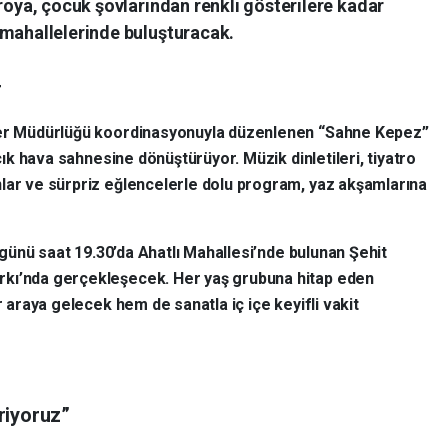
troya, çocuk şovlarından renkli gösterilere kadar
 mahallelerinde buluşturacak.
r
şler Müdürlüğü koordinasyonuyla düzenlenen “Sahne Kepez”
açık hava sahnesine dönüştürüyor. Müzik dinletileri, tiyatro
nlar ve sürpriz eğlencelerle dolu program, yaz akşamlarına
i günü saat 19.30’da Ahatlı Mahallesi’nde bulunan Şehit
rkı’nda gerçekleşecek. Her yaş grubuna hitap eden
r araya gelecek hem de sanatla iç içe keyifli vakit
riyoruz”