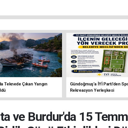
da Teknede Çıkan Yangın
Gündoğmuş’a İYİ Parti’den Sp
ldü
Rekreasyon Yerleşkesi
arta ve Burdur'da 15 Tem