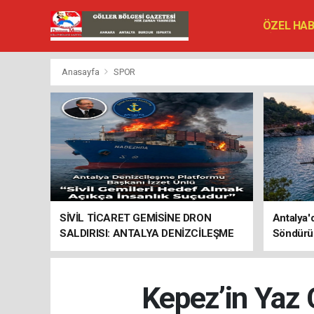
ÖZEL HA
SİYASET
VEFAT ED
Anasayfa
SPOR
SİVİL TİCARET GEMİSİNE DRON
Antalya'
SALDIRISI: ANTALYA DENİZCİLEŞME
Söndürü
PLATFORMU’NDAN SERT TEPKİ
Kepez’in Yaz 