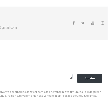
i@gmail.com
Gönder
nuyor ve gollerbolgesigazetesi.com sitesine yaptığınız yorumunuzla ilgili doğrudan
sunuz. Yazılan tüm yorumlardan site yönetimi hiçbir şekilde sorumlu tutulamaz.