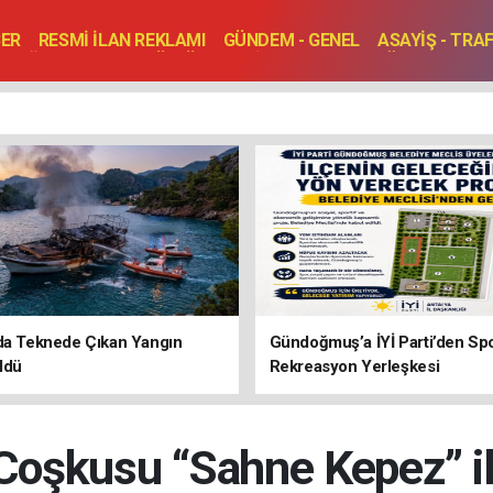
BER
RESMİ İLAN REKLAMI
GÜNDEM - GENEL
ASAYİŞ - TRA
SAĞLIK
SPOR
KÜLTÜR - TURİZM - SANAT
RÖPORTAJ
ENLER
TOPLANTI - DÜĞÜN
da Teknede Çıkan Yangın
Gündoğmuş’a İYİ Parti’den Sp
ldü
Rekreasyon Yerleşkesi
Coşkusu “Sahne Kepez” i