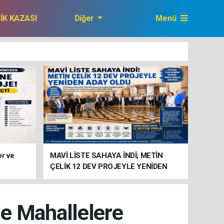
FİK KAZASI
Diğer
Menü
GAZETEMİZ
or ve
MAVİ LİSTE SAHAYA İNDİ; METİN
ÇELİK 12 DEV PROJEYLE YENİDEN
ADAY
le Mahallelere