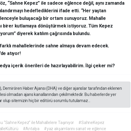
z, “Sahne Kepez” ile sadece eğlence değil, aynı zamanda
ndırmayı hedeflediklerini ifade etti. “Her yaştan
ğlenceyle buluşacağı bir ortam sunuyoruz. Mahalle
nı birer kutlamaya dönüştürmek istiyoruz. Tüm Kepez
iyorum” diyerek katılım çağrısında bulundu.
farklı mahallelerinde sahne almaya devam edecek.
’de atıyor!
edya içerik önerileri de hazırlayabilirim. İlgi çeker mi?
), Demirören Haber Ajansı (DHA) ve diğer ajanslar tarafından eklenen
lesi olmadan ajans kanallarından çekilmektedir. Bu haberlerde yer
 olup sitemizin hiç bir editörü sorumlu tutulamaz...
 “Sahne Kepez” ile Mahallelere Taşınıyor
#SahneKepez
lleKültürü
#Antalya
#yaz akşamlarını sanat ve eğlence