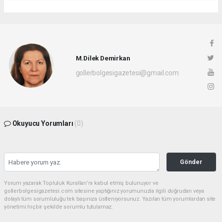
M.Dilek Demirkan
gollerbolgesigazetesi@gmail.com
Okuyucu Yorumları
(0)
Gönder
Yorum yazarak Topluluk Kuralları’nı kabul etmiş bulunuyor ve
gollerbolgesigazetesi.com sitesine yaptığınız yorumunuzla ilgili doğrudan veya
dolaylı tüm sorumluluğu tek başınıza üstleniyorsunuz. Yazılan tüm yorumlardan site
yönetimi hiçbir şekilde sorumlu tutulamaz.