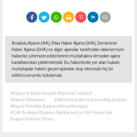
Anadolu Ajansı (AA), İhlas Haber Ajansı (İHA), Demirören
Haber Ajansı (DHA) ve diğer ajanslar tarafından eklenen tüm
haberler, sitemizin editörlerinin müdahalesi olmadan ajans
kanallarından çekilmektedir. Bu haberlerde yer alan hukuki
muhataplar haberi geçen ajanslar olup sitemizin hiç bir
editörü sorumlu tutulamaz...
#Kepez’te Kadın Gücüyle Milyonluk Tasarruf
#Kepez Belediyesi
#Meslek Edindirme Kursu dikiş atölyesi
#Kepez Belediye Başkanı Mesut Kocagöz
#CHP Antalya İl Başkanı Nail Kamacı ve CHP Kepez İlçe
Başkanı Gökhan Ölmez