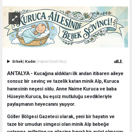
Erkek
|
Kadın
(Haberi Sesli Oku)
ANTALYA - ​
Kucağına aldıkları ilk andan itibaren aileye
sonsuz bir sevinç ve tazelik katan minik Alp, Kuruca
hanesinin neşesi oldu. Anne Naime Kuruca ve baba
Hüseyin Kuruca, bu eşsiz mutluluğu sevdikleriyle
paylaşmanın heyecanını yaşıyor.
​Göller Bölgesi Gazetesi olarak, yeni bir hayatın ve
taze bir umudun simgesi olan minik Alp bebeğe
vatanına, milletine ve ailesine hayırlı bir evlat olmasını