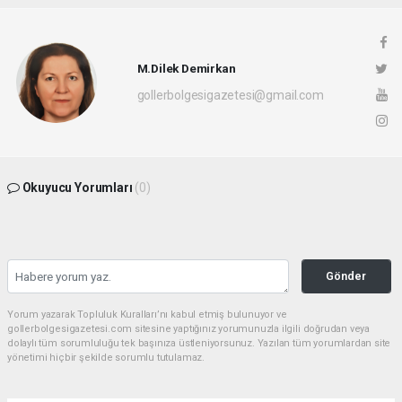
M.Dilek Demirkan
gollerbolgesigazetesi@gmail.com
Okuyucu Yorumları
(0)
Gönder
Yorum yazarak Topluluk Kuralları’nı kabul etmiş bulunuyor ve
gollerbolgesigazetesi.com sitesine yaptığınız yorumunuzla ilgili doğrudan veya
dolaylı tüm sorumluluğu tek başınıza üstleniyorsunuz. Yazılan tüm yorumlardan site
yönetimi hiçbir şekilde sorumlu tutulamaz.