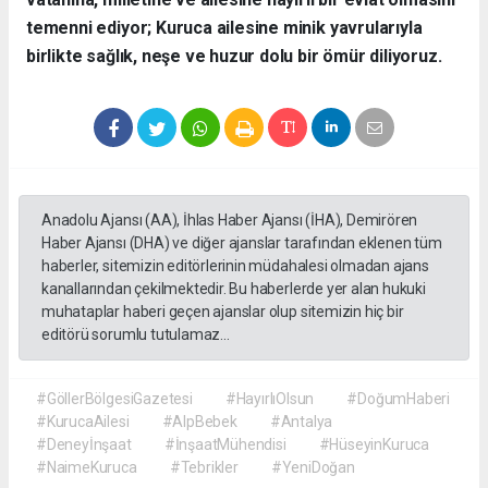
temenni ediyor; Kuruca ailesine minik yavrularıyla
birlikte sağlık, neşe ve huzur dolu bir ömür diliyoruz.
Anadolu Ajansı (AA), İhlas Haber Ajansı (İHA), Demirören
Haber Ajansı (DHA) ve diğer ajanslar tarafından eklenen tüm
haberler, sitemizin editörlerinin müdahalesi olmadan ajans
kanallarından çekilmektedir. Bu haberlerde yer alan hukuki
muhataplar haberi geçen ajanslar olup sitemizin hiç bir
editörü sorumlu tutulamaz...
#GöllerBölgesiGazetesi
#HayırlıOlsun
#DoğumHaberi
#KurucaAilesi
#AlpBebek
#Antalya
#Deneyİnşaat
#İnşaatMühendisi
#HüseyinKuruca
#NaimeKuruca
#Tebrikler
#YeniDoğan