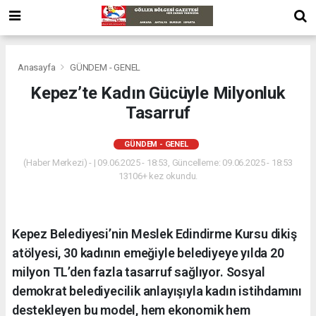
Anasayfa
GÜNDEM - GENEL
Kepez’te Kadın Gücüyle Milyonluk
Tasarruf
GÜNDEM - GENEL
(Haber Merkezi) - | 09.06.2025 - 18:53, Güncelleme: 09.06.2025 - 18:53
13106+ kez okundu.
Kepez Belediyesi’nin Meslek Edindirme Kursu dikiş
atölyesi, 30 kadının emeğiyle belediyeye yılda 20
milyon TL’den fazla tasarruf sağlıyor. Sosyal
demokrat belediyecilik anlayışıyla kadın istihdamını
destekleyen bu model, hem ekonomik hem