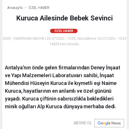
Anasayfa
ÖZEL HABER
Kuruca Ailesinde Bebek Sevinci
ÖZEL HABER
(DM) - DEMİRKAN MEDYA | 26.07.2026 - 15:35, Güncelleme: 26.07.2026 - 15:35
14620 kez okundu.
Antalya’nın önde gelen firmalarından Deney İnşaat
ve Yapı Malzemeleri Laboratuvarı sahibi, İnşaat
Mühendisi Hüseyin Kuruca ile kıymetli eşi Naime
Kuruca, hayatlarının en anlamlı ve özel gününü
yaşadı. Kuruca çiftinin sabırsızlıkla bekledikleri
minik oğulları Alp Kuruca dünyaya merhaba dedi.
ABONE OL