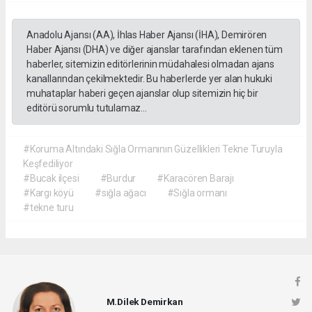
Anadolu Ajansı (AA), İhlas Haber Ajansı (İHA), Demirören
Haber Ajansı (DHA) ve diğer ajanslar tarafından eklenen tüm
haberler, sitemizin editörlerinin müdahalesi olmadan ajans
kanallarından çekilmektedir. Bu haberlerde yer alan hukuki
muhataplar haberi geçen ajanslar olup sitemizin hiç bir
editörü sorumlu tutulamaz...
#Koruma Altındaki Sığla Ormanının Güzellikleri Tekne Turuyla
Keşfediliyor
#Bucak ilçesi
#Burdur
#Karacören Barajı
#Kargı köyü
#sığla ağacı
#Sığla ormanı
#tekne turu
M.Dilek Demirkan