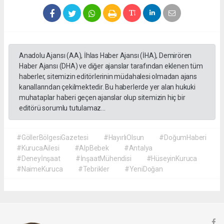
Anadolu Ajansı (AA), İhlas Haber Ajansı (İHA), Demirören
Haber Ajansı (DHA) ve diğer ajanslar tarafından eklenen tüm
haberler, sitemizin editörlerinin müdahalesi olmadan ajans
kanallarından çekilmektedir. Bu haberlerde yer alan hukuki
muhataplar haberi geçen ajanslar olup sitemizin hiç bir
editörü sorumlu tutulamaz...
#GöllerBölgesiGazetesi
#HayırlıOlsun
#DoğumHaberi
#KurucaAilesi
#AlpBebek
#Antalya
#Deneyİnşaat
#İnşaatMühendisi
#HüseyinKuruca
#NaimeKuruca
#Tebrikler
#YeniDoğan