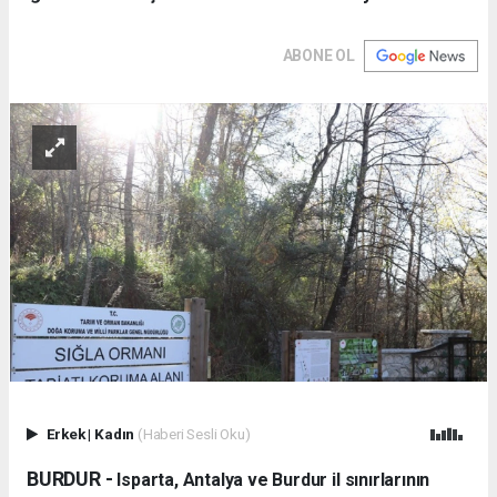
ABONE OL
Erkek
|
Kadın
(Haberi Sesli Oku)
BURDUR -
Isparta, Antalya ve Burdur il sınırlarının