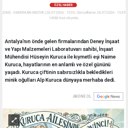
ÖZEL HABER
(DM) - DEMİRKAN MEDYA | 26.07.2026 - 15:35, Güncelleme: 26.07.2026 - 15:35
14563 kez okundu.
Antalya’nın önde gelen firmalarından Deney İnşaat
ve Yapı Malzemeleri Laboratuvarı sahibi, İnşaat
Mühendisi Hüseyin Kuruca ile kıymetli eşi Naime
Kuruca, hayatlarının en anlamlı ve özel gününü
yaşadı. Kuruca çiftinin sabırsızlıkla bekledikleri
minik oğulları Alp Kuruca dünyaya merhaba dedi.
ABONE OL