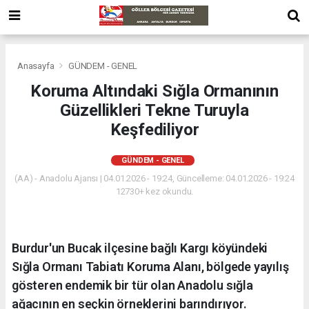
Anasayfa
GÜNDEM - GENEL
Koruma Altındaki Sığla Ormanının
Güzellikleri Tekne Turuyla
Keşfediliyor
GÜNDEM - GENEL
(AA) - Anadolu Ajansı | 04.01.2026 - 19:24, Güncelleme: 04.01.2026 - 19:24
12730+ kez okundu.
Burdur'un Bucak ilçesine bağlı Kargı köyündeki
Sığla Ormanı Tabiatı Koruma Alanı, bölgede yayılış
gösteren endemik bir tür olan Anadolu sığla
ağacının en seçkin örneklerini barındırıyor.