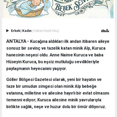
Erkek
|
Kadın
(Haberi Sesli Oku)
ANTALYA - ​
Kucağına aldıkları ilk andan itibaren aileye
sonsuz bir sevinç ve tazelik katan minik Alp, Kuruca
hanesinin neşesi oldu. Anne Naime Kuruca ve baba
Hüseyin Kuruca, bu eşsiz mutluluğu sevdikleriyle
paylaşmanın heyecanını yaşıyor.
​Göller Bölgesi Gazetesi olarak, yeni bir hayatın ve
taze bir umudun simgesi olan minik Alp bebeğe
vatanına, milletine ve ailesine hayırlı bir evlat olmasını
temenni ediyor; Kuruca ailesine minik yavrularıyla
birlikte sağlık, neşe ve huzur dolu bir ömür diliyoruz.