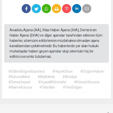
Anadolu Ajansı (AA), İhlas Haber Ajansı (İHA), Demirören
Haber Ajansı (DHA) ve diğer ajanslar tarafından eklenen tüm
haberler, sitemizin editörlerinin müdahalesi olmadan ajans
kanallarından çekilmektedir. Bu haberlerde yer alan hukuki
muhataplar haberi geçen ajanslar olup sitemizin hiç bir
editörü sorumlu tutulamaz...
#GöllerBölgesiGazetesi
#HayırlıOlsun
#DoğumHaberi
#KurucaAilesi
#AlpBebek
#Antalya
#Deneyİnşaat
#İnşaatMühendisi
#HüseyinKuruca
#NaimeKuruca
#Tebrikler
#YeniDoğan