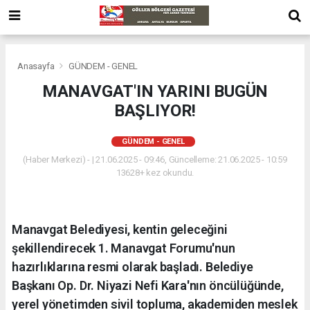
Anasayfa
GÜNDEM - GENEL
MANAVGAT'IN YARINI BUGÜN
BAŞLIYOR!
GÜNDEM - GENEL
(Haber Merkezi) - | 21.06.2025 - 09:46, Güncelleme: 21.06.2025 - 10:59
13628+ kez okundu.
Manavgat Belediyesi, kentin geleceğini
şekillendirecek 1. Manavgat Forumu'nun
hazırlıklarına resmi olarak başladı. Belediye
Başkanı Op. Dr. Niyazi Nefi Kara'nın öncülüğünde,
yerel yönetimden sivil topluma, akademiden meslek