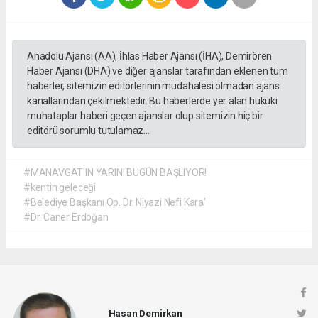
Anadolu Ajansı (AA), İhlas Haber Ajansı (İHA), Demirören
Haber Ajansı (DHA) ve diğer ajanslar tarafından eklenen tüm
haberler, sitemizin editörlerinin müdahalesi olmadan ajans
kanallarından çekilmektedir. Bu haberlerde yer alan hukuki
muhataplar haberi geçen ajanslar olup sitemizin hiç bir
editörü sorumlu tutulamaz...
#MANAVGAT'IN YARINI BUGÜN BAŞLIYOR!
#kentin geleceği
#Belediye Başkanı Op. Dr. Niyazi Nefi Kara'
#Dr. Caner Erdoğan
Hasan Demirkan