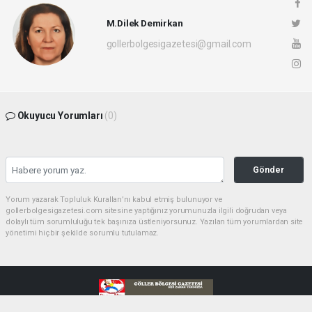
M.Dilek Demirkan
gollerbolgesigazetesi@gmail.com
Okuyucu Yorumları
(0)
Gönder
Yorum yazarak Topluluk Kuralları’nı kabul etmiş bulunuyor ve
gollerbolgesigazetesi.com sitesine yaptığınız yorumunuzla ilgili doğrudan veya
dolaylı tüm sorumluluğu tek başınıza üstleniyorsunuz. Yazılan tüm yorumlardan site
yönetimi hiçbir şekilde sorumlu tutulamaz.