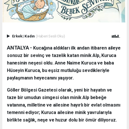
Erkek
|
Kadın
(Haberi Sesli Oku)
ANTALYA - ​
Kucağına aldıkları ilk andan itibaren aileye
sonsuz bir sevinç ve tazelik katan minik Alp, Kuruca
hanesinin neşesi oldu. Anne Naime Kuruca ve baba
Hüseyin Kuruca, bu eşsiz mutluluğu sevdikleriyle
paylaşmanın heyecanını yaşıyor.
​Göller Bölgesi Gazetesi olarak, yeni bir hayatın ve
taze bir umudun simgesi olan minik Alp bebeğe
vatanına, milletine ve ailesine hayırlı bir evlat olmasını
temenni ediyor; Kuruca ailesine minik yavrularıyla
birlikte sağlık, neşe ve huzur dolu bir ömür diliyoruz.