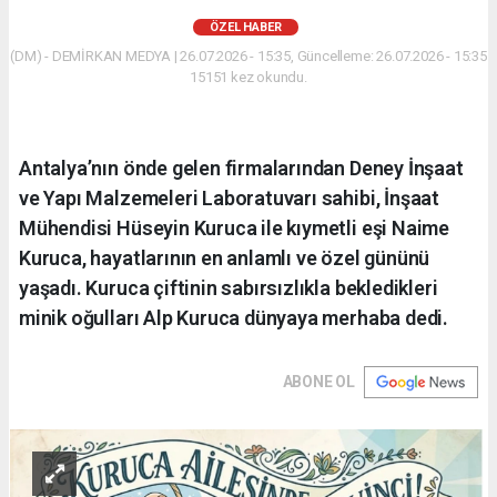
ÖZEL HABER
(DM) - DEMİRKAN MEDYA | 26.07.2026 - 15:35, Güncelleme: 26.07.2026 - 15:35
15151 kez okundu.
Antalya’nın önde gelen firmalarından Deney İnşaat
ve Yapı Malzemeleri Laboratuvarı sahibi, İnşaat
Mühendisi Hüseyin Kuruca ile kıymetli eşi Naime
Kuruca, hayatlarının en anlamlı ve özel gününü
yaşadı. Kuruca çiftinin sabırsızlıkla bekledikleri
minik oğulları Alp Kuruca dünyaya merhaba dedi.
ABONE OL