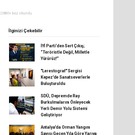
2880+ kez okundu.
İlginizi Çekebilir
İYİ Parti’den Sert Çıkış;
“Teröristle Değil, Milletle
Yürürüz!”
"Lerestograf" Sergisi
Kepez'de Sanatseverlerle
Buluşturuldu
SDÜ, Depremde Ray
Burkulmalarını Önleyecek
Yerli Demir Yolu Sistemi
Geliştiriyor
Antalya'da Orman Yangını
Sayısı Geçen Yıla Göre Yarıya