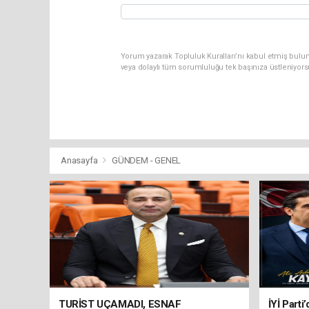
Yorum yazarak Topluluk Kuralları’nı kabul etmiş bulu
veya dolaylı tüm sorumluluğu tek başınıza üstleniyor
Anasayfa
GÜNDEM - GENEL
TURİST UÇAMADI, ESNAF
İYİ Parti