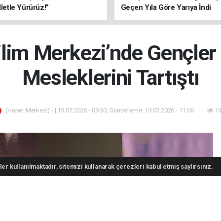
lletle Yürürüz!”
Geçen Yıla Göre Yarıya İndi
ilim Merkezi’nde Gençler
Mesleklerini Tartıştı
(Haber Merkezi) - | 19.07.2026 - 09:30, Güncelleme: 19.07.2026 - 11:06
13
er kullanılmaktadır, sitemizi kullanarak çerezleri kabul etmiş saylırsınız.