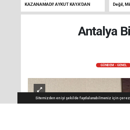
KAZANAMADI! AYKUT KAYA’DAN
Değil, Mi
"BAGAJ HAKKI" ÇAĞRISI
Antalya B
GÜNDEM - GENEL
Sitemizden en iyi şekilde faydalanabilmeniz için çerezl