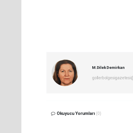
M.Dilek Demirkan
gollerbolgesigazetes
Okuyucu Yorumları
(0)