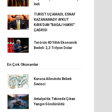
İndi
TURİST UÇAMADI, ESNAF
KAZANAMADI! AYKUT
KAYA’DAN "BAGAJ HAKKI"
ÇAĞRISI
Terörün 40 Yıllık Ekonomik
Bedeli: 2,3 Trilyon Dolar
En Çok Okunanlar
Kuruca Ailesinde Bebek
Sevinci
Antalya'da Teknede Çıkan
Yangın Söndürüldü