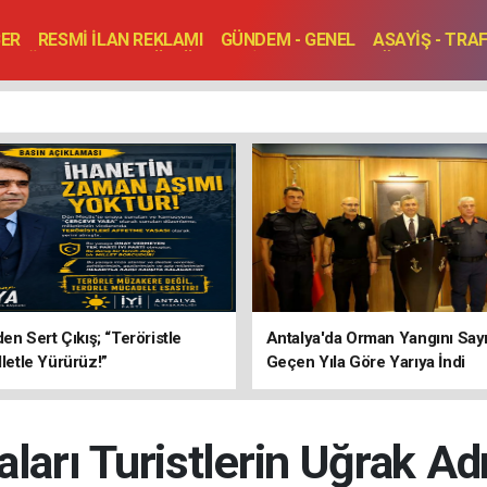
BER
RESMİ İLAN REKLAMI
GÜNDEM - GENEL
ASAYİŞ - TRA
SAĞLIK
SPOR
KÜLTÜR - TURİZM - SANAT
RÖPORTAJ
ENLER
TOPLANTI - DÜĞÜN
’den Sert Çıkış; “Teröristle
Antalya'da Orman Yangını Sayı
lletle Yürürüz!”
Geçen Yıla Göre Yarıya İndi
aları Turistlerin Uğrak Ad