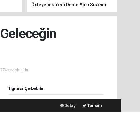
Önleyecek Yerli Demir Yolu Sistemi
Geliştiriyor
 Geleceğin
774 kez okundu.
İlginizi Çekebilir
Detay
Tamam
Terörün 40 Yıllık Ekonomik
Bedeli: 2,3 Trilyon Dolar
SDÜ, Depremde Ray
Burkulmalarını Önleyecek