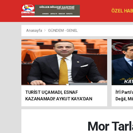
ÖZEL HA
SİYASET
VEFAT ED
Anasayfa
GÜNDEM - GENEL
TURİST UÇAMADI, ESNAF
İYİ Parti
KAZANAMADI! AYKUT KAYA’DAN
Değil, Mi
"BAGAJ HAKKI" ÇAĞRISI
Mor Tarl