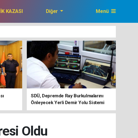
FİK KAZASI
Diğer
Menü
GAZETEMİZ
sı
SDÜ, Depremde Ray Burkulmalarını
Önleyecek Yerli Demir Yolu Sistemi
Geliştiriyor
resi Oldu