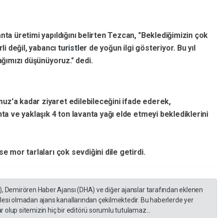
nta üretimi yapıldığını belirten Tezcan, "Beklediğimizin çok
rli değil, yabancı
turistler
de yoğun ilgi gösteriyor. Bu yıl
ağımızı düşünüyoruz." dedi.
z'a kadar ziyaret edilebileceğini ifade ederek,
nta ve yaklaşık 4 ton lavanta yağı elde etmeyi beklediklerini
ise mor tarlaları çok sevdiğini dile getirdi.
), Demirören Haber Ajansı (DHA) ve diğer ajanslar tarafından eklenen
lesi olmadan ajans kanallarından çekilmektedir. Bu haberlerde yer
 olup sitemizin hiç bir editörü sorumlu tutulamaz...