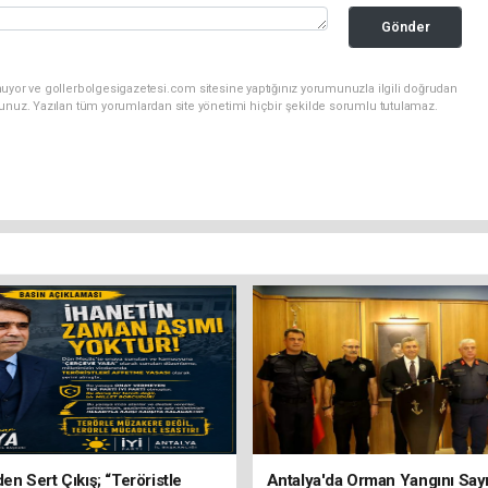
Gönder
nuyor ve gollerbolgesigazetesi.com sitesine yaptığınız yorumunuzla ilgili doğrudan
sunuz. Yazılan tüm yorumlardan site yönetimi hiçbir şekilde sorumlu tutulamaz.
’den Sert Çıkış; “Teröristle
Antalya'da Orman Yangını Sayı