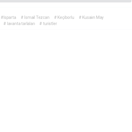
#Isparta
# İsmail Tezcan
# Keçiborlu
# Kusaiın May
# lavanta tarlaları
# turistler