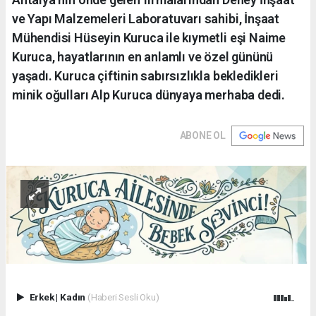
ve Yapı Malzemeleri Laboratuvarı sahibi, İnşaat
Mühendisi Hüseyin Kuruca ile kıymetli eşi Naime
Kuruca, hayatlarının en anlamlı ve özel gününü
yaşadı. Kuruca çiftinin sabırsızlıkla bekledikleri
minik oğulları Alp Kuruca dünyaya merhaba dedi.
ABONE OL
Erkek
|
Kadın
(Haberi Sesli Oku)