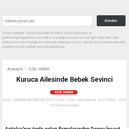
Gönder
Yorum yazarak Topluluk Kuralları’nı kabul etmiş bulunuyor ve
gollerbolgesigazetesi.com sitesine yaptığınız yorumunuzla ilgili doğrudan veya
dolaylı tüm sorumluluğu tek başınıza üstleniyorsunuz. Yazılan tüm yorumlardan site
yönetimi hiçbir şekilde sorumlu tutulamaz.
Anasayfa
ÖZEL HABER
Kuruca Ailesinde Bebek Sevinci
ÖZEL HABER
(DM) - DEMİRKAN MEDYA | 26.07.2026 - 15:35, Güncelleme: 26.07.2026 - 15:35
15070 kez okundu.
Antalya’nın önde gelen firmalarından Deney İnşaat