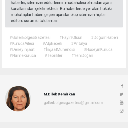
haberler, sitemizin editörlerinin müdahalesi olmadan ajans
kanallarından çekilmektedir. Bu haberlerde yer alan hukuki
muhataplar haberi geçen ajanslar olup sitemizin hiç bir
editörü sorumlu tutulamaz...
#GöllerBölgesiGazetesi
#HayırlıOlsun
#DoğumHaberi
#KurucaAilesi
#AlpBebek
#Antalya
#Deneyİnşaat
#İnşaatMühendisi
#HüseyinKuruca
#NaimeKuruca
#Tebrikler
#YeniDoğan
M.Dilek Demirkan
gollerbolgesigazetesi@gmail.com