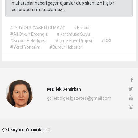
muhataplar haberi geçen ajanslar olup sitemizin hiç bir
editörü sorumlu tutulamaz...
#“SUYUN SİYASETİ OLMAZ!”
#Burdur
#Ali Orkun Ercengiz
#Karamusa Suyu
#Burdur Belediyesi
#İçme Suyu Projesi
#DSİ
#Yerel Yönetim
#Burdur Haberleri
M.Dilek Demirkan
gollerbolgesigazetesi@gmail.com
Okuyucu Yorumları
(0)