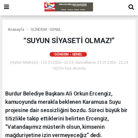
Anasayfa
GÜNDEM - GENEL
“SUYUN SİYASETİ OLMAZ!”
GÜNDEM - GENEL
(Haber Merkezi) - | 23.01.2026 - 22:24, Güncelleme: 23.01.2026 - 22:24
13235+ kez okundu.
Burdur Belediye Başkanı Ali Orkun Ercengiz,
kamuoyunda merakla beklenen Karamusa Suyu
projesine dair sessizliğini bozdu. Süreci büyük bir
titizlikle takip ettiklerini belirten Ercengiz,
“Vatandaşımız müsterih olsun, kimsenin
mağduriyetine izin vermeyeceğiz” dedi.