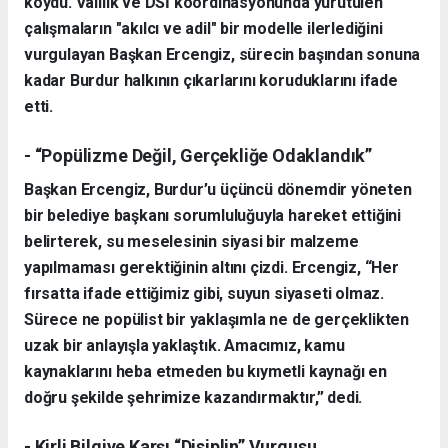
koydu. Valilik ve DSİ koordinasyonunda yürütülen
çalışmaların "akılcı ve adil" bir modelle ilerlediğini
vurgulayan Başkan Ercengiz, sürecin başından sonuna
kadar Burdur halkının çıkarlarını koruduklarını ifade
etti.
- “Popülizme Değil, Gerçekliğe Odaklandık”
Başkan Ercengiz, Burdur’u üçüncü dönemdir yöneten
bir belediye başkanı sorumluluğuyla hareket ettiğini
belirterek, su meselesinin siyasi bir malzeme
yapılmaması gerektiğinin altını çizdi. Ercengiz, “Her
fırsatta ifade ettiğimiz gibi, suyun siyaseti olmaz.
Sürece ne popülist bir yaklaşımla ne de gerçeklikten
uzak bir anlayışla yaklaştık. Amacımız, kamu
kaynaklarını heba etmeden bu kıymetli kaynağı en
doğru şekilde şehrimize kazandırmaktır,” dedi.
- Kirli Bilgiye Karşı “Disiplin” Vurgusu