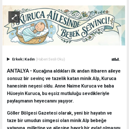
Erkek
|
Kadın
(Haberi Sesli Oku)
ANTALYA - ​
Kucağına aldıkları ilk andan itibaren aileye
sonsuz bir sevinç ve tazelik katan minik Alp, Kuruca
hanesinin neşesi oldu. Anne Naime Kuruca ve baba
Hüseyin Kuruca, bu eşsiz mutluluğu sevdikleriyle
paylaşmanın heyecanını yaşıyor.
​Göller Bölgesi Gazetesi olarak, yeni bir hayatın ve
taze bir umudun simgesi olan minik Alp bebeğe
vatanına, milletine ve ailesine hayırlı bir evlat olmasını