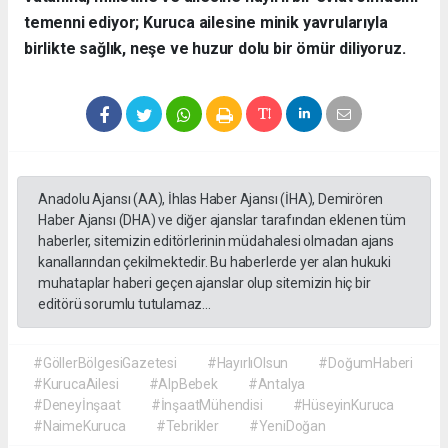
temenni ediyor; Kuruca ailesine minik yavrularıyla
birlikte sağlık, neşe ve huzur dolu bir ömür diliyoruz.
Anadolu Ajansı (AA), İhlas Haber Ajansı (İHA), Demirören
Haber Ajansı (DHA) ve diğer ajanslar tarafından eklenen tüm
haberler, sitemizin editörlerinin müdahalesi olmadan ajans
kanallarından çekilmektedir. Bu haberlerde yer alan hukuki
muhataplar haberi geçen ajanslar olup sitemizin hiç bir
editörü sorumlu tutulamaz...
#GöllerBölgesiGazetesi
#HayırlıOlsun
#DoğumHaberi
#KurucaAilesi
#AlpBebek
#Antalya
#Deneyİnşaat
#İnşaatMühendisi
#HüseyinKuruca
#NaimeKuruca
#Tebrikler
#YeniDoğan