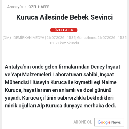
Anasayfa
ÖZEL HABER
Kuruca Ailesinde Bebek Sevinci
ÖZEL HABER
(DM) - DEMİRKAN MEDYA | 26.07.2026 - 15:35, Güncelleme: 26.07.2026 - 15:35
15071 kez okundu.
Antalya’nın önde gelen firmalarından Deney İnşaat
ve Yapı Malzemeleri Laboratuvarı sahibi, İnşaat
Mühendisi Hüseyin Kuruca ile kıymetli eşi Naime
Kuruca, hayatlarının en anlamlı ve özel gününü
yaşadı. Kuruca çiftinin sabırsızlıkla bekledikleri
minik oğulları Alp Kuruca dünyaya merhaba dedi.
ABONE OL